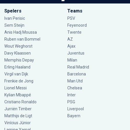
Spelers
Teams
Ivan Perisic
PSV
Sem Steijn
Feyenoord
Anis Hadj Moussa
Twente
Ruben van Bommel
AZ
Wout Weghorst
Ajax
Davy Klaassen
Juventus
Memphis Depay
Milan
Erling Haaland
Real Madrid
Virgil van Dijk
Barcelona
Frenkie de Jong
Man Utd
Lionel Messi
Chelsea
Kylian Mbappé
Inter
Cristiano Ronaldo
PSG
Jurriën Timber
Liverpool
Matthijs de Ligt
Bayern
Vinícius Júnior
Lamine Yamal