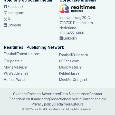
Volg ons op social media
Corporate & Media
Facebook
Instagram
Innovatieweg 20-C
X
7007CD Doetinchem
LinkedIn
Nederland
+31645516860
LinkedIn
Realtimes | Publishing Network
FootballTransfers.com
FootballCritic.com
FCUpdate.nl
GPFans.com
MovieMeter.nl
MusicMeter.nl
WijWedden.net
Kelderklasse
Anfield Watch
MeeMetOranje.nl
Over ons
Partners
Adverteren
Data & algoritmen
Contact
Eigendom en financiering
Redactioneel beleid
Correctiebeleid
Privacy policy
Disclaimer
Auteurs
© 2026 FootballTransfers Inc.
All rights reserved.