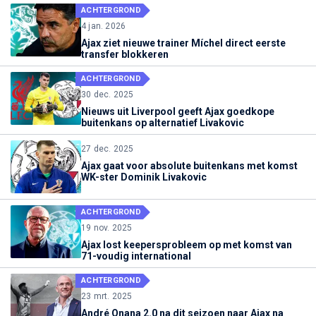
ACHTERGROND
4 jan. 2026
Ajax ziet nieuwe trainer Míchel direct eerste
transfer blokkeren
ACHTERGROND
30 dec. 2025
Nieuws uit Liverpool geeft Ajax goedkope
buitenkans op alternatief Livakovic
27 dec. 2025
Ajax gaat voor absolute buitenkans met komst
WK-ster Dominik Livakovic
ACHTERGROND
19 nov. 2025
Ajax lost keepersprobleem op met komst van
71-voudig international
ACHTERGROND
23 mrt. 2025
André Onana 2.0 na dit seizoen naar Ajax na