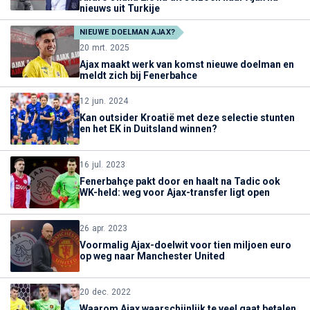
nieuws uit Turkije
NIEUWE DOELMAN AJAX?
20 mrt. 2025
Ajax maakt werk van komst nieuwe doelman en
meldt zich bij Fenerbahce
12 jun. 2024
Kan outsider Kroatië met deze selectie stunten
en het EK in Duitsland winnen?
16 jul. 2023
Fenerbahçe pakt door en haalt na Tadic ook
WK-held: weg voor Ajax-transfer ligt open
26 apr. 2023
Voormalig Ajax-doelwit voor tien miljoen euro
op weg naar Manchester United
20 dec. 2022
Waarom Ajax waarschijnlijk te veel gaat betalen