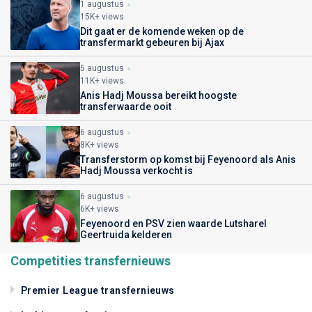
1 augustus
15K+ views
Dit gaat er de komende weken op de
transfermarkt gebeuren bij Ajax
5 augustus
11K+ views
Anis Hadj Moussa bereikt hoogste
transferwaarde ooit
6 augustus
8K+ views
Transferstorm op komst bij Feyenoord als Anis
Hadj Moussa verkocht is
6 augustus
6K+ views
Feyenoord en PSV zien waarde Lutsharel
Geertruida kelderen
Competities transfernieuws
Premier League transfernieuws