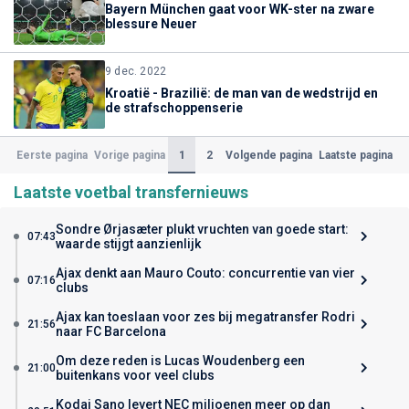
Bayern München gaat voor WK-ster na zware
blessure Neuer
9 dec. 2022
Kroatië - Brazilië: de man van de wedstrijd en
de strafschoppenserie
(Huidige)
1
2
Eerste pagina
Vorige pagina
Volgende pagina
Laatste pagina
Laatste voetbal transfernieuws
Sondre Ørjasæter plukt vruchten van goede start:
07:43
waarde stijgt aanzienlijk
Ajax denkt aan Mauro Couto: concurrentie van vier
07:16
clubs
Ajax kan toeslaan voor zes bij megatransfer Rodri
21:56
naar FC Barcelona
Om deze reden is Lucas Woudenberg een
21:00
buitenkans voor veel clubs
Kodai Sano levert NEC miljoenen meer op dan