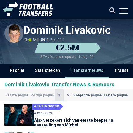
Dominik Livakovic
GK
Skill: 59.4
Pot: 61.1
€2.5M
Laatste update: 1 aug. 26
ETV
Profiel
Statistieken
Transfernieuws
Transfer
Dominik Livakovic Transfer News & Rumours
(Huidige)
1
2
Eerste pagina
Vorige pagina
Volgende pagina
Laatste pagina
ACHTERGROND
4 mei 2026
Ajax verzekert zich van eerste keeper na
aanstelling van Míchel