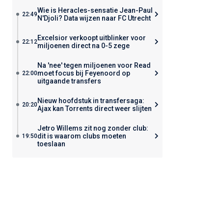
Wie is Heracles-sensatie Jean-Paul
22:49
N'Djoli? Data wijzen naar FC Utrecht
Excelsior verkoopt uitblinker voor
22:12
miljoenen direct na 0-5 zege
Na 'nee' tegen miljoenen voor Read
moet focus bij Feyenoord op
22:00
uitgaande transfers
Nieuw hoofdstuk in transfersaga:
20:20
Ajax kan Torrents direct weer slijten
Jetro Willems zit nog zonder club:
dit is waarom clubs moeten
19:50
toeslaan