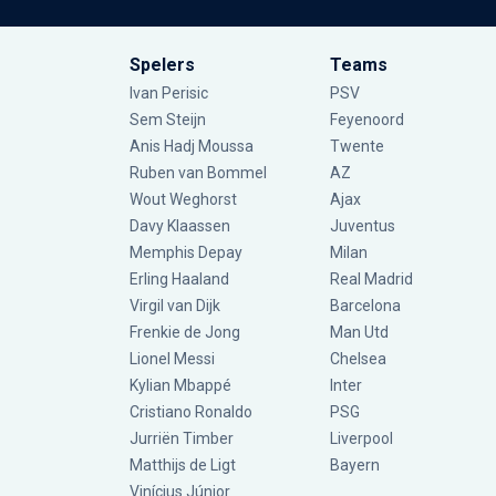
Spelers
Teams
Ivan Perisic
PSV
Sem Steijn
Feyenoord
Anis Hadj Moussa
Twente
Ruben van Bommel
AZ
Wout Weghorst
Ajax
Davy Klaassen
Juventus
Memphis Depay
Milan
Erling Haaland
Real Madrid
Virgil van Dijk
Barcelona
Frenkie de Jong
Man Utd
Lionel Messi
Chelsea
Kylian Mbappé
Inter
Cristiano Ronaldo
PSG
Jurriën Timber
Liverpool
Matthijs de Ligt
Bayern
Vinícius Júnior