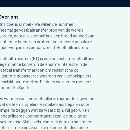
Over ons
Ons doel is simpel - We willen de nummer 1
meertalige voetbaltransfer bron van de wereld
worden, door alle voetbalfans een breed aanbod van
content te laten zien omtrent het meeste populaire
onderwerp in de voetbalwereld: Voetbaltransfers.
FootballTransfers (FT) is een project om voetbalfans
tegemoet te komen in de enorme interesse in de
voetbal transfermarkt en om realistische op
algoritme gebaseerde waarden van voetbalspelers
beschikbaar te stellen. Dit doen we samen met onze
partner
SciSports
.
De waarde van een voetballer is momenteel gewoon
wat de teams, spelers en makelaars bepalen door
simpel te zeggen wat ze waard zijn. Wij gebruiken
gedetailleerde voetbal statistieken, de huidige en
toekomstige Skill levels, contract data en nog meer
details om zo onze unieke rekenmethodes toe te