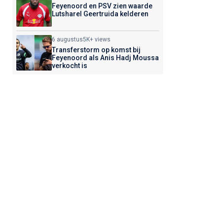
Feyenoord en PSV zien waarde
Lutsharel Geertruida kelderen
6 augustus
5K+ views
Transferstorm op komst bij
Feyenoord als Anis Hadj Moussa
verkocht is