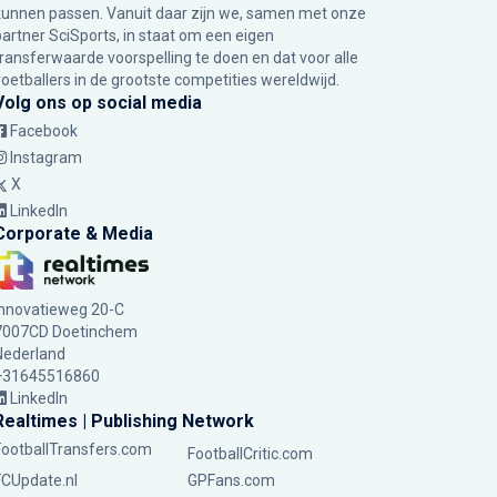
kunnen passen. Vanuit daar zijn we, samen met onze
partner SciSports, in staat om een eigen
transferwaarde voorspelling te doen en dat voor alle
voetballers in de grootste competities wereldwijd.
Volg ons op social media
Facebook
Instagram
X
LinkedIn
Corporate & Media
Innovatieweg 20-C
7007CD Doetinchem
Nederland
+31645516860
LinkedIn
Realtimes | Publishing Network
FootballTransfers.com
FootballCritic.com
FCUpdate.nl
GPFans.com