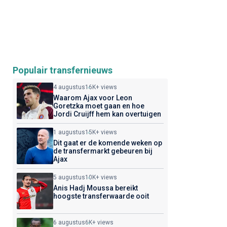
Populair transfernieuws
4 augustus
16K+ views
Waarom Ajax voor Leon
Goretzka moet gaan en hoe
Jordi Cruijff hem kan overtuigen
1 augustus
15K+ views
Dit gaat er de komende weken op
de transfermarkt gebeuren bij
Ajax
5 augustus
10K+ views
Anis Hadj Moussa bereikt
hoogste transferwaarde ooit
6 augustus
6K+ views