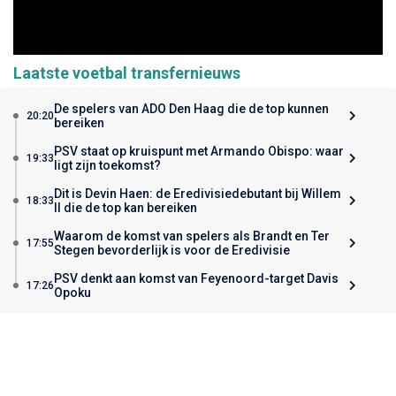
Laatste voetbal transfernieuws
De spelers van ADO Den Haag die de top kunnen
20:20
bereiken
PSV staat op kruispunt met Armando Obispo: waar
19:33
ligt zijn toekomst?
Dit is Devin Haen: de Eredivisiedebutant bij Willem
18:33
II die de top kan bereiken
Waarom de komst van spelers als Brandt en Ter
17:55
Stegen bevorderlijk is voor de Eredivisie
PSV denkt aan komst van Feyenoord-target Davis
17:26
Opoku