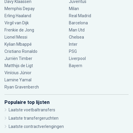
Davy Klaassen
Juventus
Memphis Depay
Milan
Erling Haaland
Real Madrid
Virgil van Dijk
Barcelona
Frenkie de Jong
Man Utd
Lionel Messi
Chelsea
Kylian Mbappé
Inter
Cristiano Ronaldo
PSG
Jurriën Timber
Liverpool
Matthijs de Ligt
Bayern
Vinícius Júnior
Lamine Yamal
Ryan Gravenberch
Populaire top lijsten
Laatste voetbaltransfers
Laatste transfergeruchten
Laatste contractverlengingen