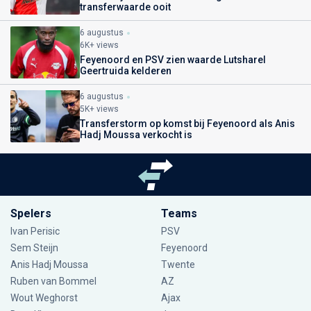
transferwaarde ooit
6 augustus
6K+ views
Feyenoord en PSV zien waarde Lutsharel
Geertruida kelderen
6 augustus
5K+ views
Transferstorm op komst bij Feyenoord als Anis
Hadj Moussa verkocht is
Spelers
Teams
Ivan Perisic
PSV
Sem Steijn
Feyenoord
Anis Hadj Moussa
Twente
Ruben van Bommel
AZ
Wout Weghorst
Ajax