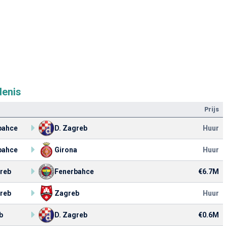
denis
Prijs
bahce
D. Zagreb
Huur
bahce
Girona
Huur
greb
Fenerbahce
€6.7M
greb
Zagreb
Huur
b
D. Zagreb
€0.6M