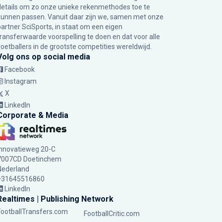
details om zo onze unieke rekenmethodes toe te
kunnen passen. Vanuit daar zijn we, samen met onze
partner SciSports, in staat om een eigen
transferwaarde voorspelling te doen en dat voor alle
voetballers in de grootste competities wereldwijd.
Volg ons op social media
Facebook
Instagram
X
LinkedIn
Corporate & Media
Innovatieweg 20-C
7007CD Doetinchem
Nederland
+31645516860
LinkedIn
Realtimes | Publishing Network
FootballTransfers.com
FootballCritic.com