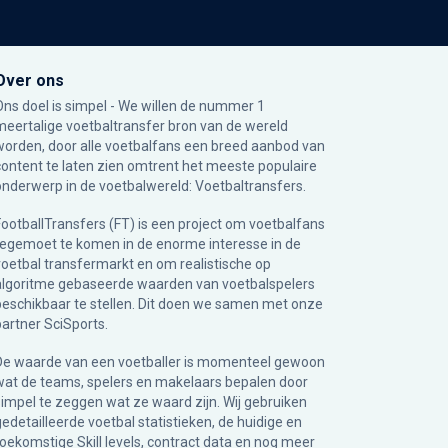
Over ons
Ons doel is simpel - We willen de nummer 1
meertalige voetbaltransfer bron van de wereld
worden, door alle voetbalfans een breed aanbod van
content te laten zien omtrent het meeste populaire
onderwerp in de voetbalwereld: Voetbaltransfers.
FootballTransfers (FT) is een project om voetbalfans
tegemoet te komen in de enorme interesse in de
voetbal transfermarkt en om realistische op
algoritme gebaseerde waarden van voetbalspelers
beschikbaar te stellen. Dit doen we samen met onze
partner
SciSports
.
De waarde van een voetballer is momenteel gewoon
wat de teams, spelers en makelaars bepalen door
simpel te zeggen wat ze waard zijn. Wij gebruiken
gedetailleerde voetbal statistieken, de huidige en
toekomstige Skill levels, contract data en nog meer