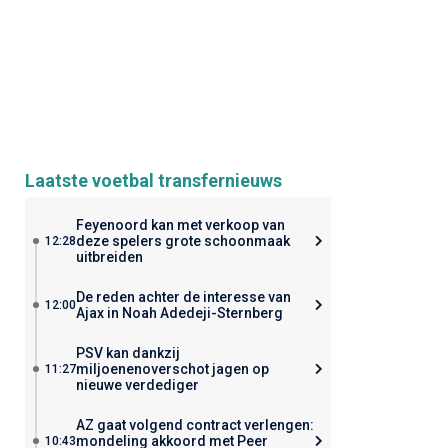
Laatste voetbal transfernieuws
Feyenoord kan met verkoop van
deze spelers grote schoonmaak
12:28
uitbreiden
De reden achter de interesse van
12:00
Ajax in Noah Adedeji-Sternberg
PSV kan dankzij
miljoenenoverschot jagen op
11:27
nieuwe verdediger
AZ gaat volgend contract verlengen:
mondeling akkoord met Peer
10:43