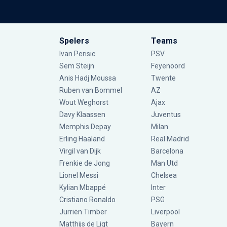
Spelers
Teams
Ivan Perisic
PSV
Sem Steijn
Feyenoord
Anis Hadj Moussa
Twente
Ruben van Bommel
AZ
Wout Weghorst
Ajax
Davy Klaassen
Juventus
Memphis Depay
Milan
Erling Haaland
Real Madrid
Virgil van Dijk
Barcelona
Frenkie de Jong
Man Utd
Lionel Messi
Chelsea
Kylian Mbappé
Inter
Cristiano Ronaldo
PSG
Jurriën Timber
Liverpool
Matthijs de Ligt
Bayern