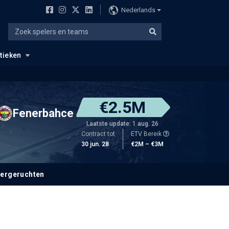
Nederlands
stieken
€2.5M
Fenerbahce
Laatste update: 1 aug. 26
Contract tot
ETV Bereik
30 jun. 28
€2M – €3M
fergeruchten