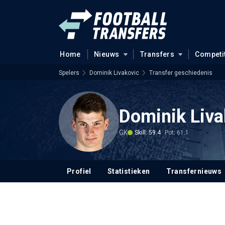
Home
Nieuws
Transfers
Competi
Spelers
Dominik Livakovic
Transfer geschiedenis
Dominik Liva
GK
Skill: 59.4
Pot: 61.1
Profiel
Statistieken
Transfernieuws