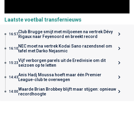
Laatste voetbal transfernieuws
Club Brugge smijt met miljoenen na vertrek Dévy
16:57
Rigaux naar Feyenoord en breekt record
NEC moet na vertrek Kodai Sano razendsnel om
16:10
tafel met Darko Nejasmic
Vijf verborgen parels uit de Eredivisie om dit
15:23
seizoen op te letten
Anis Hadj Moussa hoeft maar één Premier
14:43
League-club te overwegen
Waarde Brian Brobbey blijft maar stijgen: opnieuw
14:00
recordhoogte