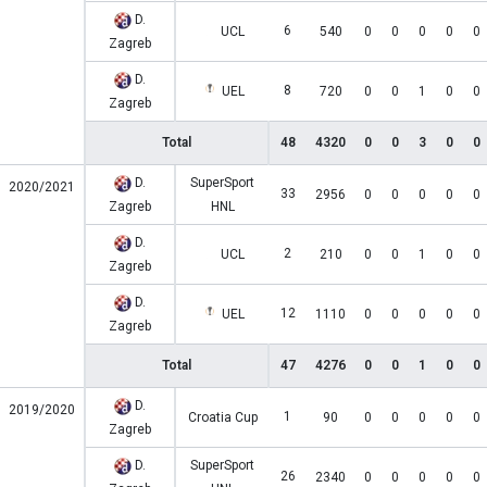
D.
6
UCL
540
0
0
0
0
0
Zagreb
D.
8
UEL
720
0
0
1
0
0
Zagreb
Total
48
4320
0
0
3
0
0
D.
SuperSport
2020/2021
33
2956
0
0
0
0
0
Zagreb
HNL
D.
2
UCL
210
0
0
1
0
0
Zagreb
D.
12
UEL
1110
0
0
0
0
0
Zagreb
Total
47
4276
0
0
1
0
0
D.
2019/2020
1
Croatia Cup
90
0
0
0
0
0
Zagreb
D.
SuperSport
26
2340
0
0
0
0
0