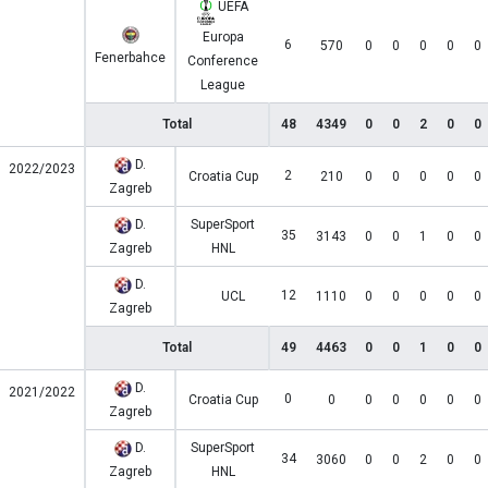
UEFA
Europa
6
570
0
0
0
0
0
Fenerbahce
Conference
League
Total
48
4349
0
0
2
0
0
D.
2022/2023
2
Croatia Cup
210
0
0
0
0
0
Zagreb
D.
SuperSport
35
3143
0
0
1
0
0
Zagreb
HNL
D.
12
UCL
1110
0
0
0
0
0
Zagreb
Total
49
4463
0
0
1
0
0
D.
2021/2022
0
Croatia Cup
0
0
0
0
0
0
Zagreb
D.
SuperSport
34
3060
0
0
2
0
0
Zagreb
HNL