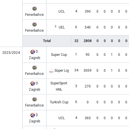
4
UCL
390
0
0
0
0
0
Fenerbahce
6
UEL
540
0
0
0
0
0
Fenerbahce
Total
32
2808
0
0
0
0
0
D.
2023/2024
1
Super Cup
90
0
0
1
0
0
Zagreb
34
Süper Lig
3059
0
0
1
0
0
Fenerbahce
D.
SuperSport
3
270
0
0
0
0
0
Zagreb
HNL
0
Turkish Cup
0
0
0
0
0
0
Fenerbahce
D.
4
UCL
360
0
0
0
0
0
Zagreb