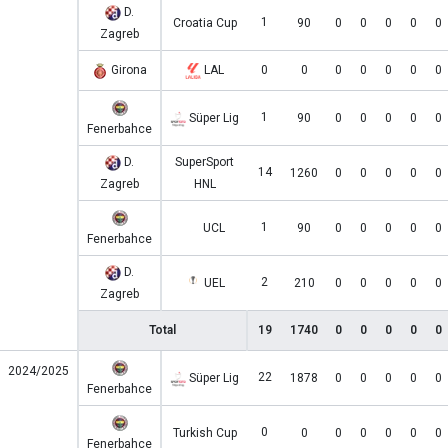
D.
1
Croatia Cup
90
0
0
0
0
0
Zagreb
Girona
LAL
0
0
0
0
0
0
0
1
Süper Lig
90
0
0
0
0
0
Fenerbahce
D.
SuperSport
14
1260
0
0
0
0
0
Zagreb
HNL
1
UCL
90
0
0
0
0
0
Fenerbahce
D.
2
UEL
210
0
0
0
0
0
Zagreb
Total
19
1740
0
0
0
0
0
2024/2025
22
Süper Lig
1878
0
0
0
0
0
Fenerbahce
0
Turkish Cup
0
0
0
0
0
0
Fenerbahce