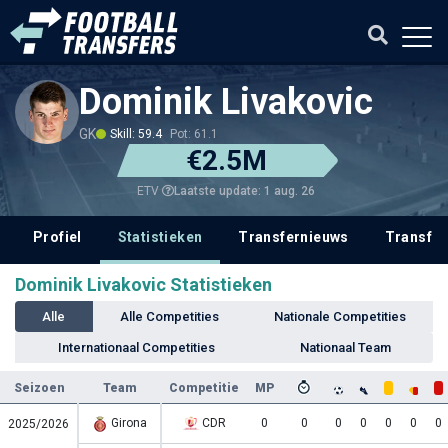
Dominik Livakovic
GK
Skill: 59.4
Pot: 61.1
€2.5M
Laatste update: 1 aug. 26
ETV
Profiel
Statistieken
Transfernieuws
Transfer
Dominik Livakovic Statistieken
Alle
Alle Competities
Nationale Competities
Internationaal Competities
Nationaal Team
Seizoen
Team
Competitie
MP
Girona
CDR
0
0
0
0
0
0
0
2025/2026