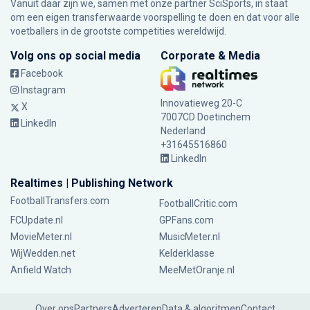
Vanuit daar zijn we, samen met onze partner SciSports, in staat
om een eigen transferwaarde voorspelling te doen en dat voor alle
voetballers in de grootste competities wereldwijd.
Volg ons op social media
Corporate & Media
Facebook
Instagram
Innovatieweg 20-C
X
7007CD Doetinchem
LinkedIn
Nederland
+31645516860
LinkedIn
Realtimes | Publishing Network
FootballTransfers.com
FootballCritic.com
FCUpdate.nl
GPFans.com
MovieMeter.nl
MusicMeter.nl
WijWedden.net
Kelderklasse
Anfield Watch
MeeMetOranje.nl
Over ons
Partners
Adverteren
Data & algoritmen
Contact