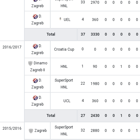
33
2970
0
0
0
0
0
Zagreb
HNL
D.
4
UEL
360
0
0
0
0
0
Zagreb
Total
37
3330
0
0
0
0
0
D.
2016/2017
0
Croatia Cup
0
0
0
0
0
0
Zagreb
Dinamo
1
HNL
90
0
0
1
0
0
Zagreb II
D.
SuperSport
22
1980
0
0
0
0
0
Zagreb
HNL
D.
4
UCL
360
0
0
0
0
0
Zagreb
Total
27
2430
0
0
1
0
0
SuperSport
2015/2016
32
Zagreb
2880
0
0
0
0
1
HNL