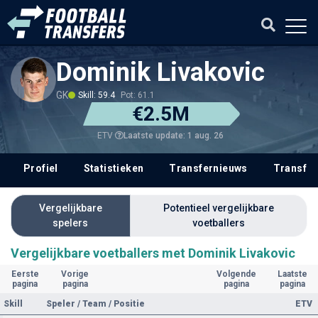
Dominik Livakovic
GK
Skill: 59.4
Pot: 61.1
€2.5M
Laatste update: 1 aug. 26
ETV
Profiel
Statistieken
Transfernieuws
Transfer
Vergelijkbare
Potentieel vergelijkbare
spelers
voetballers
Vergelijkbare voetballers met Dominik Livakovic
Eerste
Vorige
Volgende
Laatste
pagina
pagina
pagina
pagina
Skill
Speler / Team / Positie
ETV