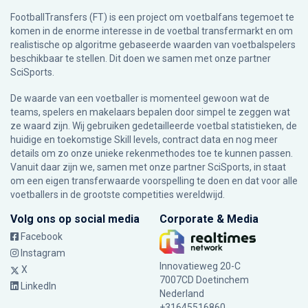
FootballTransfers (FT) is een project om voetbalfans tegemoet te
komen in de enorme interesse in de voetbal transfermarkt en om
realistische op algoritme gebaseerde waarden van voetbalspelers
beschikbaar te stellen. Dit doen we samen met onze partner
SciSports
.
De waarde van een voetballer is momenteel gewoon wat de
teams, spelers en makelaars bepalen door simpel te zeggen wat
ze waard zijn. Wij gebruiken gedetailleerde voetbal statistieken, de
huidige en toekomstige Skill levels, contract data en nog meer
details om zo onze unieke rekenmethodes toe te kunnen passen.
Vanuit daar zijn we, samen met onze partner SciSports, in staat
om een eigen transferwaarde voorspelling te doen en dat voor alle
voetballers in de grootste competities wereldwijd.
Volg ons op social media
Corporate & Media
Facebook
Instagram
Innovatieweg 20-C
X
7007CD Doetinchem
LinkedIn
Nederland
+31645516860