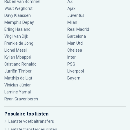
Ruben van Bommel
AZ
Wout Weghorst
Ajax
Davy Klaassen
Juventus
Memphis Depay
Milan
Erling Haaland
Real Madrid
Virgil van Dijk
Barcelona
Frenkie de Jong
Man Utd
Lionel Messi
Chelsea
Kylian Mbappé
Inter
Cristiano Ronaldo
PSG
Jurriën Timber
Liverpool
Matthijs de Ligt
Bayern
Vinícius Júnior
Lamine Yamal
Ryan Gravenberch
Populaire top lijsten
Laatste voetbaltransfers
Laatste transfergeruchten