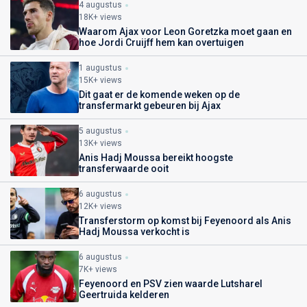
4 augustus
18K+ views
Waarom Ajax voor Leon Goretzka moet gaan en
hoe Jordi Cruijff hem kan overtuigen
1 augustus
15K+ views
Dit gaat er de komende weken op de
transfermarkt gebeuren bij Ajax
5 augustus
13K+ views
Anis Hadj Moussa bereikt hoogste
transferwaarde ooit
6 augustus
12K+ views
Transferstorm op komst bij Feyenoord als Anis
Hadj Moussa verkocht is
6 augustus
7K+ views
Feyenoord en PSV zien waarde Lutsharel
Geertruida kelderen