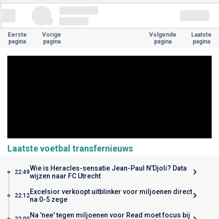
Eerste
Vorige
Volgende
Laatste
pagina
pagina
pagina
pagina
Laatste voetbal transfernieuws
Wie is Heracles-sensatie Jean-Paul N'Djoli? Data
22:49
wijzen naar FC Utrecht
Excelsior verkoopt uitblinker voor miljoenen direct
22:12
na 0-5 zege
Na 'nee' tegen miljoenen voor Read moet focus bij
22:00