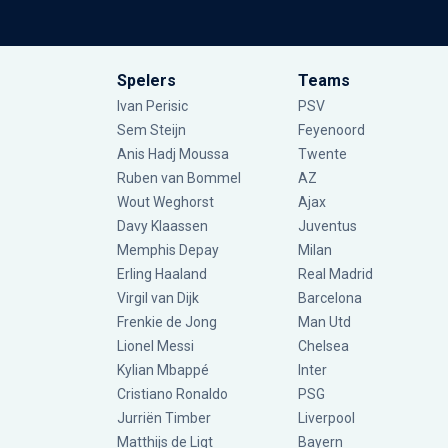
Spelers
Teams
Ivan Perisic
PSV
Sem Steijn
Feyenoord
Anis Hadj Moussa
Twente
Ruben van Bommel
AZ
Wout Weghorst
Ajax
Davy Klaassen
Juventus
Memphis Depay
Milan
Erling Haaland
Real Madrid
Virgil van Dijk
Barcelona
Frenkie de Jong
Man Utd
Lionel Messi
Chelsea
Kylian Mbappé
Inter
Cristiano Ronaldo
PSG
Jurriën Timber
Liverpool
Matthijs de Ligt
Bayern