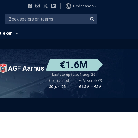
Nederlands
stieken
€1.6M
AGF Aarhus
Laatste update: 1 aug. 26
Contract tot
ETV Bereik
30 jun. 28
€1.3M – €2M