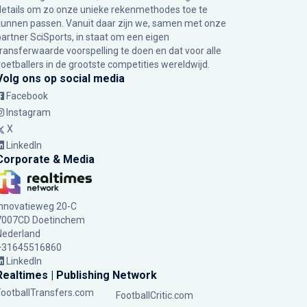
details om zo onze unieke rekenmethodes toe te
kunnen passen. Vanuit daar zijn we, samen met onze
partner SciSports, in staat om een eigen
transferwaarde voorspelling te doen en dat voor alle
voetballers in de grootste competities wereldwijd.
Volg ons op social media
Facebook
Instagram
X
LinkedIn
Corporate & Media
Innovatieweg 20-C
7007CD Doetinchem
Nederland
+31645516860
LinkedIn
Realtimes | Publishing Network
FootballTransfers.com
FootballCritic.com