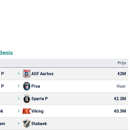
denis
Prijs
 P
AGF Aarhus
€2M
 P
Pisa
Huur
Sparta P
€2.2M
ek
Viking
€0.3M
am
Stabaek