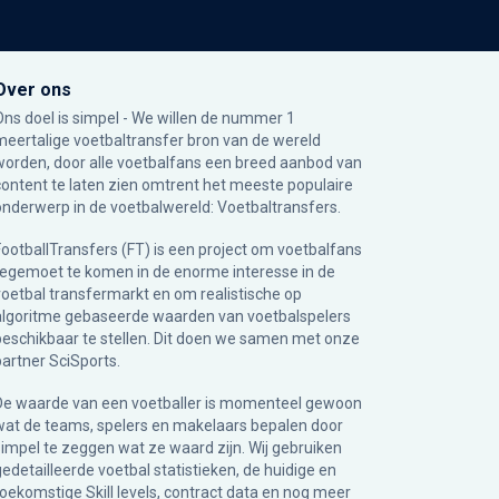
Over ons
Ons doel is simpel - We willen de nummer 1
meertalige voetbaltransfer bron van de wereld
worden, door alle voetbalfans een breed aanbod van
content te laten zien omtrent het meeste populaire
onderwerp in de voetbalwereld: Voetbaltransfers.
FootballTransfers (FT) is een project om voetbalfans
tegemoet te komen in de enorme interesse in de
voetbal transfermarkt en om realistische op
algoritme gebaseerde waarden van voetbalspelers
beschikbaar te stellen. Dit doen we samen met onze
partner
SciSports
.
De waarde van een voetballer is momenteel gewoon
wat de teams, spelers en makelaars bepalen door
simpel te zeggen wat ze waard zijn. Wij gebruiken
gedetailleerde voetbal statistieken, de huidige en
toekomstige Skill levels, contract data en nog meer