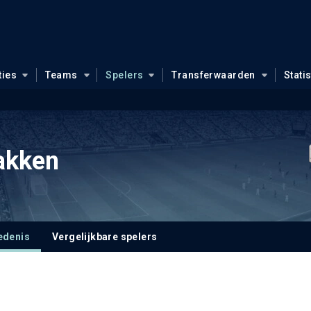
ties
Teams
Spelers
Transferwaarden
Stati
akken
edenis
Vergelijkbare spelers