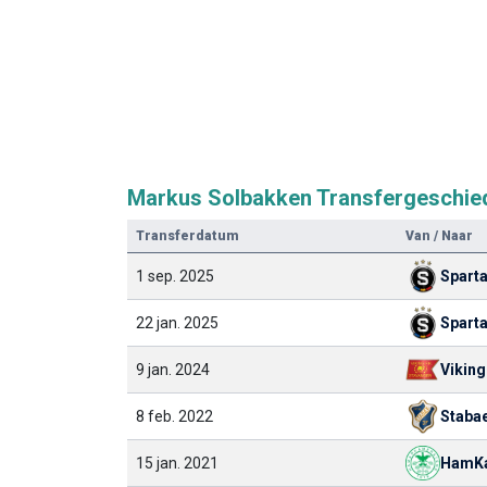
Markus Solbakken Transfergeschie
Transferdatum
Van / Naar
1 sep. 2025
Sparta
22 jan. 2025
Sparta
9 jan. 2024
Viking
8 feb. 2022
Staba
15 jan. 2021
HamK