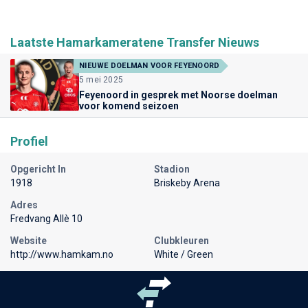
Laatste Hamarkameratene Transfer Nieuws
NIEUWE DOELMAN VOOR FEYENOORD
5 mei 2025
Feyenoord in gesprek met Noorse doelman
voor komend seizoen
Profiel
Opgericht In
Stadion
1918
Briskeby Arena
Adres
Fredvang Allè 10
Website
Clubkleuren
http://www.hamkam.no
White / Green