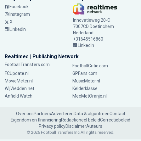
Facebook
Instagram
Innovatieweg 20-C
X
7007CD Doetinchem
LinkedIn
Nederland
+31645516860
LinkedIn
Realtimes | Publishing Network
FootballTransfers.com
FootballCritic.com
FCUpdate.nl
GPFans.com
MovieMeter.nl
MusicMeter.nl
WijWedden.net
Kelderklasse
Anfield Watch
MeeMetOranje.nl
Over ons
Partners
Adverteren
Data & algoritmen
Contact
Eigendom en financiering
Redactioneel beleid
Correctiebeleid
Privacy policy
Disclaimer
Auteurs
© 2026 FootballTransfers Inc.
All rights reserved.