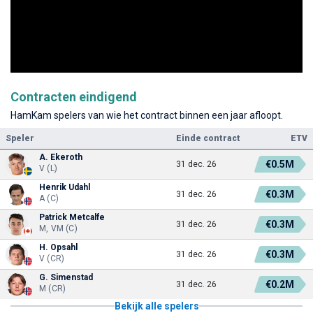
Contracten eindigend
HamKam spelers van wie het contract binnen een jaar afloopt.
Speler
Einde contract
ETV
A. Ekeroth
€0.5M
31 dec. 26
V (L)
Henrik Udahl
€0.3M
31 dec. 26
A (C)
Patrick Metcalfe
€0.3M
31 dec. 26
M, VM (C)
H. Opsahl
€0.3M
31 dec. 26
V (CR)
G. Simenstad
€0.2M
31 dec. 26
M (CR)
Bekijk alle spelers