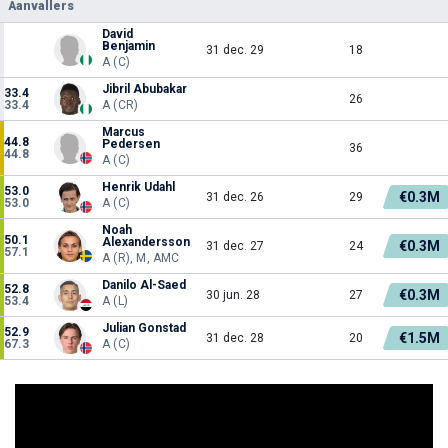
Aanvallers
David
Benjamin
31 dec. 29
18
A (C)
Jibril Abubakar
33.4
26
33.4
A (CR)
Marcus
44.8
Pedersen
36
44.8
A (C)
Henrik Udahl
53.0
€0.3M
31 dec. 26
29
53.0
A (C)
Noah
50.1
Alexandersson
€0.3M
31 dec. 27
24
57.1
A (R), M, AMC
Danilo Al-Saed
52.8
€0.3M
30 jun. 28
27
53.4
A (L)
Julian Gonstad
52.9
€1.5M
31 dec. 28
20
67.3
A (C)