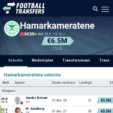
Hamarkameratene
NOR
Skill: 52.3
Pot: 56.2
€6.5M
ETV
Selectie
Wedstrijden
Transfernieuws
Transf
Hamarkameratene selectie
Skill
Speler
Einde contract
Leeftijd
E
Keepers
Sander Østraat
39.8
€0.3M
31 dec. 28
21
39.8
GK
M. Sandberg
52.9
€0.3M
31 dec. 27
35
52.9
GK