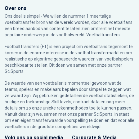
Over ons
Ons doel is simpel - We willen de nummer 1 meertalige
voetbaltransfer bron van de wereld worden, door alle voetbalfans
een breed aanbod van content te laten zien omtrent het meeste
populaire onderwerp in de voetbalwereld: Voetbaltransfers.
FootballTransfers (FT) is een project om voetbalfans tegemoet te
komen in de enorme interesse in de voetbal transfermarkt en om
realistische op algoritme gebaseerde waarden van voetbalspelers
beschikbaar te stellen. Dit doen we samen met onze partner
SciSports
.
De waarde van een voetballer is momenteel gewoon wat de
teams, spelers en makelaars bepalen door simpel te zeggen wat
ze waard zijn. Wij gebruiken gedetailleerde voetbal statistieken, de
huidige en toekomstige Skill levels, contract data en nog meer
details om zo onze unieke rekenmethodes toe te kunnen passen.
Vanuit daar zijn we, samen met onze partner SciSports, in staat
om een eigen transferwaarde voorspelling te doen en dat voor alle
voetballers in de grootste competities wereldwijd.
Volg ons op social media
Corporate & Media