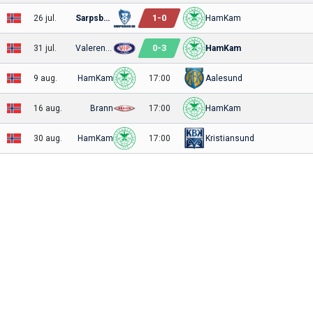
1
-
0
26 jul.
Sarpsborg
HamKam
0
-
3
31 jul.
Valerenga
HamKam
9 aug.
HamKam
17:00
Aalesund
16 aug.
Brann
17:00
HamKam
30 aug.
HamKam
17:00
Kristiansund