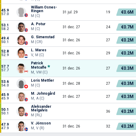
William Osnes-
45.9
Ringen
€0.6M
31 jul. 29
19
57.0
M (C)
A. Potur
53.1
€0.7M
31 dec. 27
24
58.2
M (C)
G. Simenstad
49.4
€0.2M
31 dec. 26
27
50.1
M (CR)
L. Mares
52.8
€0.2M
31 dec. 26
29
52.9
V, M (C)
Patrick
57.7
Metcalfe
€0.3M
31 dec. 26
27
57.7
M, VM (C)
Loris Mettler
53.6
€0.3M
31 dec. 28
27
54.0
M (C)
M. Johnsgård
45.9
€0.3M
31 dec. 27
27
45.9
M, A (C)
Aleksander
50.1
Melgalvis
€0.2M
36
50.1
M (RL)
V. Jónsson
47.9
€0.2M
31 dec. 26
32
47.9
M, V (R)