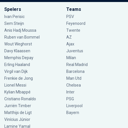
Spelers
Teams
Ivan Perisic
PSV
Sem Steijn
Feyenoord
Anis Hadj Moussa
Twente
Ruben van Bommel
AZ
Wout Weghorst
Ajax
Davy Klaassen
Juventus
Memphis Depay
Milan
Erling Haaland
Real Madrid
Virgil van Dijk
Barcelona
Frenkie de Jong
Man Utd
Lionel Messi
Chelsea
Kylian Mbappé
Inter
Cristiano Ronaldo
PSG
Jurriën Timber
Liverpool
Matthijs de Ligt
Bayern
Vinícius Júnior
Lamine Yamal