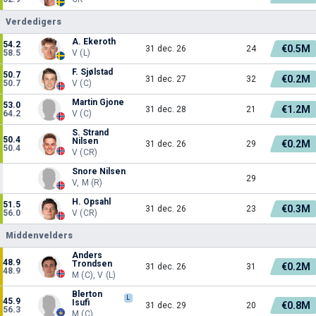
Verdedigers
A. Ekeroth
54.2
€0.5M
31 dec. 26
24
58.5
V (L)
F. Sjølstad
50.7
€0.2M
31 dec. 27
32
50.7
V (C)
Martin Gjone
53.0
€1.2M
31 dec. 28
21
64.2
V (C)
S. Strand
50.4
Nilsen
€0.2M
31 dec. 26
29
50.4
V (CR)
Snore Nilsen
29
V, M (R)
H. Opsahl
51.5
€0.3M
31 dec. 26
23
56.0
V (CR)
Middenvelders
Anders
48.9
Trondsen
€0.2M
31 dec. 26
31
48.9
M (C), V (L)
Blerton
L
45.9
Isufi
€0.8M
31 dec. 29
20
56.3
M (C)