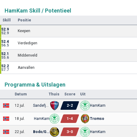
HamKam Skill / Potentieel
Skill
Positie
52.9
Keepen
52.9
52.4
Verdedigen
56.5
52.1
Middenveld
55.6
52.2
Aanvallen
57.7
Programma & Uitslagen
Datum
Thuis
Score
Uit
2
-
2
12 jul.
Sandefjord
HamKam
1
-
4
18 jul.
HamKam
Tromso
3
-
0
22 jul.
Bodo/Glimt
HamKam