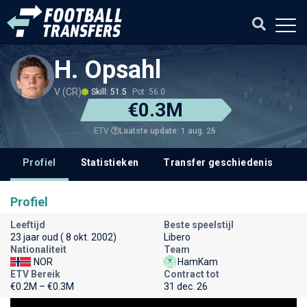
H. Opsahl
V (CR)
Skill: 51.5
Pot: 56.0
€0.3M
Laatste update: 1 aug. 26
ETV
Profiel
Statistieken
Transfer geschiedenis
V
Profiel
Leeftijd
Beste speelstijl
23 jaar oud ( 8 okt. 2002)
Libero
Nationaliteit
Team
NOR
HamKam
ETV Bereik
Contract tot
€0.2M – €0.3M
31 dec. 26