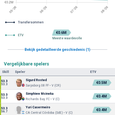
Transfersommen
€0.6M
ETV
Meeste waardevolle
Bekijk gedetailleerde geschiedenis (1)
Vergelijkbare spelers
Skill
Speler
ETV
Sigurd Rosted
53.3
€0.5M
53.3
Sarpsborg 08 FF • V (CR)
Simphiwe Mcineka
53.3
€0.4M
53.3
Richards Bay FC • V (C)
Yuri Casermeiro
53.3
€0.4M
56.7
CA Central Córdoba (SdE) • V (C)