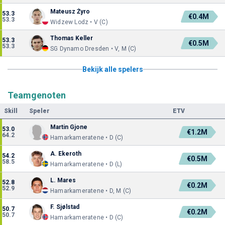
Mateusz Żyro
53.3
€0.4M
53.3
Widzew Lodz • V (C)
Thomas Keller
53.3
€0.5M
53.3
SG Dynamo Dresden • V, M (C)
Bekijk alle spelers
Teamgenoten
Skill
Speler
ETV
Martin Gjone
53.0
€1.2M
64.2
Hamarkameratene • D (C)
A. Ekeroth
54.2
€0.5M
58.5
Hamarkameratene • D (L)
L. Mares
52.8
€0.2M
52.9
Hamarkameratene • D, M (C)
F. Sjølstad
50.7
€0.2M
50.7
Hamarkameratene • D (C)