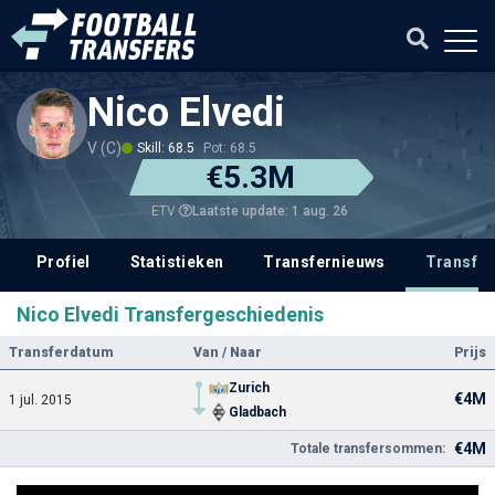
Nico Elvedi
V (C)
Skill: 68.5
Pot: 68.5
€5.3M
Laatste update: 1 aug. 26
ETV
Profiel
Statistieken
Transfernieuws
Transfer
Nico Elvedi Transfergeschiedenis
Transferdatum
Van / Naar
Prijs
Zurich
€4M
1 jul. 2015
Gladbach
€4M
Totale transfersommen: