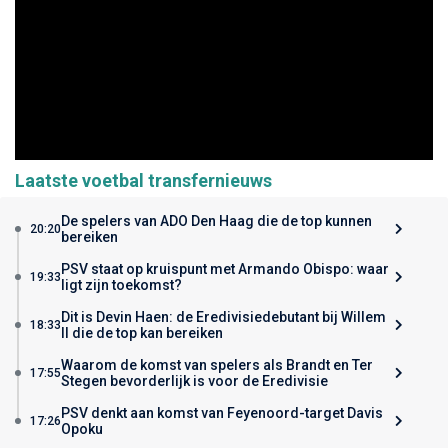
Laatste voetbal transfernieuws
De spelers van ADO Den Haag die de top kunnen
20:20
bereiken
PSV staat op kruispunt met Armando Obispo: waar
19:33
ligt zijn toekomst?
Dit is Devin Haen: de Eredivisiedebutant bij Willem
18:33
II die de top kan bereiken
Waarom de komst van spelers als Brandt en Ter
17:55
Stegen bevorderlijk is voor de Eredivisie
PSV denkt aan komst van Feyenoord-target Davis
17:26
Opoku