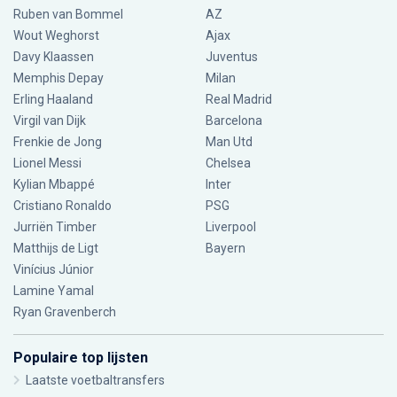
Ruben van Bommel
AZ
Wout Weghorst
Ajax
Davy Klaassen
Juventus
Memphis Depay
Milan
Erling Haaland
Real Madrid
Virgil van Dijk
Barcelona
Frenkie de Jong
Man Utd
Lionel Messi
Chelsea
Kylian Mbappé
Inter
Cristiano Ronaldo
PSG
Jurriën Timber
Liverpool
Matthijs de Ligt
Bayern
Vinícius Júnior
Lamine Yamal
Ryan Gravenberch
Populaire top lijsten
Laatste voetbaltransfers