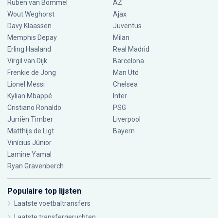
Ruben van Bommel
AZ
Wout Weghorst
Ajax
Davy Klaassen
Juventus
Memphis Depay
Milan
Erling Haaland
Real Madrid
Virgil van Dijk
Barcelona
Frenkie de Jong
Man Utd
Lionel Messi
Chelsea
Kylian Mbappé
Inter
Cristiano Ronaldo
PSG
Jurriën Timber
Liverpool
Matthijs de Ligt
Bayern
Vinícius Júnior
Lamine Yamal
Ryan Gravenberch
Populaire top lijsten
Laatste voetbaltransfers
Laatste transfergeruchten