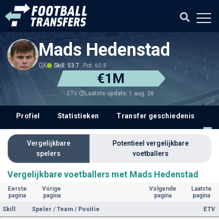
Mads Hedenstad
GK
Skill: 53.7
Pot: 60.8
€1M
Laatste update: 1 aug. 26
ETV
Profiel
Statistieken
Transfer geschiedenis
V
Vergelijkbare
Potentieel vergelijkbare
spelers
voetballers
Vergelijkbare voetballers met Mads Hedenstad
Eerste
Vorige
Volgende
Laatste
pagina
pagina
pagina
pagina
Skill
Speler / Team / Positie
ETV