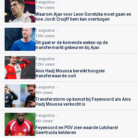
4 augustus
17K+ views
Waarom Ajax voor Leon Goretzka moet gaan en
hoe Jordi Cruijff hem kan overtuigen
1 augustus
15K+ views
Dit gaat er de komende weken op de
transfermarkt gebeuren bij Ajax
5 augustus
12K+ views
Anis Hadj Moussa bereikt hoogste
transferwaarde ooit
6 augustus
9K+ views
Transferstorm op komst bij Feyenoord als Anis
Hadj Moussa verkocht is
6 augustus
6K+ views
Feyenoord en PSV zien waarde Lutsharel
Geertruida kelderen