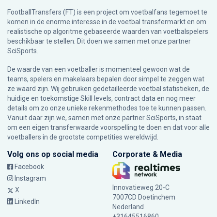
FootballTransfers (FT) is een project om voetbalfans tegemoet te
komen in de enorme interesse in de voetbal transfermarkt en om
realistische op algoritme gebaseerde waarden van voetbalspelers
beschikbaar te stellen. Dit doen we samen met onze partner
SciSports
.
De waarde van een voetballer is momenteel gewoon wat de
teams, spelers en makelaars bepalen door simpel te zeggen wat
ze waard zijn. Wij gebruiken gedetailleerde voetbal statistieken, de
huidige en toekomstige Skill levels, contract data en nog meer
details om zo onze unieke rekenmethodes toe te kunnen passen.
Vanuit daar zijn we, samen met onze partner SciSports, in staat
om een eigen transferwaarde voorspelling te doen en dat voor alle
voetballers in de grootste competities wereldwijd.
Volg ons op social media
Corporate & Media
Facebook
Instagram
Innovatieweg 20-C
X
7007CD Doetinchem
LinkedIn
Nederland
+31645516860