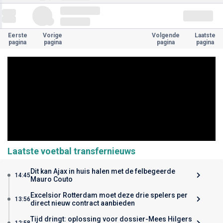
Eerste
Vorige
Volgende
Laatste
pagina
pagina
pagina
pagina
Laatste voetbal transfernieuws
Dit kan Ajax in huis halen met de felbegeerde
14:45
Mauro Couto
Excelsior Rotterdam moet deze drie spelers per
13:56
direct nieuw contract aanbieden
Tijd dringt: oplossing voor dossier-Mees Hilgers
12:58