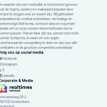
De waarde van een voetballer is momenteel gewoon
wat de teams, spelers en makelaars bepalen door
simpel te zeggen wat ze waard zijn. Wij gebruiken
gedetailleerde voetbal statistieken, de huidige en
toekomstige Skill levels, contract data en nog meer
details om zo onze unieke rekenmethodes toe te
kunnen passen. Vanuit daar zijn we, samen met onze
partner SciSports, in staat om een eigen
transferwaarde voorspelling te doen en dat voor alle
voetballers in de grootste competities wereldwijd.
Volg ons op social media
Facebook
Instagram
X
LinkedIn
Corporate & Media
Innovatieweg 20-C
7007CD Doetinchem
Nederland