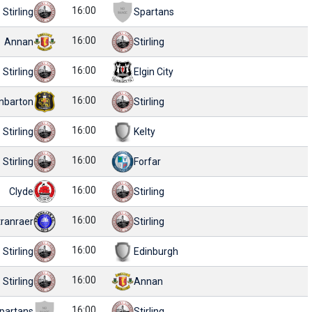
16:00
Stirling
Spartans
16:00
Annan
Stirling
16:00
Stirling
Elgin City
16:00
barton
Stirling
16:00
Stirling
Kelty
16:00
Stirling
Forfar
16:00
Clyde
Stirling
16:00
tranraer
Stirling
16:00
Stirling
Edinburgh
16:00
Stirling
Annan
16:00
partans
Stirling