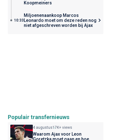
Koopmeiners
Miljoenenaankoop Marcos
Leonardo moet om deze reden nog
10:33
niet afgeschreven worden bij Ajax
Populair transfernieuws
4 augustus
17K+ views
Waarom Ajax voor Leon
Goretzka moet gaan en hoe