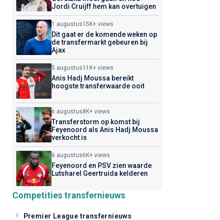
Jordi Cruijff hem kan overtuigen
1 augustus
15K+ views
Dit gaat er de komende weken op
de transfermarkt gebeuren bij
Ajax
5 augustus
11K+ views
Anis Hadj Moussa bereikt
hoogste transferwaarde ooit
6 augustus
8K+ views
Transferstorm op komst bij
Feyenoord als Anis Hadj Moussa
verkocht is
6 augustus
6K+ views
Feyenoord en PSV zien waarde
Lutsharel Geertruida kelderen
Competities transfernieuws
Premier League transfernieuws