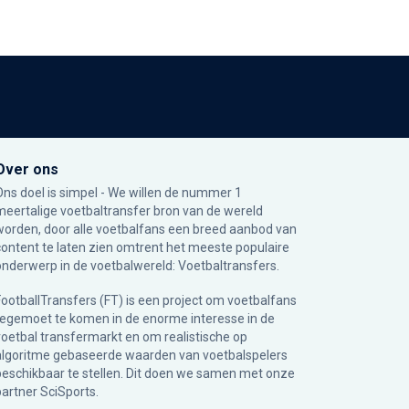
Over ons
Ons doel is simpel - We willen de nummer 1
meertalige voetbaltransfer bron van de wereld
worden, door alle voetbalfans een breed aanbod van
content te laten zien omtrent het meeste populaire
onderwerp in de voetbalwereld: Voetbaltransfers.
FootballTransfers (FT) is een project om voetbalfans
tegemoet te komen in de enorme interesse in de
voetbal transfermarkt en om realistische op
algoritme gebaseerde waarden van voetbalspelers
beschikbaar te stellen. Dit doen we samen met onze
partner
SciSports
.