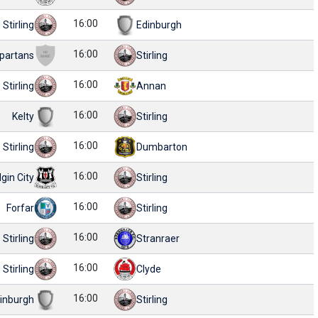
16:00
Stirling
Edinburgh
16:00
partans
Stirling
16:00
Stirling
Annan
16:00
Kelty
Stirling
16:00
Stirling
Dumbarton
16:00
lgin City
Stirling
16:00
Forfar
Stirling
16:00
Stirling
Stranraer
16:00
Stirling
Clyde
16:00
inburgh
Stirling