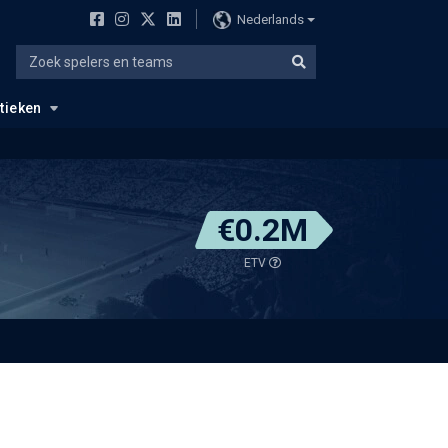
Nederlands
stieken
€0.2M
ETV