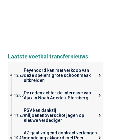
Laatste voetbal transfernieuws
Feyenoord kan met verkoop van
deze spelers grote schoonmaak
12:28
uitbreiden
De reden achter de interesse van
12:00
Ajax in Noah Adedeji-Sternberg
PSV kan dankzij
miljoenenoverschot jagen op
11:27
nieuwe verdediger
AZ gaat volgend contract verlengen:
mondeling akkoord met Peer
10:43