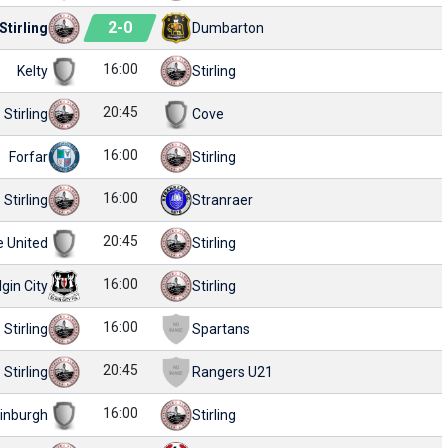
2
-
0
Stirling
Dumbarton
16:00
Kelty
Stirling
20:45
Stirling
Cove
16:00
Forfar
Stirling
16:00
Stirling
Stranraer
20:45
e United
Stirling
16:00
lgin City
Stirling
16:00
Stirling
Spartans
20:45
Stirling
Rangers U21
16:00
inburgh
Stirling