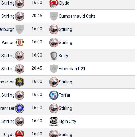
16:00
Stirling
Clyde
20:45
Stirling
Cumbernauld Colts
16:00
erburgh
Stirling
16:00
Annan
Stirling
16:00
Stirling
Kelty
20:45
Stirling
Hibernian U21
16:00
barton
Stirling
16:00
Stirling
Forfar
16:00
tranraer
Stirling
16:00
Stirling
Elgin City
16:00
Clyde
Stirling