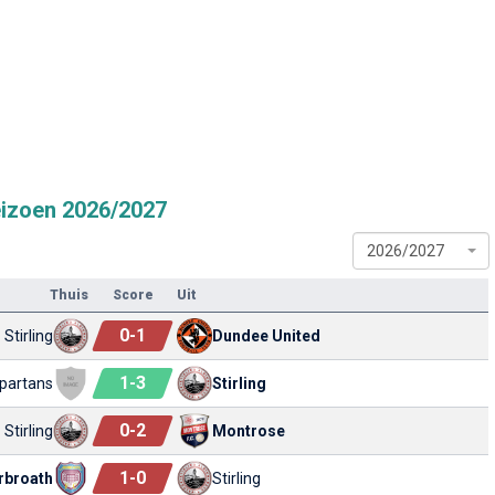
eizoen 2026/2027
2026/2027
Thuis
Score
Uit
0
-
1
Stirling
Dundee United
1
-
3
partans
Stirling
0
-
2
Stirling
Montrose
1
-
0
rbroath
Stirling