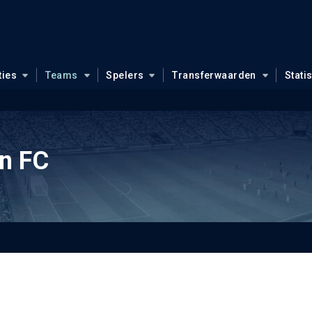
ties
Teams
Spelers
Transferwaarden
Stati
on FC