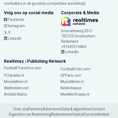
voetballers in de grootste competities wereldwijd.
Volg ons op social media
Corporate & Media
Facebook
Instagram
Innovatieweg 20-C
X
7007CD Doetinchem
LinkedIn
Nederland
+31645516860
LinkedIn
Realtimes | Publishing Network
FootballTransfers.com
FootballCritic.com
FCUpdate.nl
GPFans.com
MovieMeter.nl
MusicMeter.nl
WijWedden.net
Kelderklasse
Anfield Watch
MeeMetOranje.nl
Over ons
Partners
Adverteren
Data & algoritmen
Contact
Eigendom en financiering
Redactioneel beleid
Correctiebeleid