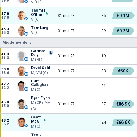
39.9
V (CL)
Thomas
47.8
O'Brien
€0.1M
31 mei 28
35
47.8
V (C)
Tom Lang
45.3
€0.2M
31 mei 27
29
45.3
V (C)
Middenvelders
Cormac
L
41.3
Daly
31 mei 28
19
41.3
M (RL)
David Gold
38.6
€50K
31 mei 27
33
38.6
M, VM (C)
Liam
42.2
Callaghan
31
42.2
M (C)
Ryan Flynn
45.0
M (CR), VM
€86.9K
31 mei 27
37
45.0
(C)
Scott
48.2
McGill
€66.6K
24
56.2
M (C)
Scott