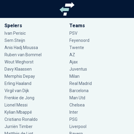
Spelers
Teams
Ivan Perisic
PSV
Sem Steijn
Feyenoord
Anis Hadj Moussa
Twente
Ruben van Bommel
AZ
Wout Weghorst
Ajax
Davy Klaassen
Juventus
Memphis Depay
Milan
Erling Haaland
Real Madrid
Virgil van Dijk
Barcelona
Frenkie de Jong
Man Utd
Lionel Messi
Chelsea
Kylian Mbappé
Inter
Cristiano Ronaldo
PSG
Jurriën Timber
Liverpool
Matthijs de Ligt
Bayern