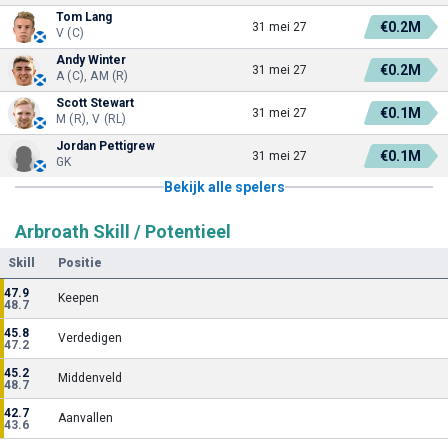
Tom Lang
€0.2M
31 mei 27
V (C)
Andy Winter
€0.2M
31 mei 27
A (C), AM (R)
Scott Stewart
€0.1M
31 mei 27
M (R), V (RL)
Jordan Pettigrew
€0.1M
31 mei 27
GK
Bekijk alle spelers
Arbroath Skill / Potentieel
Skill
Positie
47.9
Keepen
48.7
45.8
Verdedigen
47.2
45.2
Middenveld
48.7
42.7
Aanvallen
43.6