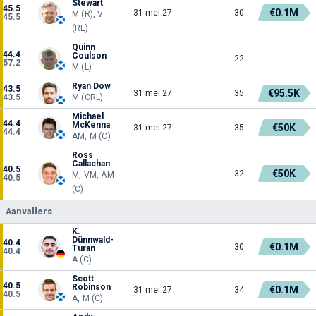
Stewart
45.5
€0.1M
31 mei 27
30
M (R), V
45.5
(RL)
Quinn
44.4
Coulson
22
57.2
M (L)
Ryan Dow
43.5
€95.5K
31 mei 27
35
43.5
M (CRL)
Michael
44.4
McKenna
€50K
31 mei 27
35
44.4
AM, M (C)
Ross
Callachan
40.5
€50K
32
M, VM, AM
40.5
(C)
Aanvallers
K.
Dünnwald-
40.4
€0.1M
30
Turan
40.4
A (C)
Scott
40.5
Robinson
€0.1M
31 mei 27
34
40.5
A, M (C)