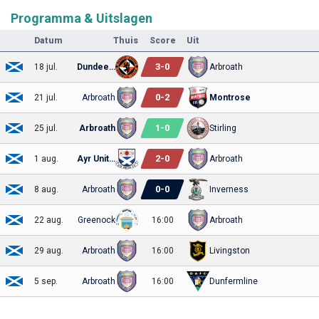
Programma & Uitslagen
Datum
Thuis
Score
Uit
3
-
0
18 jul.
Dundee United
Arbroath
0
-
2
21 jul.
Arbroath
Montrose
1
-
0
25 jul.
Arbroath
Stirling
2
-
0
1 aug.
Ayr United
Arbroath
0
-
0
8 aug.
Arbroath
Inverness
22 aug.
Greenock
16:00
Arbroath
29 aug.
Arbroath
16:00
Livingston
5 sep.
Arbroath
16:00
Dunfermline