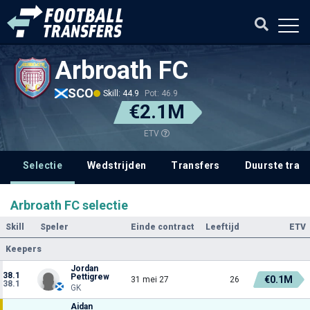
Arbroath FC
SCO
Skill: 44.9
Pot: 46.9
€2.1M
ETV
Selectie
Wedstrijden
Transfers
Duurste tran
Arbroath FC selectie
Skill
Speler
Einde contract
Leeftijd
ETV
Keepers
Jordan
38.1
Pettigrew
€0.1M
31 mei 27
26
38.1
GK
Aidan