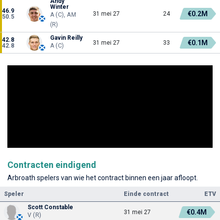
Andy
Winter
46.9
€0.2M
31 mei 27
24
A (C), AM
50.5
(R)
Gavin Reilly
42.8
€0.1M
31 mei 27
33
42.8
A (C)
Contracten eindigend
Arbroath spelers van wie het contract binnen een jaar afloopt.
Speler
Einde contract
ETV
Scott Constable
€0.4M
31 mei 27
V (R)