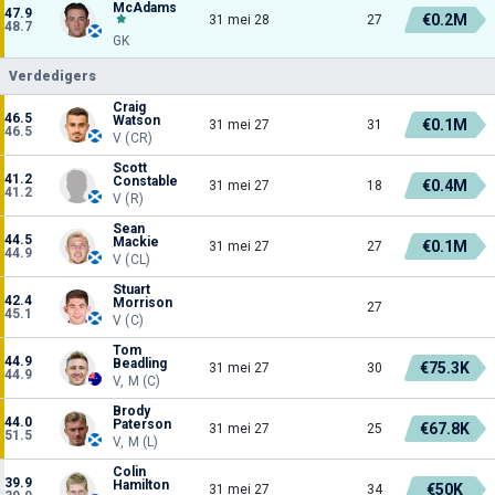
McAdams
47.9
€0.2M
31 mei 28
27
48.7
GK
Verdedigers
Craig
46.5
Watson
€0.1M
31 mei 27
31
46.5
V (CR)
Scott
41.2
Constable
€0.4M
31 mei 27
18
41.2
V (R)
Sean
44.5
Mackie
€0.1M
31 mei 27
27
44.9
V (CL)
Stuart
42.4
Morrison
27
45.1
V (C)
Tom
44.9
Beadling
€75.3K
31 mei 27
30
44.9
V, M (C)
Brody
44.0
Paterson
€67.8K
31 mei 27
25
51.5
V, M (L)
Colin
39.9
Hamilton
€50K
31 mei 27
34