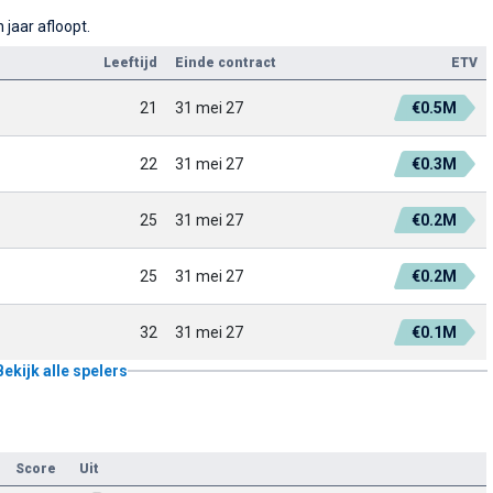
 jaar afloopt.
Leeftijd
Einde contract
ETV
21
31 mei 27
€0.5M
22
31 mei 27
€0.3M
25
31 mei 27
€0.2M
25
31 mei 27
€0.2M
32
31 mei 27
€0.1M
Bekijk alle spelers
Score
Uit