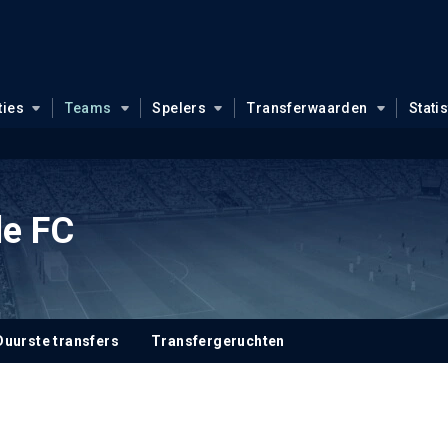
ties
Teams
Spelers
Transferwaarden
Stati
le FC
Duurste transfers
Transfergeruchten