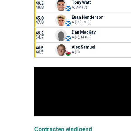
Tony Watt
49.3
49.8
A, AM (C)
Euan Henderson
45.8
47.8
A (CL), M (L)
Dan MacKay
49.2
54.7
A (L), M (RL)
Alex Samuel
46.5
46.5
A (C)
Contracten eindigend