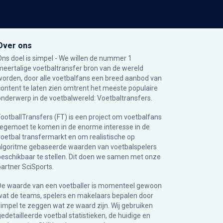
Over ons
Ons doel is simpel - We willen de nummer 1
meertalige voetbaltransfer bron van de wereld
worden, door alle voetbalfans een breed aanbod van
content te laten zien omtrent het meeste populaire
onderwerp in de voetbalwereld: Voetbaltransfers.
FootballTransfers (FT) is een project om voetbalfans
tegemoet te komen in de enorme interesse in de
voetbal transfermarkt en om realistische op
algoritme gebaseerde waarden van voetbalspelers
beschikbaar te stellen. Dit doen we samen met onze
partner
SciSports
.
De waarde van een voetballer is momenteel gewoon
wat de teams, spelers en makelaars bepalen door
simpel te zeggen wat ze waard zijn. Wij gebruiken
gedetailleerde voetbal statistieken, de huidige en