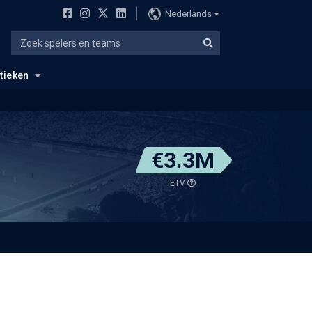
Nederlands
stieken
€3.3M
ETV