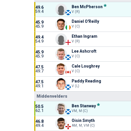
Ben McPherson
49.6
59.4
V (R)
Daniel O'Reilly
45.9
45.9
V (C)
Ethan Ingram
49.4
54.9
V (R)
Lee Ashcroft
45.9
45.9
V (C)
Cale Loughrey
47.5
49.7
V (C)
Paddy Reading
47.5
49.1
V (L)
Middenvelders
Ben Stanway
50.5
62.1
VM, M (C)
Oisin Smyth
46.8
49.4
AM, M, VM (C)