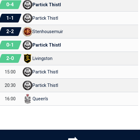
0
-
4
Partick Thistl
1
-
1
Partick Thistl
2
-
2
Stenhousemuir
0
-
1
Partick Thistl
2
-
0
Livingston
15:00
Partick Thistl
20:30
Partick Thistl
16:00
Queen's