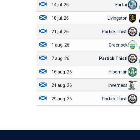
14 jul. 26
Forfar
18 jul. 26
Livingston
21 jul. 26
Partick Thistl
1 aug. 26
Greenock
7 aug. 26
Partick Thistl
16 aug. 26
Hibernian
21 aug. 26
Inverness
29 aug. 26
Partick Thistl