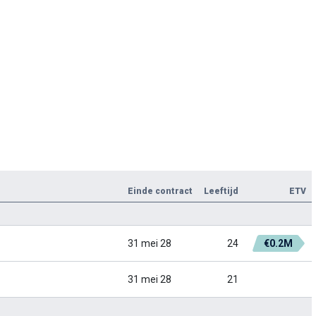
Einde contract
Leeftijd
ETV
31 mei 28
24
€0.2M
31 mei 28
21