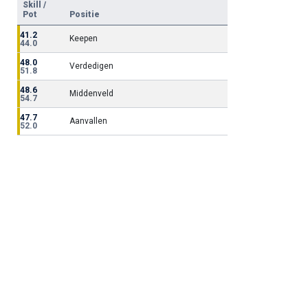
Skill /
Pot
Positie
41.2
Keepen
44.0
48.0
Verdedigen
51.8
48.6
Middenveld
54.7
47.7
Aanvallen
52.0