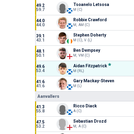
Tsoanelo Letsosa
49.2
59.7
M (C)
Robbie Crawford
44.0
44.0
M, AM (C)
Stephen Doherty
39.1
43.1
M (C), V (L)
Ben Dempsey
48.1
50.1
M, VM (C)
Aidan Fitzpatrick
49.6
53.4
M (RL)
Gary Mackay-Steven
41.6
41.6
M (L)
Aanvallers
Ricco Diack
41.3
55.8
A (C)
Sebastian Drozd
47.5
53.2
M, A (C)