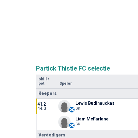
Partick Thistle FC selectie
Skill
/
pot
Speler
Keepers
Lewis Budinauckas
41.2
44.0
GK
Liam McFarlane
GK
Verdedigers