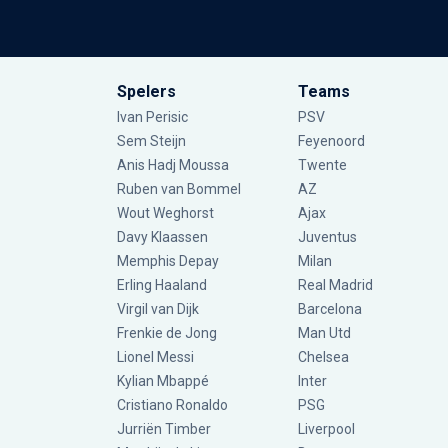
Spelers
Teams
Ivan Perisic
PSV
Sem Steijn
Feyenoord
Anis Hadj Moussa
Twente
Ruben van Bommel
AZ
Wout Weghorst
Ajax
Davy Klaassen
Juventus
Memphis Depay
Milan
Erling Haaland
Real Madrid
Virgil van Dijk
Barcelona
Frenkie de Jong
Man Utd
Lionel Messi
Chelsea
Kylian Mbappé
Inter
Cristiano Ronaldo
PSG
Jurriën Timber
Liverpool