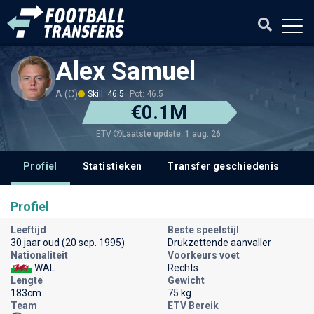
Alex Samuel
A (C)
Skill: 46.5
Pot: 46.5
€0.1M
Laatste update: 1 aug. 26
ETV
Profiel
Statistieken
Transfer geschiedenis
V
Profiel
Leeftijd
Beste speelstijl
30 jaar oud (20 sep. 1995)
Drukzettende aanvaller
Nationaliteit
Voorkeurs voet
WAL
Rechts
Lengte
Gewicht
183cm
75 kg
Team
ETV Bereik