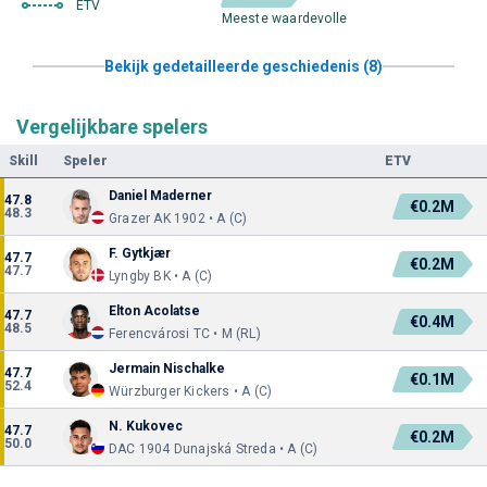
ETV
Meeste waardevolle
Bekijk gedetailleerde geschiedenis (8)
Vergelijkbare spelers
Skill
Speler
ETV
Daniel Maderner
47.8
€0.2M
48.3
Grazer AK 1902 • A (C)
F. Gytkjær
47.7
€0.2M
47.7
Lyngby BK • A (C)
Elton Acolatse
47.7
€0.4M
48.5
Ferencvárosi TC • M (RL)
Jermain Nischalke
47.7
€0.1M
52.4
Würzburger Kickers • A (C)
N. Kukovec
47.7
€0.2M
50.0
DAC 1904 Dunajská Streda • A (C)