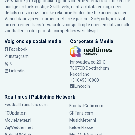
ze waard zijn. Wij gebruiken gedetailleerde voetbal statistieken, de
huidige en toekomstige Skill levels, contract data en nog meer
details om zo onze unieke rekenmethodes toe te kunnen passen.
Vanuit daar zijn we, samen met onze partner SciSports, in staat
om een eigen transferwaarde voorspelling te doen en dat voor alle
voetballers in de grootste competities wereldwijd.
Volg ons op social media
Corporate & Media
Facebook
Instagram
Innovatieweg 20-C
X
7007CD Doetinchem
LinkedIn
Nederland
+31645516860
LinkedIn
Realtimes | Publishing Network
FootballTransfers.com
FootballCritic.com
FCUpdate.nl
GPFans.com
MovieMeter.nl
MusicMeter.nl
WijWedden.net
Kelderklasse
Anfield Watch
MeeMetOranje.nl