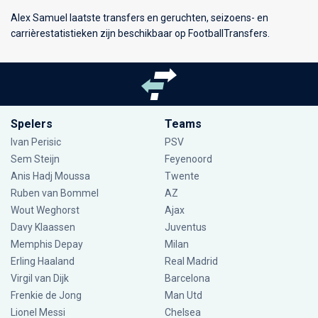
Alex Samuel laatste transfers en geruchten, seizoens- en
carrièrestatistieken zijn beschikbaar op FootballTransfers.
Spelers
Teams
Ivan Perisic
PSV
Sem Steijn
Feyenoord
Anis Hadj Moussa
Twente
Ruben van Bommel
AZ
Wout Weghorst
Ajax
Davy Klaassen
Juventus
Memphis Depay
Milan
Erling Haaland
Real Madrid
Virgil van Dijk
Barcelona
Frenkie de Jong
Man Utd
Lionel Messi
Chelsea