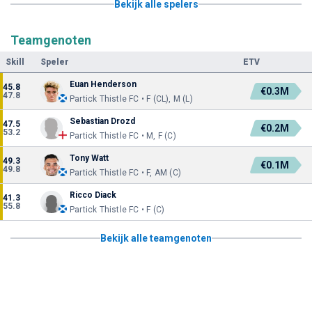
Bekijk alle spelers
Teamgenoten
Skill
Speler
ETV
Euan Henderson
45.8
€0.3M
47.8
Partick Thistle FC • F (CL), M (L)
Sebastian Drozd
47.5
€0.2M
53.2
Partick Thistle FC • M, F (C)
Tony Watt
49.3
€0.1M
49.8
Partick Thistle FC • F, AM (C)
Ricco Diack
41.3
55.8
Partick Thistle FC • F (C)
Bekijk alle teamgenoten