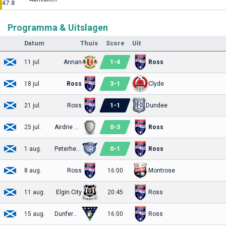
47.8
Programma & Uitslagen
Datum
Thuis
Score
Uit
1
-
4
11 jul.
Annan
Ross
3
-
1
18 jul.
Ross
Clyde
1
-
1
21 jul.
Ross
Dundee
0
-
3
25 jul.
Airdrie United
Ross
0
-
1
1 aug.
Peterhead
Ross
8 aug.
Ross
16:00
Montrose
11 aug.
Elgin City
20:45
Ross
15 aug.
Dunfermline
16:00
Ross