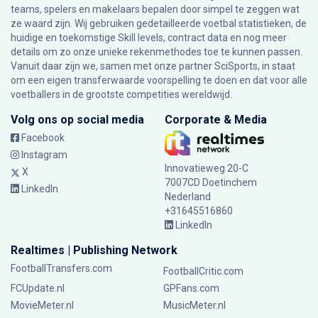
teams, spelers en makelaars bepalen door simpel te zeggen wat
ze waard zijn. Wij gebruiken gedetailleerde voetbal statistieken, de
huidige en toekomstige Skill levels, contract data en nog meer
details om zo onze unieke rekenmethodes toe te kunnen passen.
Vanuit daar zijn we, samen met onze partner SciSports, in staat
om een eigen transferwaarde voorspelling te doen en dat voor alle
voetballers in de grootste competities wereldwijd.
Volg ons op social media
Corporate & Media
Facebook
Instagram
Innovatieweg 20-C
X
7007CD Doetinchem
LinkedIn
Nederland
+31645516860
LinkedIn
Realtimes | Publishing Network
FootballTransfers.com
FootballCritic.com
FCUpdate.nl
GPFans.com
MovieMeter.nl
MusicMeter.nl