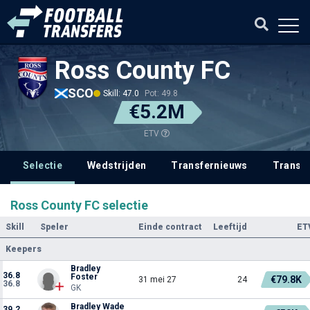
Ross County FC
SCO
Skill: 47.0
Pot: 49.8
€5.2M
ETV
Selectie
Wedstrijden
Transfernieuws
Transf
Ross County FC selectie
Skill
Speler
Einde contract
Leeftijd
ET
Keepers
Bradley
36.8
Foster
€79.8K
31 mei 27
24
36.8
GK
Bradley Wade
39.2