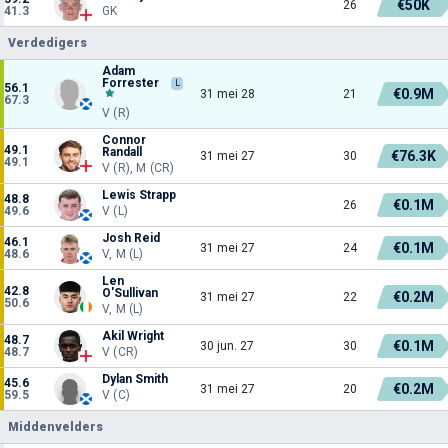
€50K
26
41.3
GK
Verdedigers
Adam
Forrester
L
56.1
€0.9M
31 mei 28
21
67.3
V (R)
Connor
49.1
Randall
€76.3K
31 mei 27
30
49.1
V (R), M (CR)
Lewis Strapp
48.8
€0.1M
26
49.6
V (L)
Josh Reid
46.1
€0.1M
31 mei 27
24
48.6
V, M (L)
Len
42.8
O'Sullivan
€0.2M
31 mei 27
22
50.6
V, M (L)
Akil Wright
48.7
€0.1M
30 jun. 27
30
48.7
V (CR)
Dylan Smith
45.6
€0.2M
31 mei 27
20
59.5
V (C)
Middenvelders