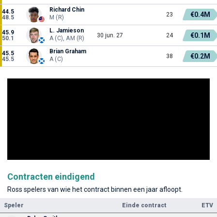
Richard Chin
44.5
€0.4M
23
48.5
M (R)
L. Jamieson
45.9
€0.1M
30 jun. 27
24
50.1
A (C), AM (R)
Brian Graham
45.5
€0.2M
38
45.5
A (C)
Contracten eindigend
Ross spelers van wie het contract binnen een jaar afloopt.
Speler
Einde contract
ETV