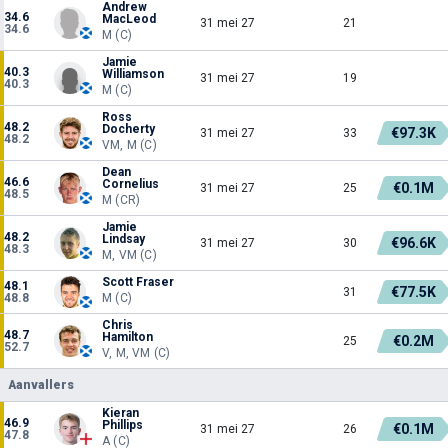
Andrew
34.6
MacLeod
31 mei 27
21
34.6
M (C)
Jamie
40.3
Williamson
31 mei 27
19
40.3
M (C)
Ross
48.2
Docherty
€97.3K
31 mei 27
33
48.2
VM, M (C)
Dean
46.6
Cornelius
€0.1M
31 mei 27
25
48.5
M (CR)
Jamie
48.2
Lindsay
€96.6K
31 mei 27
30
48.3
M, VM (C)
Scott Fraser
48.1
€77.5K
31
48.8
M (C)
Chris
48.7
Hamilton
€0.2M
25
52.7
V, M, VM (C)
Aanvallers
Kieran
46.9
Phillips
€0.1M
31 mei 27
26
47.8
A (C)