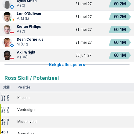
Dylan Smith
€0.2M
31 mei 27
V (C)
Len O'Sullivan
€0.2M
31 mei 27
V, M (L)
Kieran Phillips
€0.1M
31 mei 27
A (C)
Dean Cornelius
€0.1M
31 mei 27
M (CR)
Akil Wright
€0.1M
30 jun. 27
V (CR)
Bekijk alle spelers
Ross Skill / Potentieel
Skill
Positie
39.2
Keepen
41.3
50.3
Verdedigen
52.3
46.0
Middenveld
47.1
46.1
Aanvallen