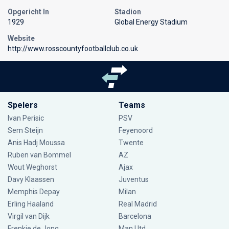
Opgericht In
Stadion
1929
Global Energy Stadium
Website
http://www.rosscountyfootballclub.co.uk
Spelers
Teams
Ivan Perisic
PSV
Sem Steijn
Feyenoord
Anis Hadj Moussa
Twente
Ruben van Bommel
AZ
Wout Weghorst
Ajax
Davy Klaassen
Juventus
Memphis Depay
Milan
Erling Haaland
Real Madrid
Virgil van Dijk
Barcelona
Frenkie de Jong
Man Utd