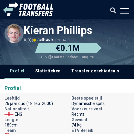
Kieran Phillips
A (C)
Skill: 46.9
Pot: 47.8
€0.1M
Laatste update: 1 aug. 26
ETV
Profiel
Statistieken
Transfer geschiedenis
V
Profiel
Leeftijd
Beste speelstijl
26 jaar oud (18 feb. 2000)
Dynamische spits
Nationaliteit
Voorkeurs voet
ENG
Rechts
Lengte
Gewicht
189cm
74 kg
Team
ETV Bereik