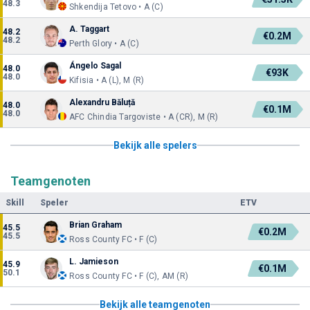
48.3
Shkendija Tetovo • A (C)
A. Taggart
48.2
€0.2M
48.2
Perth Glory • A (C)
Ángelo Sagal
48.0
€93K
48.0
Kifisia • A (L), M (R)
Alexandru Băluță
48.0
€0.1M
48.0
AFC Chindia Targoviste • A (CR), M (R)
Bekijk alle spelers
Teamgenoten
Skill
Speler
ETV
Brian Graham
45.5
€0.2M
45.5
Ross County FC • F (C)
L. Jamieson
45.9
€0.1M
50.1
Ross County FC • F (C), AM (R)
Bekijk alle teamgenoten