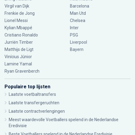
Virgil van Dijk
Barcelona
Frenkie de Jong
Man Utd
Lionel Messi
Chelsea
Kylian Mbappé
Inter
Cristiano Ronaldo
PSG
Jurriën Timber
Liverpool
Matthijs de Ligt
Bayern
Vinícius Júnior
Lamine Yamal
Ryan Gravenberch
Populaire top lijsten
Laatste voetbaltransfers
Laatste transfergeruchten
Laatste contractverlengingen
Meest waardevolle Voetballers spelend in de Nederlandse
Eredivisie
Beste Voetballers spelend in de Nederlandse Eredivisie