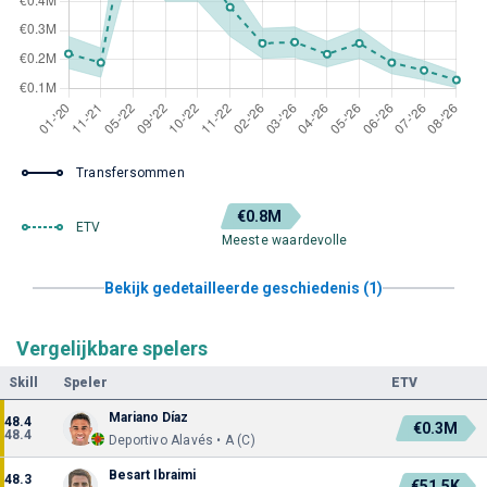
Transfersommen
€0.8M
ETV
Meeste waardevolle
Bekijk gedetailleerde geschiedenis (1)
Vergelijkbare spelers
Skill
Speler
ETV
Mariano Díaz
48.4
€0.3M
48.4
Deportivo Alavés • A (C)
Besart Ibraimi
48.3
€51.5K