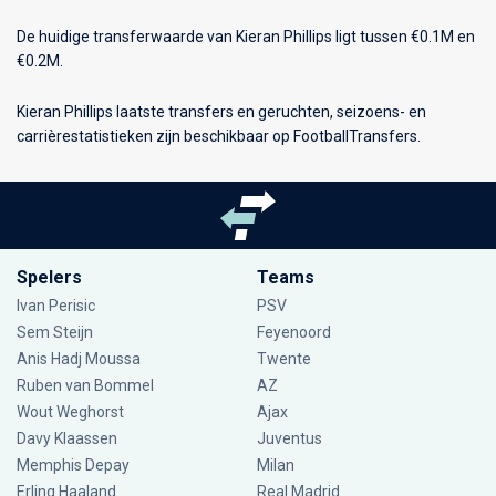
De huidige transferwaarde van Kieran Phillips ligt tussen €0.1M en
€0.2M.
Kieran Phillips laatste transfers en geruchten, seizoens- en
carrièrestatistieken zijn beschikbaar op FootballTransfers.
Spelers
Teams
Ivan Perisic
PSV
Sem Steijn
Feyenoord
Anis Hadj Moussa
Twente
Ruben van Bommel
AZ
Wout Weghorst
Ajax
Davy Klaassen
Juventus
Memphis Depay
Milan
Erling Haaland
Real Madrid