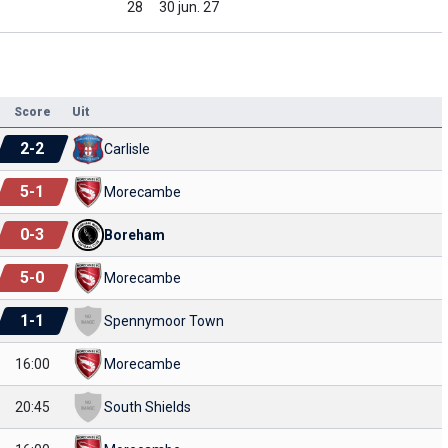
28
30 jun. 27
Score
Uit
2
-
2
Carlisle
5
-
1
Morecambe
0
-
3
Boreham
5
-
0
Morecambe
1
-
1
Spennymoor Town
16:00
Morecambe
20:45
South Shields