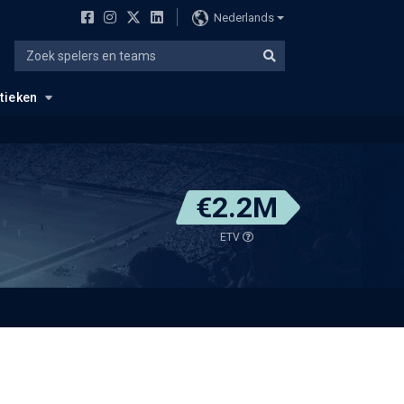
Nederlands
stieken
€2.2M
ETV