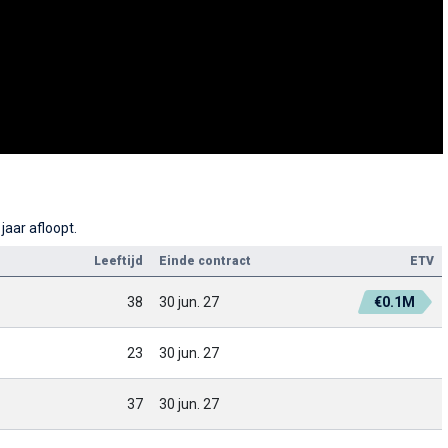
aar afloopt.
Leeftijd
Einde contract
ETV
38
30 jun. 27
€0.1M
23
30 jun. 27
37
30 jun. 27