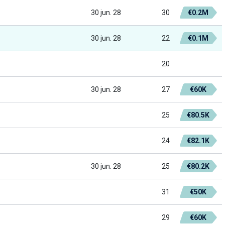
30 jun. 28
30
€0.2M
30 jun. 28
22
€0.1M
20
30 jun. 28
27
€60K
25
€80.5K
24
€82.1K
30 jun. 28
25
€80.2K
31
€50K
29
€60K