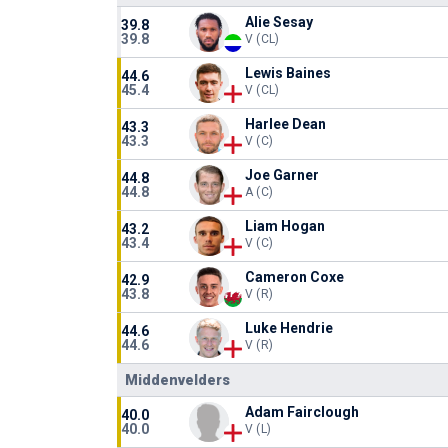
Alie Sesay
39.8
39.8
V (CL)
Lewis Baines
44.6
45.4
V (CL)
Harlee Dean
43.3
43.3
V (C)
Joe Garner
44.8
44.8
A (C)
Liam Hogan
43.2
43.4
V (C)
Cameron Coxe
42.9
43.8
V (R)
Luke Hendrie
44.6
44.6
V (R)
Middenvelders
Adam Fairclough
40.0
40.0
V (L)