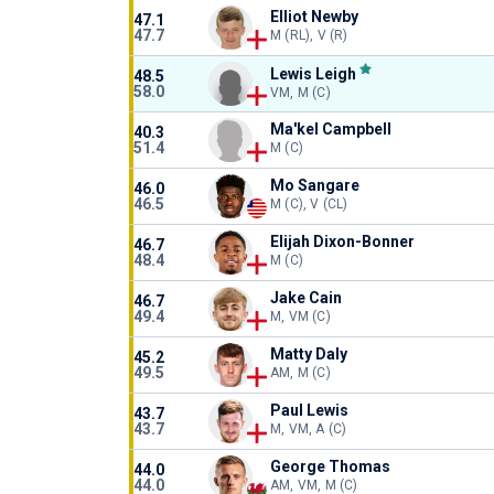
Elliot Newby
47.1
47.7
M (RL), V (R)
Lewis Leigh
48.5
58.0
VM, M (C)
Ma'kel Campbell
40.3
51.4
M (C)
Mo Sangare
46.0
46.5
M (C), V (CL)
Elijah Dixon-Bonner
46.7
48.4
M (C)
Jake Cain
46.7
49.4
M, VM (C)
Matty Daly
45.2
49.5
AM, M (C)
Paul Lewis
43.7
43.7
M, VM, A (C)
George Thomas
44.0
44.0
AM, VM, M (C)