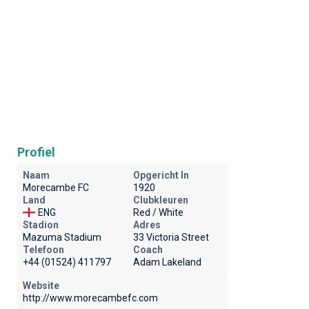
Profiel
Naam
Opgericht In
Morecambe FC
1920
Land
Clubkleuren
ENG
Red / White
Stadion
Adres
Mazuma Stadium
33 Victoria Street
Telefoon
Coach
+44 (01524) 411797
Adam Lakeland
Website
http://www.morecambefc.com