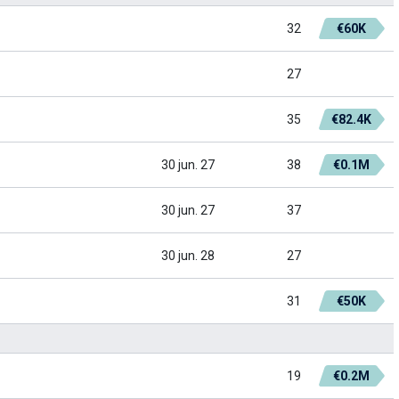
32
€60K
27
35
€82.4K
30 jun. 27
38
€0.1M
30 jun. 27
37
30 jun. 28
27
31
€50K
19
€0.2M