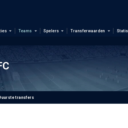
ties
Teams
Spelers
Transferwaarden
Stati
FC
Duurste transfers