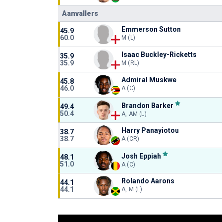
Aanvallers
Emmerson Sutton
45.9
60.0
M (L)
Isaac Buckley-Ricketts
35.9
35.9
M (RL)
Admiral Muskwe
45.8
46.0
A (C)
Brandon Barker
49.4
50.4
A, AM (L)
Harry Panayiotou
38.7
38.7
A (CR)
Josh Eppiah
48.1
51.0
A (C)
Rolando Aarons
44.1
44.1
A, M (L)