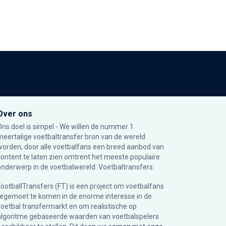
Over ons
Ons doel is simpel - We willen de nummer 1
meertalige voetbaltransfer bron van de wereld
worden, door alle voetbalfans een breed aanbod van
content te laten zien omtrent het meeste populaire
onderwerp in de voetbalwereld: Voetbaltransfers.
FootballTransfers (FT) is een project om voetbalfans
tegemoet te komen in de enorme interesse in de
voetbal transfermarkt en om realistische op
algoritme gebaseerde waarden van voetbalspelers