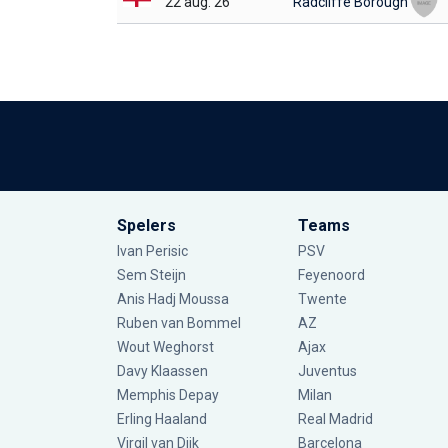
22 aug. 26
Radcliffe Borough
Spelers
Teams
Ivan Perisic
PSV
Sem Steijn
Feyenoord
Anis Hadj Moussa
Twente
Ruben van Bommel
AZ
Wout Weghorst
Ajax
Davy Klaassen
Juventus
Memphis Depay
Milan
Erling Haaland
Real Madrid
Virgil van Dijk
Barcelona