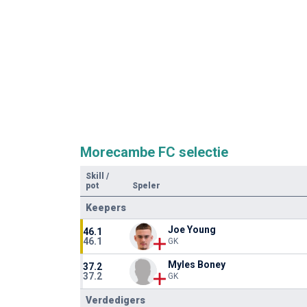
Morecambe FC selectie
Skill
/
pot
Speler
Keepers
Joe Young
46.1
46.1
GK
Myles Boney
37.2
37.2
GK
Verdedigers