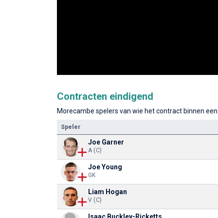
Contracten eindigend
Morecambe spelers van wie het contract binnen een j
Speler
Joe Garner
A (C)
Joe Young
GK
Liam Hogan
V (C)
Isaac Buckley-Ricketts