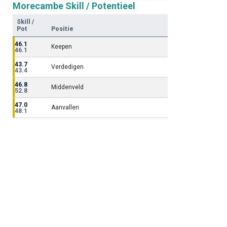
Morecambe Skill / Potentieel
Skill /
Pot
Positie
46.1
Keepen
46.1
43.7
Verdedigen
43.4
46.8
Middenveld
52.8
47.0
Aanvallen
48.1