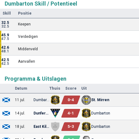
Dumbarton Skill / Potentieel
Skill
Positie
32.5
Keepen
32.5
45.9
Verdedigen
47.5
42.6
Middenveld
48.1
42.5
Aanvallen
42.5
Programma & Uitslagen
Datum
Thuis
Score
Uit
0
-
4
11 jul.
Dumbarton
St. Mirren
4
-
1
14 jul.
Dunfermline
Dumbarton
5
-
3
18 jul.
East Kilbride
Dumbarton