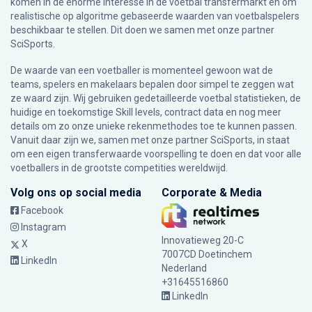
komen in de enorme interesse in de voetbal transfermarkt en om
realistische op algoritme gebaseerde waarden van voetbalspelers
beschikbaar te stellen. Dit doen we samen met onze partner
SciSports
.
De waarde van een voetballer is momenteel gewoon wat de
teams, spelers en makelaars bepalen door simpel te zeggen wat
ze waard zijn. Wij gebruiken gedetailleerde voetbal statistieken, de
huidige en toekomstige Skill levels, contract data en nog meer
details om zo onze unieke rekenmethodes toe te kunnen passen.
Vanuit daar zijn we, samen met onze partner SciSports, in staat
om een eigen transferwaarde voorspelling te doen en dat voor alle
voetballers in de grootste competities wereldwijd.
Volg ons op social media
Corporate & Media
Facebook
Instagram
Innovatieweg 20-C
X
7007CD Doetinchem
LinkedIn
Nederland
+31645516860
LinkedIn