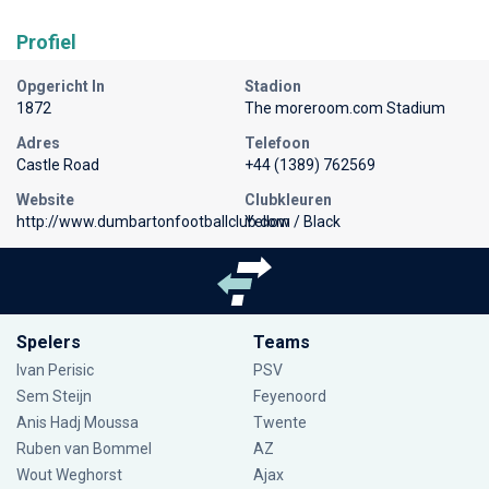
Profiel
Opgericht In
Stadion
1872
The moreroom.com Stadium
Adres
Telefoon
Castle Road
+44 (1389) 762569
Website
Clubkleuren
http://www.dumbartonfootballclub.com
Yellow / Black
Spelers
Teams
Ivan Perisic
PSV
Sem Steijn
Feyenoord
Anis Hadj Moussa
Twente
Ruben van Bommel
AZ
Wout Weghorst
Ajax