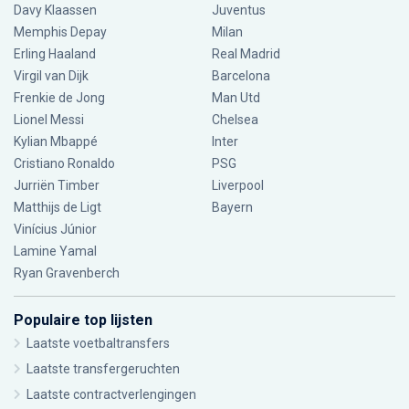
Davy Klaassen
Juventus
Memphis Depay
Milan
Erling Haaland
Real Madrid
Virgil van Dijk
Barcelona
Frenkie de Jong
Man Utd
Lionel Messi
Chelsea
Kylian Mbappé
Inter
Cristiano Ronaldo
PSG
Jurriën Timber
Liverpool
Matthijs de Ligt
Bayern
Vinícius Júnior
Lamine Yamal
Ryan Gravenberch
Populaire top lijsten
Laatste voetbaltransfers
Laatste transfergeruchten
Laatste contractverlengingen