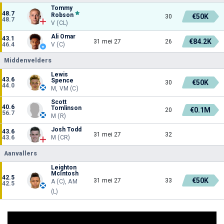
Tommy
48.7
Robson
€50K
30
48.7
V (CL)
Ali Omar
43.1
€84.2K
31 mei 27
26
46.4
V (C)
Middenvelders
Lewis
43.6
Spence
€50K
30
44.0
M, VM (C)
Scott
40.6
Tomlinson
€0.1M
20
56.7
M (R)
Josh Todd
43.6
31 mei 27
32
43.6
M (CR)
Aanvallers
Leighton
McIntosh
42.5
€50K
31 mei 27
33
A (C), AM
42.5
(L)