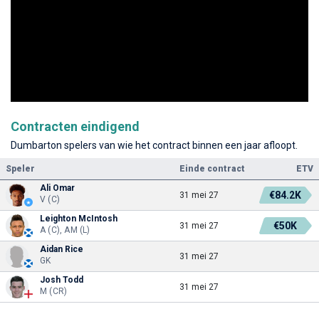
Contracten eindigend
Dumbarton spelers van wie het contract binnen een jaar afloopt.
Speler
Einde contract
ETV
Ali Omar
€84.2K
31 mei 27
V (C)
Leighton McIntosh
€50K
31 mei 27
A (C), AM (L)
Aidan Rice
31 mei 27
GK
Josh Todd
31 mei 27
M (CR)