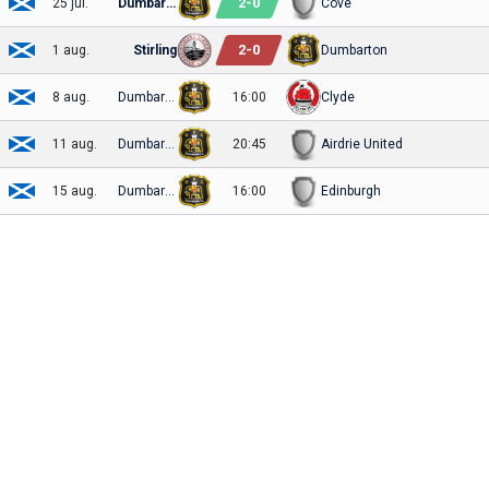
2
-
0
25 jul.
Dumbarton
Cove
2
-
0
1 aug.
Stirling
Dumbarton
8 aug.
Dumbarton
16:00
Clyde
11 aug.
Dumbarton
20:45
Airdrie United
15 aug.
Dumbarton
16:00
Edinburgh