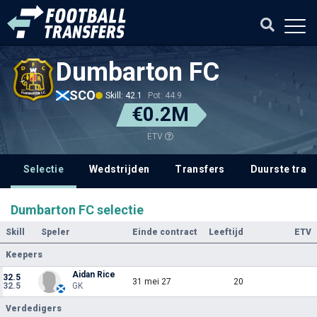
Dumbarton FC
SCO
Skill: 42.1
Pot: 44.9
€0.2M
ETV
Selectie
Wedstrijden
Transfers
Duurste tran
Dumbarton FC selectie
Skill
Speler
Einde contract
Leeftijd
ETV
Keepers
Aidan Rice
32.5
31 mei 27
20
32.5
GK
Verdedigers