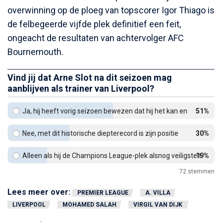
overwinning op de ploeg van topscorer Igor Thiago is
de felbegeerde vijfde plek definitief een feit,
ongeacht de resultaten van achtervolger AFC
Bournemouth.
Vind jij dat Arne Slot na dit seizoen mag
aanblijven als trainer van Liverpool?
Ja, hij heeft vorig seizoen bewezen dat hij het kan en
51%
verdient meer tijd.
Nee, met dit historische diepterecord is zijn positie
30%
onhoudbaar.
Alleen als hij de Champions League-plek alsnog veiligstelt.
19%
72
stemmen
Lees meer over:
PREMIER LEAGUE
A. VILLA
LIVERPOOL
MOHAMED SALAH
VIRGIL VAN DIJK