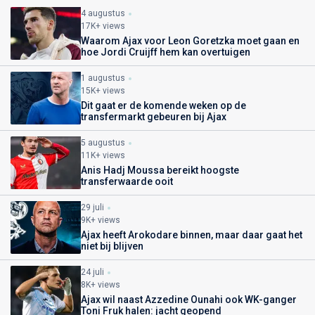
4 augustus
17K+ views
Waarom Ajax voor Leon Goretzka moet gaan en
hoe Jordi Cruijff hem kan overtuigen
1 augustus
15K+ views
Dit gaat er de komende weken op de
transfermarkt gebeuren bij Ajax
5 augustus
11K+ views
Anis Hadj Moussa bereikt hoogste
transferwaarde ooit
29 juli
9K+ views
Ajax heeft Arokodare binnen, maar daar gaat het
niet bij blijven
24 juli
8K+ views
Ajax wil naast Azzedine Ounahi ook WK-ganger
Toni Fruk halen: jacht geopend