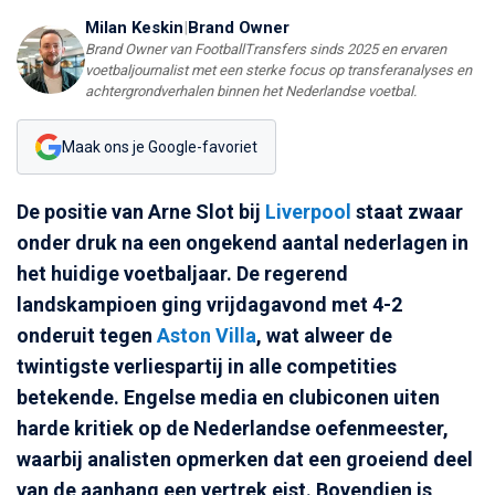
Milan Keskin
|
Brand Owner
Brand Owner van FootballTransfers sinds 2025 en ervaren
voetbaljournalist met een sterke focus op transferanalyses en
achtergrondverhalen binnen het Nederlandse voetbal.
Maak ons je Google-favoriet
De positie van Arne Slot bij
Liverpool
staat zwaar
onder druk na een ongekend aantal nederlagen in
het huidige voetbaljaar. De regerend
landskampioen ging vrijdagavond met 4-2
onderuit tegen
Aston Villa
, wat alweer de
twintigste verliespartij in alle competities
betekende. Engelse media en clubiconen uiten
harde kritiek op de Nederlandse oefenmeester,
waarbij analisten opmerken dat een groeiend deel
van de aanhang een vertrek eist. Bovendien is