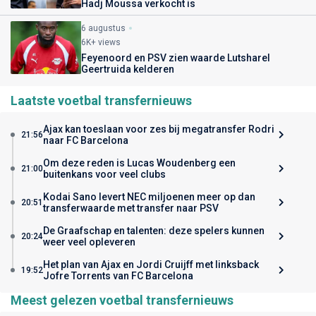
Hadj Moussa verkocht is
6 augustus
6K+ views
Feyenoord en PSV zien waarde Lutsharel
Geertruida kelderen
Laatste voetbal transfernieuws
Ajax kan toeslaan voor zes bij megatransfer Rodri
21:56
naar FC Barcelona
Om deze reden is Lucas Woudenberg een
21:00
buitenkans voor veel clubs
Kodai Sano levert NEC miljoenen meer op dan
20:51
transferwaarde met transfer naar PSV
De Graafschap en talenten: deze spelers kunnen
20:24
weer veel opleveren
Het plan van Ajax en Jordi Cruijff met linksback
19:52
Jofre Torrents van FC Barcelona
Meest gelezen voetbal transfernieuws