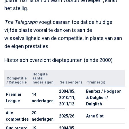
juiste man is om dit team vooruit te helpen", klinkt
het stellig.
The Telegraph
voegt daaraan toe dat de huidige
vijfde plaats vooral te danken is aan de
wisselvalligheid van de competitie, in plaats van aan
de eigen prestaties.
Historisch overzicht dieptepunten (sinds 2000)
Hoogste
Competitie
aantal
/ Categorie
nederlagen
Seizoen(en)
Trainer(s)
2004/05,
Benítez / Hodgson
Premier
14
2010/11,
& Dalglish /
League
nederlagen
2011/12
Dalglish
Alle
20
2025/26
Arne Slot
competities
nederlagen
Oud record
19
2004/05,