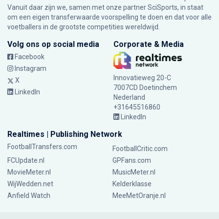
Vanuit daar zijn we, samen met onze partner SciSports, in staat
om een eigen transferwaarde voorspelling te doen en dat voor alle
voetballers in de grootste competities wereldwijd.
Volg ons op social media
Corporate & Media
Facebook
Instagram
Innovatieweg 20-C
X
7007CD Doetinchem
LinkedIn
Nederland
+31645516860
LinkedIn
Realtimes | Publishing Network
FootballTransfers.com
FootballCritic.com
FCUpdate.nl
GPFans.com
MovieMeter.nl
MusicMeter.nl
WijWedden.net
Kelderklasse
Anfield Watch
MeeMetOranje.nl