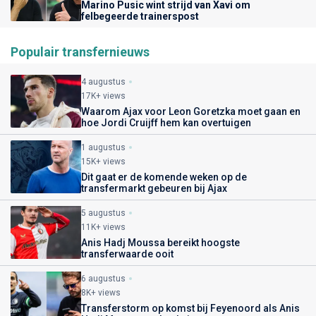
Marino Pusic wint strijd van Xavi om
felbegeerde trainerspost
Populair transfernieuws
4 augustus
17K+ views
Waarom Ajax voor Leon Goretzka moet gaan en
hoe Jordi Cruijff hem kan overtuigen
1 augustus
15K+ views
Dit gaat er de komende weken op de
transfermarkt gebeuren bij Ajax
5 augustus
11K+ views
Anis Hadj Moussa bereikt hoogste
transferwaarde ooit
6 augustus
8K+ views
Transferstorm op komst bij Feyenoord als Anis