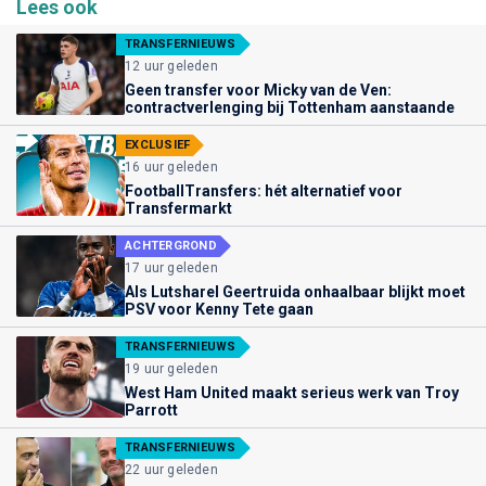
Lees ook
TRANSFERNIEUWS
12 uur geleden
Geen transfer voor Micky van de Ven:
contractverlenging bij Tottenham aanstaande
EXCLUSIEF
16 uur geleden
FootballTransfers: hét alternatief voor
Transfermarkt
ACHTERGROND
17 uur geleden
Als Lutsharel Geertruida onhaalbaar blijkt moet
PSV voor Kenny Tete gaan
TRANSFERNIEUWS
19 uur geleden
West Ham United maakt serieus werk van Troy
Parrott
TRANSFERNIEUWS
22 uur geleden