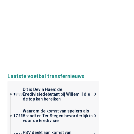
Laatste voetbal transfernieuws
Dit is Devin Haen: de
Eredivisiedebutant bij Willem II die
18:33
de top kan bereiken
Waarom de komst van spelers als
Brandt en Ter Stegen bevorderlijk is
17:55
voor de Eredivisie
PSV denkt aan komst van