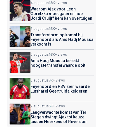
4 augustus
18K+ views
Waarom Ajax voor Leon
Goretzka moet gaan en hoe
Jordi Cruijff hem kan overtuigen
6 augustus
13K+ views
Transferstorm op komst bij
Feyenoord als Anis Hadj Moussa
verkocht is
5 augustus
13K+ views
Anis Hadj Moussa bereikt
hoogste transferwaarde ooit
6 augustus
7K+ views
Feyenoord en PSV zien waarde
Lutsharel Geertruida kelderen
2 augustus
5K+ views
Langverwachte komst van Ter
Stegen dwingt Ajax tot keuze
tussen Heerkens of Reverson