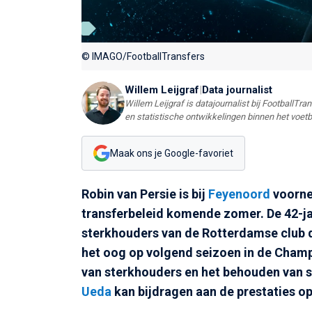
© IMAGO/FootballTransfers
Willem Leijgraf
|
Data journalist
Willem Leijgraf is datajournalist bij FootballTr
en statistische ontwikkelingen binnen het voetb
Maak ons je Google-favoriet
Robin van Persie is bij
Feyenoord
voornem
transferbeleid komende zomer. De 42-ja
sterkhouders van de Rotterdamse club d
het oog op volgend seizoen in de Champ
van sterkhouders en het behouden van s
Ueda
kan bijdragen aan de prestaties op