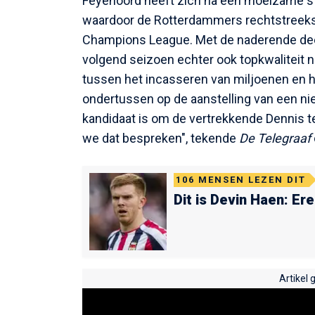
Feyenoord heeft zich na een moeizame stri
waardoor de Rotterdammers rechtstreeks 
Champions League. Met de naderende de
volgend seizoen echter ook topkwaliteit nod
tussen het incasseren van miljoenen en h
ondertussen op de aanstelling van een ni
kandidaat is om de vertrekkende Dennis te 
we dat bespreken", tekende
De Telegraaf
106
MENSEN LEZEN DIT
Dit is Devin Haen: Ere
Artikel 