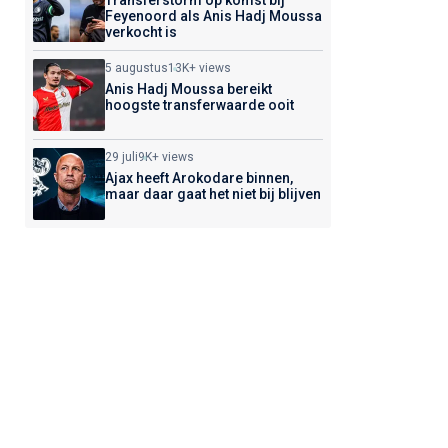
Transferstorm op komst bij
Feyenoord als Anis Hadj Moussa
verkocht is
5 augustus
13K+ views
Anis Hadj Moussa bereikt
hoogste transferwaarde ooit
29 juli
9K+ views
Ajax heeft Arokodare binnen,
maar daar gaat het niet bij blijven