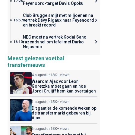
17:26
Feyenoord-target Davis Opoku
Club Brugge smijt met miljoenen na
vertrek Dévy Rigaux naar Feyenoord
16:57
en breekt record
NEC moet na vertrek Kodai Sano
razendsnel om tafel met Darko
16:10
Nejasmic
Meest gelezen voetbal
transfernieuws
4 augustus
18K+ views
Waarom Ajax voor Leon
Goretzka moet gaan en hoe
Jordi Cruijff hem kan overtuigen
1 augustus
15K+ views
Dit gaat er de komende weken op
de transfermarkt gebeuren bij
Ajax
6 augustus
13K+ views