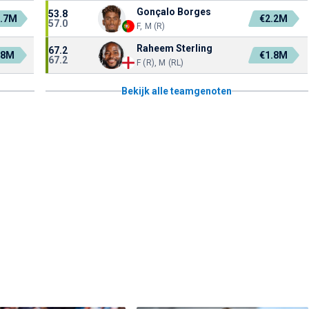
Gonçalo Borges
53.8
0.7M
€2.2M
57.0
F, M (R)
Raheem Sterling
67.2
.8M
€1.8M
67.2
F (R), M (RL)
Bekijk alle teamgenoten