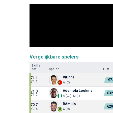
Vergelijkbare spelers
Skill
/
pot
Speler
ETV
Vitinha
71.1
€7
74.1
A (C)
Ademola Lookman
71.0
€3
71.2
A (CL), M (L)
Rômulo
70.7
€2
75.2
A (C)