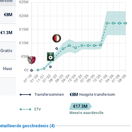
sfersom
€8M
€1.3M
Gratis
Huur
€8M
Transfersommen
Hoogste transfersom
€17.3M
ETV
Meeste waardevolle
etailleerde geschiedenis (4)