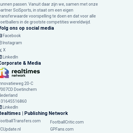
kunnen passen. Vanuit daar zijn we, samen met onze
partner SciSports, in staat om een eigen
transferwaarde voorspelling te doen en dat voor alle
voetballers in de grootste competities wereldwijd.
Volg ons op social media
Facebook
Instagram
X
LinkedIn
Corporate & Media
Innovatieweg 20-C
7007CD Doetinchem
Nederland
+31645516860
LinkedIn
Realtimes | Publishing Network
FootballTransfers.com
FootballCritic.com
FCUpdate.nl
GPFans.com