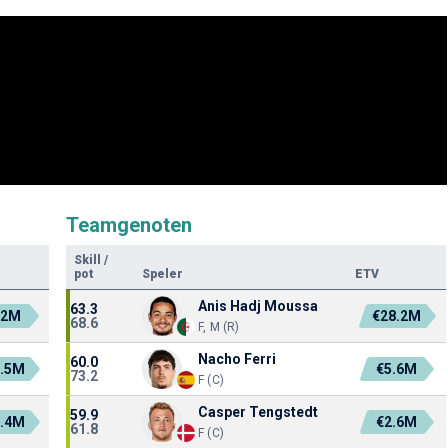
Teamgenoten
Skill
/
pot
Speler
ETV
Anis Hadj Moussa
63.3
.2M
€28.2M
68.6
F, M (R)
Nacho Ferri
60.0
2.5M
€5.6M
73.2
F (C)
Casper Tengstedt
59.9
9.4M
€2.6M
61.8
F (C)