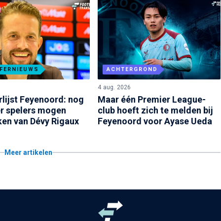
FERNIEUWS
ACHTERGROND
6
4 aug. 2026
rlijst Feyenoord: nog
Maar één Premier League-
er spelers mogen
club hoeft zich te melden bij
ken van Dévy Rigaux
Feyenoord voor Ayase Ueda
Meer artikelen