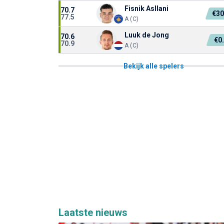
Fisnik Asllani
70.7
€3
77.5
A (C)
Luuk de Jong
70.6
€0
70.9
A (C)
Bekijk alle spelers
Laatste nieuws