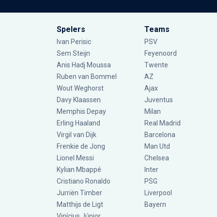
Spelers
Teams
Ivan Perisic
PSV
Sem Steijn
Feyenoord
Anis Hadj Moussa
Twente
Ruben van Bommel
AZ
Wout Weghorst
Ajax
Davy Klaassen
Juventus
Memphis Depay
Milan
Erling Haaland
Real Madrid
Virgil van Dijk
Barcelona
Frenkie de Jong
Man Utd
Lionel Messi
Chelsea
Kylian Mbappé
Inter
Cristiano Ronaldo
PSG
Jurriën Timber
Liverpool
Matthijs de Ligt
Bayern
Vinícius Júnior