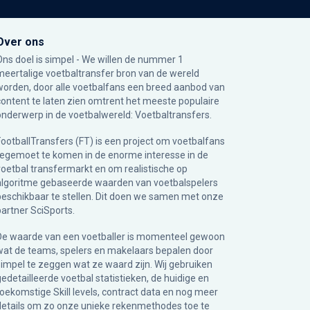
Over ons
Ons doel is simpel - We willen de nummer 1
meertalige voetbaltransfer bron van de wereld
worden, door alle voetbalfans een breed aanbod van
content te laten zien omtrent het meeste populaire
onderwerp in de voetbalwereld: Voetbaltransfers.
FootballTransfers (FT) is een project om voetbalfans
tegemoet te komen in de enorme interesse in de
voetbal transfermarkt en om realistische op
algoritme gebaseerde waarden van voetbalspelers
beschikbaar te stellen. Dit doen we samen met onze
partner
SciSports
.
De waarde van een voetballer is momenteel gewoon
wat de teams, spelers en makelaars bepalen door
simpel te zeggen wat ze waard zijn. Wij gebruiken
gedetailleerde voetbal statistieken, de huidige en
toekomstige Skill levels, contract data en nog meer
details om zo onze unieke rekenmethodes toe te