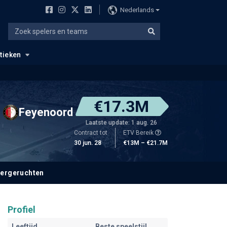
Nederlands
stieken
€17.3M
Feyenoord
Laatste update: 1 aug. 26
Contract tot
ETV Bereik
30 jun. 28
€13M – €21.7M
fergeruchten
Profiel
Leeftijd
Beste speelstijl