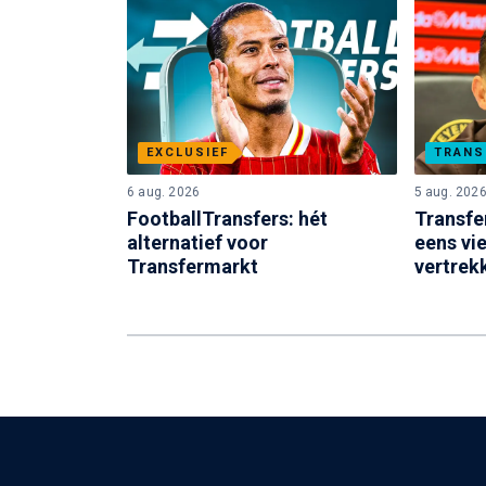
EXCLUSIEF
TRANS
6 aug. 2026
5 aug. 202
FootballTransfers: hét
Transfe
alternatief voor
eens vi
Transfermarkt
vertrek