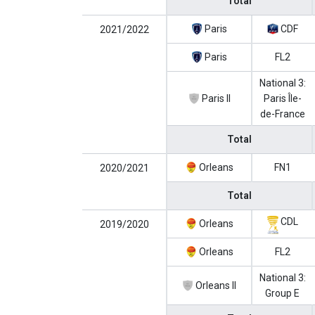
Total
Paris
CDF
2021/2022
Paris
FL2
National 3:
Paris II
Paris Île-
de-France
Total
Orleans
FN1
2020/2021
Total
CDL
Orleans
2019/2020
Orleans
FL2
National 3:
Orleans II
Group E