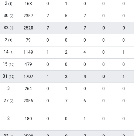
2
163
0
1
0
0
0
(1)
30
2357
7
5
7
0
0
(2)
32
2520
7
6
7
0
0
(3)
2
79
0
0
0
0
0
(1)
14
1149
1
2
4
0
1
(1)
15
479
0
0
0
0
0
(10)
31
1707
1
2
4
0
1
(12)
3
264
0
1
0
0
0
27
2056
0
7
6
0
0
(2)
2
180
0
0
1
0
0