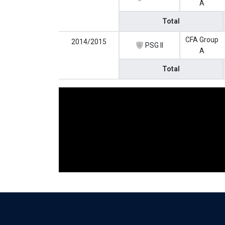
A
Total
CFA Group
2014/2015
PSG II
A
Total