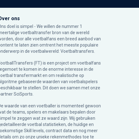
Over ons
Ons doel is simpel - We willen de nummer 1
meertalige voetbaltransfer bron van de wereld
worden, door alle voetbalfans een breed aanbod van
content te laten zien omtrent het meeste populaire
onderwerp in de voetbalwereld: Voetbaltransfers.
FootballTransfers (FT) is een project om voetbalfans
tegemoet te komen in de enorme interesse in de
voetbal transfermarkt en om realistische op
algoritme gebaseerde waarden van voetbalspelers
beschikbaar te stellen. Dit doen we samen met onze
partner
SciSports
.
De waarde van een voetballer is momenteel gewoon
wat de teams, spelers en makelaars bepalen door
simpel te zeggen wat ze waard zijn. Wij gebruiken
gedetailleerde voetbal statistieken, de huidige en
toekomstige Skill levels, contract data en nog meer
details om zo onze unieke rekenmethodes toe te