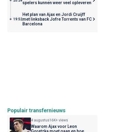
20:24
spelers kunnen weer veel opleveren
Het plan van Ajax en Jordi Cruijff
met linksback Jofre Torrents van FC
19:52
Barcelona
Populair transfernieuws
4 augustus
16K+ views
Waarom Ajax voor Leon
Goretzka moet gaan en hoe