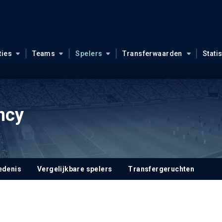
ties
Teams
Spelers
Transferwaarden
Stati
ncy
edenis
Vergelijkbare spelers
Transfergeruchten