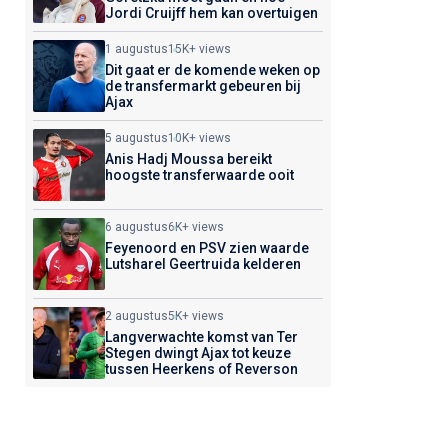
Jordi Cruijff hem kan overtuigen
1 augustus
15K+ views
Dit gaat er de komende weken op
de transfermarkt gebeuren bij
Ajax
5 augustus
10K+ views
Anis Hadj Moussa bereikt
hoogste transferwaarde ooit
6 augustus
6K+ views
Feyenoord en PSV zien waarde
Lutsharel Geertruida kelderen
2 augustus
5K+ views
Langverwachte komst van Ter
Stegen dwingt Ajax tot keuze
tussen Heerkens of Reverson