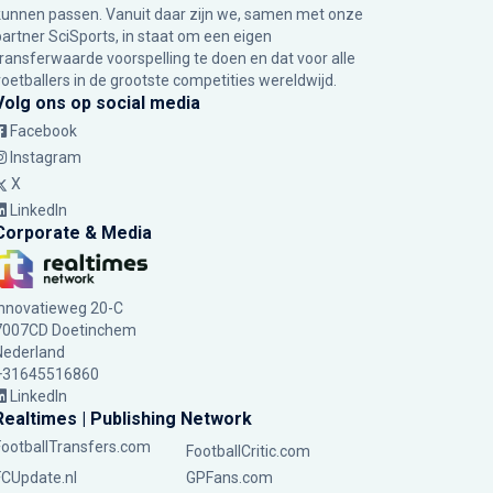
kunnen passen. Vanuit daar zijn we, samen met onze
partner SciSports, in staat om een eigen
transferwaarde voorspelling te doen en dat voor alle
voetballers in de grootste competities wereldwijd.
Volg ons op social media
Facebook
Instagram
X
LinkedIn
Corporate & Media
Innovatieweg 20-C
7007CD Doetinchem
Nederland
+31645516860
LinkedIn
Realtimes | Publishing Network
FootballTransfers.com
FootballCritic.com
FCUpdate.nl
GPFans.com