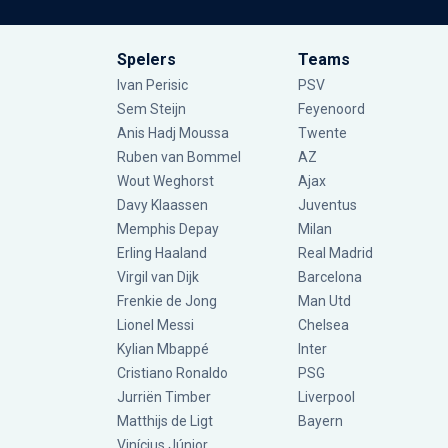
Spelers
Teams
Ivan Perisic
PSV
Sem Steijn
Feyenoord
Anis Hadj Moussa
Twente
Ruben van Bommel
AZ
Wout Weghorst
Ajax
Davy Klaassen
Juventus
Memphis Depay
Milan
Erling Haaland
Real Madrid
Virgil van Dijk
Barcelona
Frenkie de Jong
Man Utd
Lionel Messi
Chelsea
Kylian Mbappé
Inter
Cristiano Ronaldo
PSG
Jurriën Timber
Liverpool
Matthijs de Ligt
Bayern
Vinícius Júnior