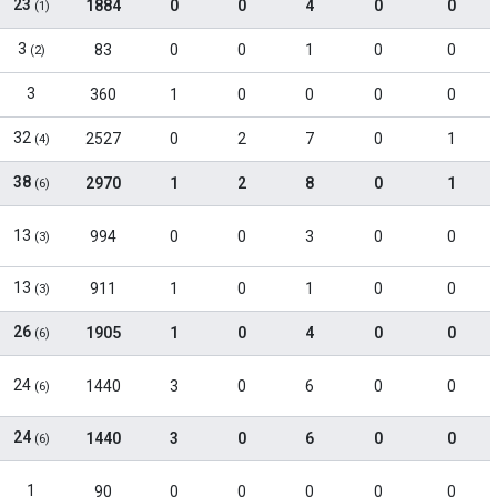
23
1884
0
0
4
0
0
(1)
3
83
0
0
1
0
0
(2)
3
360
1
0
0
0
0
32
2527
0
2
7
0
1
(4)
38
2970
1
2
8
0
1
(6)
13
994
0
0
3
0
0
(3)
13
911
1
0
1
0
0
(3)
26
1905
1
0
4
0
0
(6)
24
1440
3
0
6
0
0
(6)
24
1440
3
0
6
0
0
(6)
1
90
0
0
0
0
0