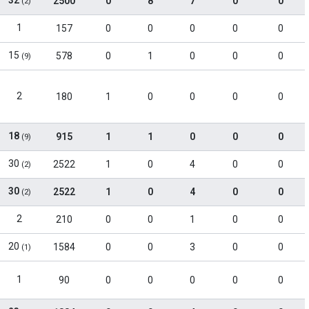
32
2500
0
8
7
0
0
(2)
1
157
0
0
0
0
0
15
578
0
1
0
0
0
(9)
2
180
1
0
0
0
0
18
915
1
1
0
0
0
(9)
30
2522
1
0
4
0
0
(2)
30
2522
1
0
4
0
0
(2)
2
210
0
0
1
0
0
20
1584
0
0
3
0
0
(1)
1
90
0
0
0
0
0