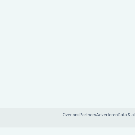
Over ons
Partners
Adverteren
Data & a