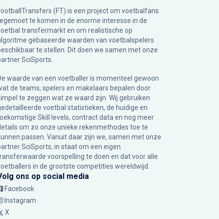
FootballTransfers (FT) is een project om voetbalfans
tegemoet te komen in de enorme interesse in de
voetbal transfermarkt en om realistische op
algoritme gebaseerde waarden van voetbalspelers
beschikbaar te stellen. Dit doen we samen met onze
partner
SciSports
.
De waarde van een voetballer is momenteel gewoon
wat de teams, spelers en makelaars bepalen door
simpel te zeggen wat ze waard zijn. Wij gebruiken
gedetailleerde voetbal statistieken, de huidige en
toekomstige Skill levels, contract data en nog meer
details om zo onze unieke rekenmethodes toe te
kunnen passen. Vanuit daar zijn we, samen met onze
partner SciSports, in staat om een eigen
transferwaarde voorspelling te doen en dat voor alle
voetballers in de grootste competities wereldwijd.
Volg ons op social media
Facebook
Instagram
X