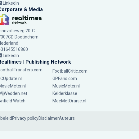
LinkedIn
Corporate & Media
Innovatieweg 20-C
7007CD Doetinchem
Nederland
+31645516860
LinkedIn
Realtimes | Publishing Network
FootballTransfers.com
FootballCritic.com
FCUpdate.nl
GPFans.com
MovieMeter.nl
MusicMeter.nl
WijWedden.net
Kelderklasse
Anfield Watch
MeeMetOranje.nl
ebeleid
Privacy policy
Disclaimer
Auteurs