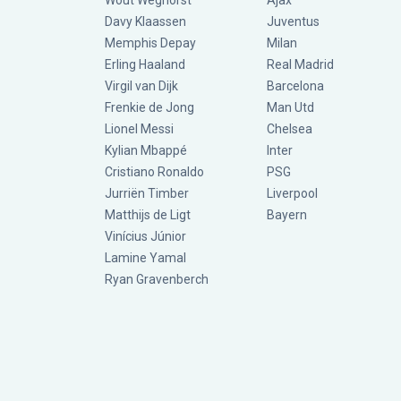
Wout Weghorst
Ajax
Davy Klaassen
Juventus
Memphis Depay
Milan
Erling Haaland
Real Madrid
Virgil van Dijk
Barcelona
Frenkie de Jong
Man Utd
Lionel Messi
Chelsea
Kylian Mbappé
Inter
Cristiano Ronaldo
PSG
Jurriën Timber
Liverpool
Matthijs de Ligt
Bayern
Vinícius Júnior
Lamine Yamal
Ryan Gravenberch