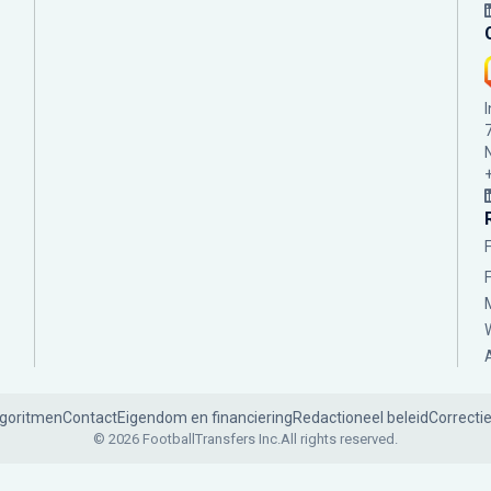
lgoritmen
Contact
Eigendom en financiering
Redactioneel beleid
Correcti
© 2026 FootballTransfers Inc.
All rights reserved.