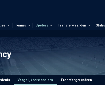
ties
Teams
Spelers
Transferwaarden
Stati
ncy
edenis
Vergelijkbare spelers
Transfergeruchten