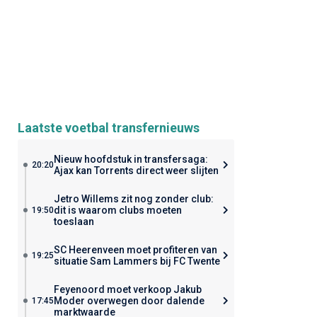
Laatste voetbal transfernieuws
Nieuw hoofdstuk in transfersaga:
20:20
Ajax kan Torrents direct weer slijten
Jetro Willems zit nog zonder club:
dit is waarom clubs moeten
19:50
toeslaan
SC Heerenveen moet profiteren van
19:25
situatie Sam Lammers bij FC Twente
Feyenoord moet verkoop Jakub
Moder overwegen door dalende
17:45
marktwaarde