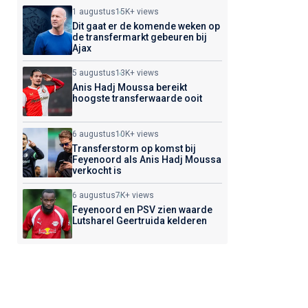
1 augustus
15K+ views
Dit gaat er de komende weken op
de transfermarkt gebeuren bij
Ajax
5 augustus
13K+ views
Anis Hadj Moussa bereikt
hoogste transferwaarde ooit
6 augustus
10K+ views
Transferstorm op komst bij
Feyenoord als Anis Hadj Moussa
verkocht is
6 augustus
7K+ views
Feyenoord en PSV zien waarde
Lutsharel Geertruida kelderen