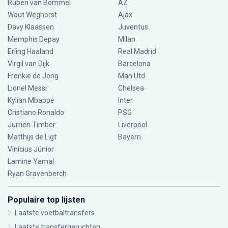
Ruben van Bommel
AZ
Wout Weghorst
Ajax
Davy Klaassen
Juventus
Memphis Depay
Milan
Erling Haaland
Real Madrid
Virgil van Dijk
Barcelona
Frenkie de Jong
Man Utd
Lionel Messi
Chelsea
Kylian Mbappé
Inter
Cristiano Ronaldo
PSG
Jurriën Timber
Liverpool
Matthijs de Ligt
Bayern
Vinícius Júnior
Lamine Yamal
Ryan Gravenberch
Populaire top lijsten
Laatste voetbaltransfers
Laatste transfergeruchten