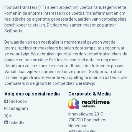
FootballTransfers (FT) is een project om voetbalfans tegemoet te
komen in de enorme interesse in de voetbal transfermarkt en om
realistische op algoritme gebaseerde waarden van voetbalspelers
beschikbaar te stellen. Dit doen we samen met onze partner
SciSports
.
De waarde van een voetballer is momenteel gewoon wat de
teams, spelers en makelaars bepalen door simpel te zeggen wat
ze waard zijn. Wij gebruiken gedetailleerde voetbal statistieken, de
huidige en toekomstige Skill levels, contract data en nog meer
details om zo onze unieke rekenmethodes toe te kunnen passen.
Vanuit daar zijn we, samen met onze partner SciSports, in staat
om een eigen transferwaarde voorspelling te doen en dat voor alle
voetballers in de grootste competities wereldwijd.
Volg ons op social media
Corporate & Media
Facebook
Instagram
Innovatieweg 20-C
X
7007CD Doetinchem
LinkedIn
Nederland
+31645516860