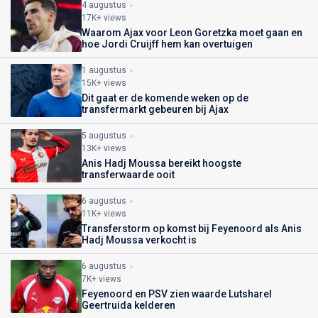
4 augustus
17K+ views
Waarom Ajax voor Leon Goretzka moet gaan en
hoe Jordi Cruijff hem kan overtuigen
1 augustus
15K+ views
Dit gaat er de komende weken op de
transfermarkt gebeuren bij Ajax
5 augustus
13K+ views
Anis Hadj Moussa bereikt hoogste
transferwaarde ooit
6 augustus
11K+ views
Transferstorm op komst bij Feyenoord als Anis
Hadj Moussa verkocht is
6 augustus
7K+ views
Feyenoord en PSV zien waarde Lutsharel
Geertruida kelderen