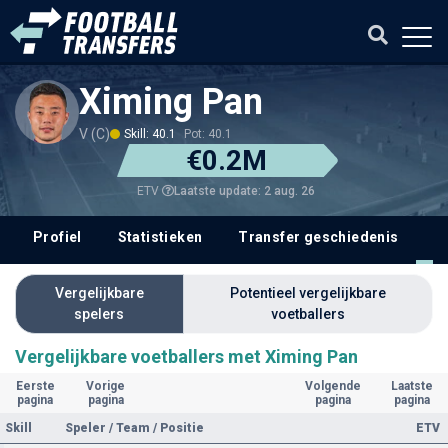
Ximing Pan
V (C)
Skill: 40.1
Pot: 40.1
€0.2M
Laatste update: 2 aug. 26
ETV
Profiel
Statistieken
Transfer geschiedenis
V
Vergelijkbare
Potentieel vergelijkbare
spelers
voetballers
Vergelijkbare voetballers met Ximing Pan
Eerste
Vorige
Volgende
Laatste
pagina
pagina
pagina
pagina
Skill
Speler / Team / Positie
ETV