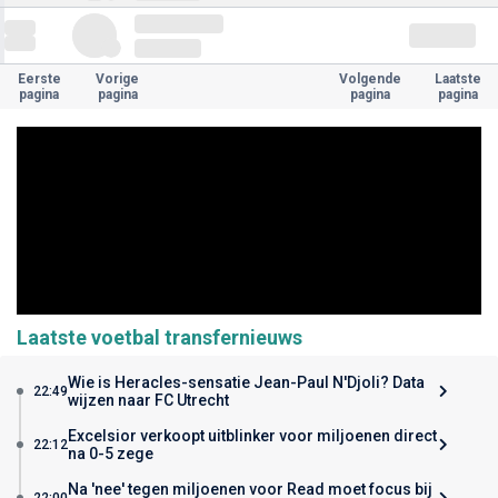
Eerste
Vorige
Volgende
Laatste
pagina
pagina
pagina
pagina
Laatste voetbal transfernieuws
Wie is Heracles-sensatie Jean-Paul N'Djoli? Data
22:49
wijzen naar FC Utrecht
Excelsior verkoopt uitblinker voor miljoenen direct
22:12
na 0-5 zege
Na 'nee' tegen miljoenen voor Read moet focus bij
22:00