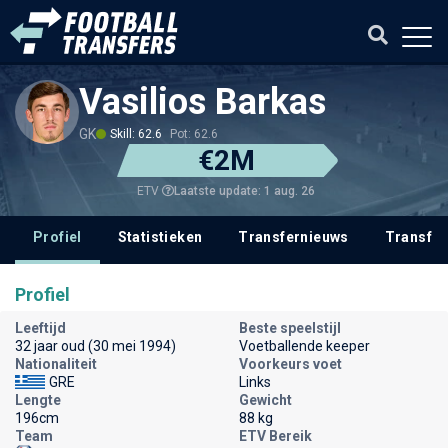
Vasilios Barkas
GK
Skill: 62.6
Pot: 62.6
€2M
Laatste update: 1 aug. 26
ETV
Profiel
Statistieken
Transfernieuws
Transfer
Profiel
Leeftijd
Beste speelstijl
32 jaar oud (30 mei 1994)
Voetballende keeper
Nationaliteit
Voorkeurs voet
GRE
Links
Lengte
Gewicht
196cm
88 kg
Team
ETV Bereik