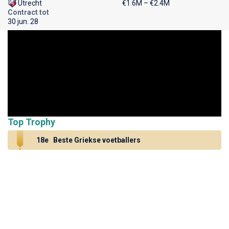
Utrecht
€1.6M – €2.4M
Contract tot
30 jun. 28
Top Trophy
18e
Beste Griekse voetballers