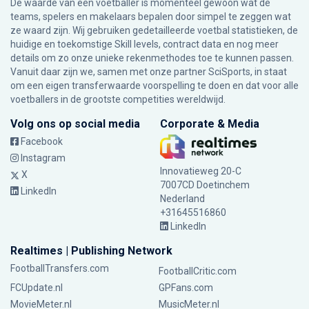
De waarde van een voetballer is momenteel gewoon wat de
teams, spelers en makelaars bepalen door simpel te zeggen wat
ze waard zijn. Wij gebruiken gedetailleerde voetbal statistieken, de
huidige en toekomstige Skill levels, contract data en nog meer
details om zo onze unieke rekenmethodes toe te kunnen passen.
Vanuit daar zijn we, samen met onze partner SciSports, in staat
om een eigen transferwaarde voorspelling te doen en dat voor alle
voetballers in de grootste competities wereldwijd.
Volg ons op social media
Corporate & Media
Facebook
Instagram
Innovatieweg 20-C
X
7007CD Doetinchem
LinkedIn
Nederland
+31645516860
LinkedIn
Realtimes | Publishing Network
FootballTransfers.com
FootballCritic.com
FCUpdate.nl
GPFans.com
MovieMeter.nl
MusicMeter.nl