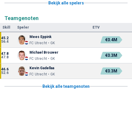
Bekijk alle spelers
Teamgenoten
Skill
Speler
ETV
Mees Eppink
45.2
€0.4M
56.4
FC Utrecht • GK
Michael Brouwer
47.8
€0.3M
47.8
FC Utrecht • GK
Kevin Gadellaa
46.6
€0.3M
52.6
FC Utrecht • GK
Bekijk alle teamgenoten