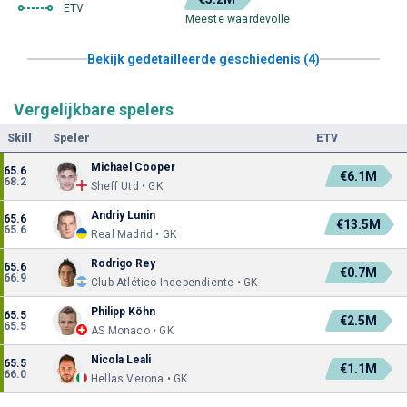
ETV
Meeste waardevolle
Bekijk gedetailleerde geschiedenis (4)
Vergelijkbare spelers
Skill
Speler
ETV
Michael Cooper
65.6
€6.1M
68.2
Sheff Utd • GK
Andriy Lunin
65.6
€13.5M
65.6
Real Madrid • GK
Rodrigo Rey
65.6
€0.7M
66.9
Club Atlético Independiente • GK
Philipp Köhn
65.5
€2.5M
65.5
AS Monaco • GK
Nicola Leali
65.5
€1.1M
66.0
Hellas Verona • GK