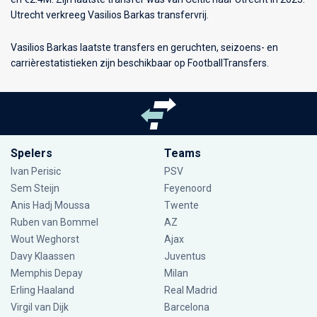
Utrecht verkreeg Vasilios Barkas transfervrij.
Vasilios Barkas laatste transfers en geruchten, seizoens- en
carrièrestatistieken zijn beschikbaar op FootballTransfers.
Spelers
Teams
Ivan Perisic
PSV
Sem Steijn
Feyenoord
Anis Hadj Moussa
Twente
Ruben van Bommel
AZ
Wout Weghorst
Ajax
Davy Klaassen
Juventus
Memphis Depay
Milan
Erling Haaland
Real Madrid
Virgil van Dijk
Barcelona