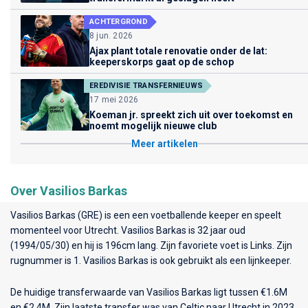
ACHTERGROND
8 jun. 2026
Ajax plant totale renovatie onder de lat:
keeperskorps gaat op de schop
EREDIVISIE TRANSFERNIEUWS
17 mei 2026
Koeman jr. spreekt zich uit over toekomst en
noemt mogelijk nieuwe club
Meer artikelen
Over Vasilios Barkas
Vasilios Barkas (GRE) is een een voetballende keeper en speelt
momenteel voor
Utrecht
. Vasilios Barkas is 32 jaar oud
(1994/05/30) en hij is 196cm lang. Zijn favoriete voet is Links. Zijn
rugnummer is 1. Vasilios Barkas is ook gebruikt als een lijnkeeper.
De huidige transferwaarde van Vasilios Barkas ligt tussen €1.6M
en €2.4M. Zijn laatste transfer was van Celtic naar Utrecht in 2023.