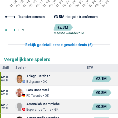
€3.5M
Transfersommen
Hoogste transfersom
€2.3M
ETV
Meeste waardevolle
Bekijk gedetailleerde geschiedenis (6)
Vergelijkbare spelers
Skill
Speler
ETV
Thiago Cardozo
62.8
€2.1M
64.9
Belgrano • GK
Lars Unnerstall
62.8
€0.8M
62.8
FC Twente • GK
Amanallah Memmiche
62.7
€0.8M
72.9
Esperance Tunis • GK
Timon Wellenreuther