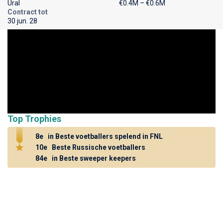
Ural
€0.4M – €0.6M
Contract tot
30 jun. 28
Top Trophies
8e
in Beste voetballers spelend in FNL
10e
Beste Russische voetballers
84e
in Beste sweeper keepers