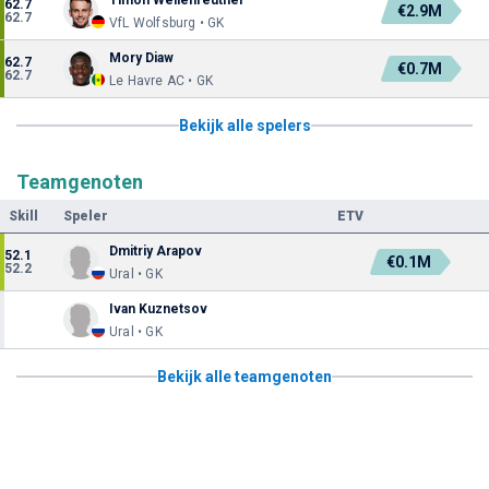
62.7
€2.9M
62.7
VfL Wolfsburg • GK
Mory Diaw
62.7
€0.7M
62.7
Le Havre AC • GK
Bekijk alle spelers
Teamgenoten
Skill
Speler
ETV
Dmitriy Arapov
52.1
€0.1M
52.2
Ural • GK
Ivan Kuznetsov
Ural • GK
Bekijk alle teamgenoten