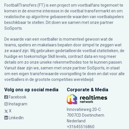
FootballTransfers (FT) is een project om voetbalfans tegemoet te
komen in de enorme interesse in de voetbal transfermarkt en om
realistische op algoritme gebaseerde waarden van voetbalspelers
beschikbaar te stellen. Dit doen we samen met onze partner
SciSports
.
De waarde van een voetballer is momenteel gewoon wat de
teams, spelers en makelaars bepalen door simpel te zeggen wat
ze waard zijn. Wij gebruiken gedetailleerde voetbal statistieken, de
huidige en toekomstige Skill levels, contract data en nog meer
details om zo onze unieke rekenmethodes toe te kunnen passen.
Vanuit daar zijn we, samen met onze partner SciSports, in staat
om een eigen transferwaarde voorspelling te doen en dat voor alle
voetballers in de grootste competities wereldwijd.
Volg ons op social media
Corporate & Media
Facebook
Instagram
Innovatieweg 20-C
X
7007CD Doetinchem
LinkedIn
Nederland
+31645516860