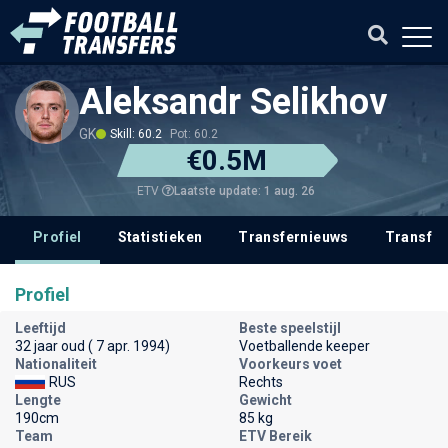
Aleksandr Selikhov
GK
Skill: 60.2
Pot: 60.2
€0.5M
Laatste update: 1 aug. 26
ETV
Profiel
Statistieken
Transfernieuws
Transfer
Profiel
Leeftijd
Beste speelstijl
32 jaar oud ( 7 apr. 1994)
Voetballende keeper
Nationaliteit
Voorkeurs voet
RUS
Rechts
Lengte
Gewicht
190cm
85 kg
Team
ETV Bereik