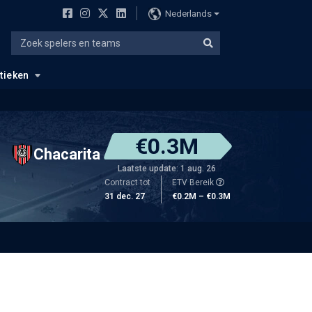
Nederlands
stieken
€0.3M
Chacarita
Laatste update: 1 aug. 26
Contract tot
ETV Bereik
31 dec. 27
€0.2M – €0.3M