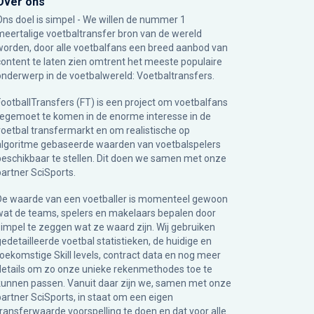
Over ons
Ons doel is simpel - We willen de nummer 1
meertalige voetbaltransfer bron van de wereld
worden, door alle voetbalfans een breed aanbod van
content te laten zien omtrent het meeste populaire
onderwerp in de voetbalwereld: Voetbaltransfers.
FootballTransfers (FT) is een project om voetbalfans
tegemoet te komen in de enorme interesse in de
voetbal transfermarkt en om realistische op
algoritme gebaseerde waarden van voetbalspelers
beschikbaar te stellen. Dit doen we samen met onze
partner
SciSports
.
De waarde van een voetballer is momenteel gewoon
wat de teams, spelers en makelaars bepalen door
simpel te zeggen wat ze waard zijn. Wij gebruiken
gedetailleerde voetbal statistieken, de huidige en
toekomstige Skill levels, contract data en nog meer
details om zo onze unieke rekenmethodes toe te
kunnen passen. Vanuit daar zijn we, samen met onze
partner SciSports, in staat om een eigen
transferwaarde voorspelling te doen en dat voor alle