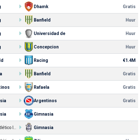
g
Dhamk
Gratis
g
Banfield
Huur
g
Universidad de
Huur
g
Concepcion
Huur
ld
Racing
€1.4M
a
Banfield
Gratis
tinos
Rafaela
Gratis
sia
Argentinos
Gratis
sia
Gimnasia
Club Atlético Independiente
Gimnasia