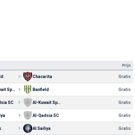
Prijs
ld
Chacarita
Gratis
Al-Kuwait Sports Club
Banfield
Gratis
dsia SC
Al-Kuwait Sports Club
Gratis
iya
Al-Qadsia SC
Gratis
k
Al Sailiya
Gratis