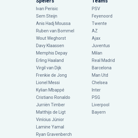
Spelers
Teams
Ivan Perisic
PSV
Sem Steijn
Feyenoord
Anis Hadj Moussa
Twente
Ruben van Bommel
AZ
Wout Weghorst
Ajax
Davy Klaassen
Juventus
Memphis Depay
Milan
Erling Haaland
Real Madrid
Virgil van Dijk
Barcelona
Frenkie de Jong
Man Utd
Lionel Messi
Chelsea
Kylian Mbappé
Inter
Cristiano Ronaldo
PSG
Jurriën Timber
Liverpool
Matthijs de Ligt
Bayern
Vinícius Júnior
Lamine Yamal
Ryan Gravenberch