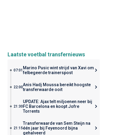
Laatste voetbal transfernieuws
Marino Pusic wint strijd van Xavi om
07:01
felbegeerde trainerspost
Anis Hadj Moussa bereikt hoogste
22:00
transferwaarde ooit
UPDATE: Ajax telt miljoenen neer bij
FC Barcelona en koopt Jofre
21:30
Torrents
Transferwaarde van Sem Steijn na
één jaar bij Feyenoord bijna
21:15
gehalveerd