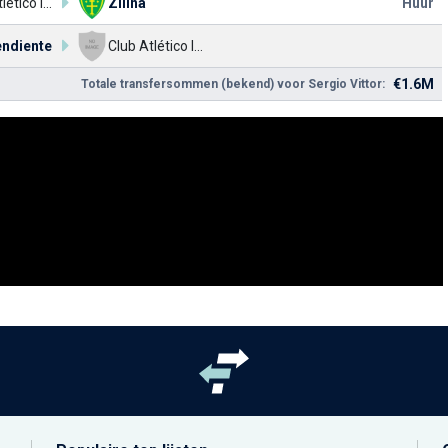
Club Atlético Independiente
Zilina
Huur
endiente
Club Atlético Independiente
€1.6M
Totale transfersommen (bekend) voor Sergio Vittor: