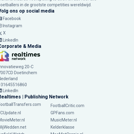
voetballers in de grootste competities wereldwijd.
Volg ons op social media
Facebook
Instagram
X
LinkedIn
Corporate & Media
Innovatieweg 20-C
7007CD Doetinchem
Nederland
+31645516860
LinkedIn
Realtimes | Publishing Network
FootballTransfers.com
FootballCritic.com
FCUpdate.nl
GPFans.com
MovieMeter.nl
MusicMeter.nl
WijWedden.net
Kelderklasse