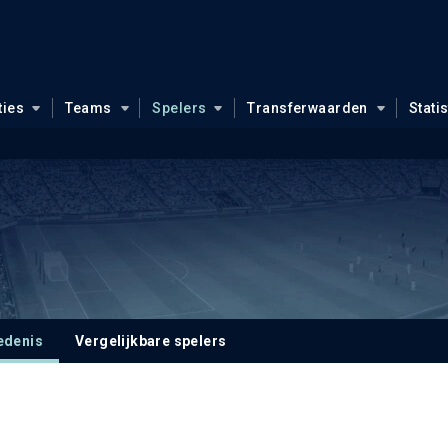
ties
Teams
Spelers
Transferwaarden
Stati
edenis
Vergelijkbare spelers