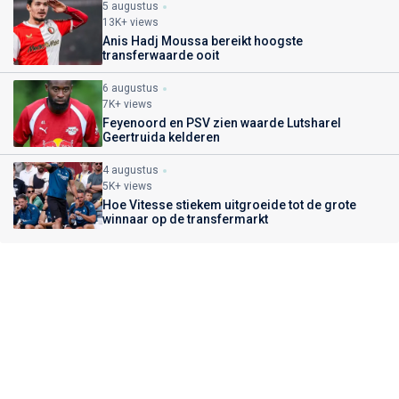
5 augustus
13K+ views
Anis Hadj Moussa bereikt hoogste
transferwaarde ooit
6 augustus
7K+ views
Feyenoord en PSV zien waarde Lutsharel
Geertruida kelderen
4 augustus
5K+ views
Hoe Vitesse stiekem uitgroeide tot de grote
winnaar op de transfermarkt