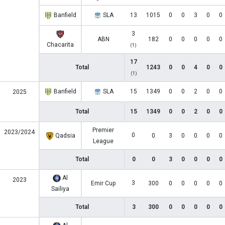
Banfield
SLA
13
1015
0
0
3
0
0
3
ABN
182
0
0
0
0
0
Chacarita
(1)
17
Total
1243
0
0
4
0
0
(1)
Banfield
SLA
15
1349
0
0
2
0
0
2025
Total
15
1349
0
0
2
0
0
Premier
2023/2024
0
Qadsia
0
3
0
0
0
0
League
Total
0
0
3
0
0
0
0
Al
2023
3
Emir Cup
300
0
0
0
0
0
Sailiya
Total
3
300
0
0
0
0
0