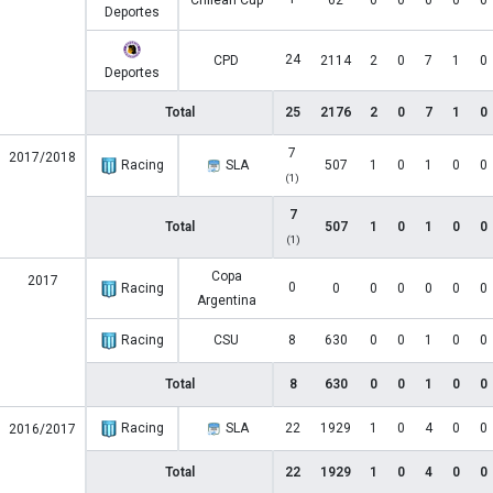
Chilean Cup
62
0
0
0
0
0
Deportes
24
CPD
2114
2
0
7
1
0
Deportes
Total
25
2176
2
0
7
1
0
7
2017/2018
Racing
SLA
507
1
0
1
0
0
(1)
7
Total
507
1
0
1
0
0
(1)
Copa
2017
0
Racing
0
0
0
0
0
0
Argentina
Racing
CSU
8
630
0
0
1
0
0
Total
8
630
0
0
1
0
0
Racing
SLA
22
1929
1
0
4
0
0
2016/2017
Total
22
1929
1
0
4
0
0