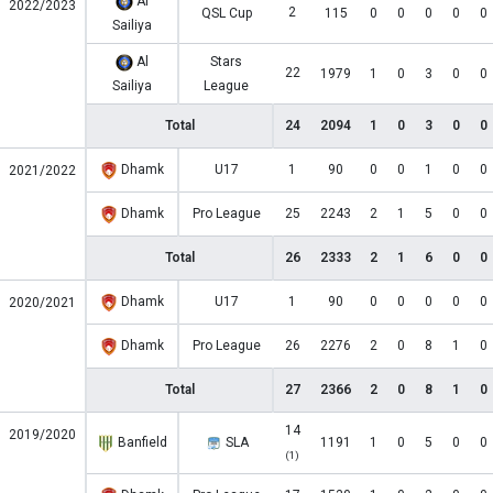
Al
2022/2023
2
QSL Cup
115
0
0
0
0
0
Sailiya
Al
Stars
22
1979
1
0
3
0
0
Sailiya
League
Total
24
2094
1
0
3
0
0
Dhamk
U17
1
90
0
0
1
0
0
2021/2022
Dhamk
Pro League
25
2243
2
1
5
0
0
Total
26
2333
2
1
6
0
0
Dhamk
U17
1
90
0
0
0
0
0
2020/2021
Dhamk
Pro League
26
2276
2
0
8
1
0
Total
27
2366
2
0
8
1
0
14
2019/2020
Banfield
SLA
1191
1
0
5
0
0
(1)