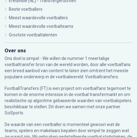
Eredivisie (NL) - Transfergeruchten
Beste voetballers
Meest waardevolle voetballers
Meest waardevolle voetbalteams
Grootste voetbaltalenten
Over ons
Ons doel is simpel - We willen de nummer 1 meertalige
voetbaltransfer bron van de wereld worden, door alle voetbalfans
een breed aanbod van content te laten zien omtrent het meeste
populaire onderwerp in de voetbalwereld: Voetbaltransfers.
FootballTransfers (FT) is een project om voetbalfans tegemoet te
komen in de enorme interesse in de voetbal transfermarkt en om
realistische op algoritme gebaseerde waarden van voetbalspelers
beschikbaar te stellen. Dit doen we samen met onze partner
SciSports
.
De waarde van een voetballer is momenteel gewoon wat de
teams, spelers en makelaars bepalen door simpel te zeggen wat
ze waard zijn. Wij gebruiken gedetailleerde voetbal statistieken, de