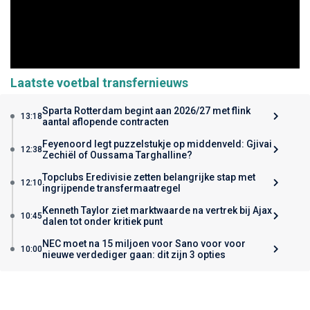
Laatste voetbal transfernieuws
Sparta Rotterdam begint aan 2026/27 met flink
13:18
aantal aflopende contracten
Feyenoord legt puzzelstukje op middenveld: Gjivai
12:38
Zechiël of Oussama Targhalline?
Topclubs Eredivisie zetten belangrijke stap met
12:10
ingrijpende transfermaatregel
Kenneth Taylor ziet marktwaarde na vertrek bij Ajax
10:45
dalen tot onder kritiek punt
NEC moet na 15 miljoen voor Sano voor voor
10:00
nieuwe verdediger gaan: dit zijn 3 opties