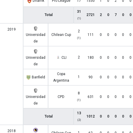
Dhamk
Pro League
17
1530
1
0
2
0
0
31
Total
2721
2
0
7
0
0
(1)
2019
2
Universidad
Chilean Cup
111
0
0
0
0
0
(1)
de
2
Universidad
CLI
180
0
0
0
0
0
de
Copa
1
Banfield
90
0
0
0
0
0
Argentina
8
Universidad
CPD
631
0
0
0
0
0
(1)
de
13
Total
1012
0
0
0
0
0
(2)
2018
1