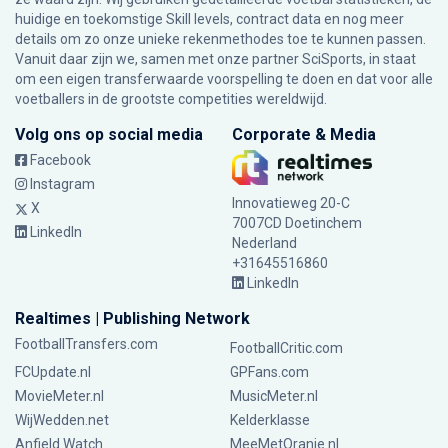
huidige en toekomstige Skill levels, contract data en nog meer
details om zo onze unieke rekenmethodes toe te kunnen passen.
Vanuit daar zijn we, samen met onze partner SciSports, in staat
om een eigen transferwaarde voorspelling te doen en dat voor alle
voetballers in de grootste competities wereldwijd.
Volg ons op social media
Corporate & Media
Facebook
Instagram
Innovatieweg 20-C
X
7007CD Doetinchem
LinkedIn
Nederland
+31645516860
LinkedIn
Realtimes | Publishing Network
FootballTransfers.com
FootballCritic.com
FCUpdate.nl
GPFans.com
MovieMeter.nl
MusicMeter.nl
WijWedden.net
Kelderklasse
Anfield Watch
MeeMetOranje.nl