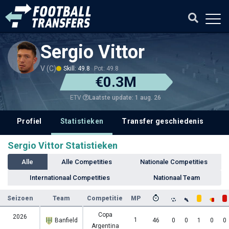
Sergio Vittor
V (C)
Skill: 49.8
Pot: 49.8
€0.3M
Laatste update: 1 aug. 26
ETV
Profiel
Statistieken
Transfer geschiedenis
V
Sergio Vittor Statistieken
Alle
Alle Competities
Nationale Competities
Internationaal Competities
Nationaal Team
Seizoen
Team
Competitie
MP
Copa
2026
1
Banfield
46
0
0
1
0
0
Argentina