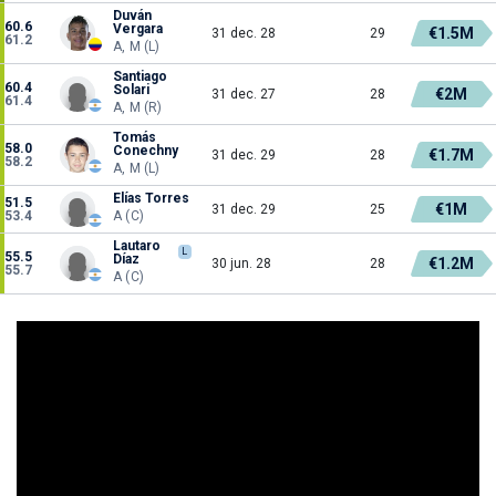
Duván
60.6
Vergara
€1.5M
31 dec. 28
29
61.2
A, M (L)
Santiago
60.4
Solari
€2M
31 dec. 27
28
61.4
A, M (R)
Tomás
58.0
Conechny
€1.7M
31 dec. 29
28
58.2
A, M (L)
Elías Torres
51.5
€1M
31 dec. 29
25
53.4
A (C)
Lautaro
L
55.5
Díaz
€1.2M
30 jun. 28
28
55.7
A (C)