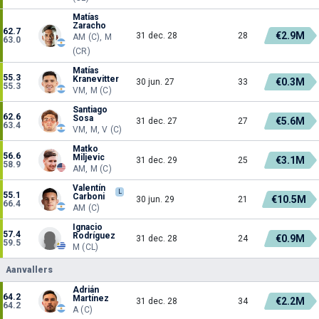
Matías
Zaracho
62.7
€2.9M
31 dec. 28
28
AM (C), M
63.0
(CR)
Matías
55.3
Kranevitter
€0.3M
30 jun. 27
33
55.3
VM, M (C)
Santiago
62.6
Sosa
€5.6M
31 dec. 27
27
63.4
VM, M, V (C)
Matko
56.6
Miljevic
€3.1M
31 dec. 29
25
58.9
AM, M (C)
Valentín
L
55.1
Carboni
€10.5M
30 jun. 29
21
66.4
AM (C)
Ignacio
57.4
Rodríguez
€0.9M
31 dec. 28
24
59.5
M (CL)
Aanvallers
Adrián
64.2
Martínez
€2.2M
31 dec. 28
34
64.2
A (C)