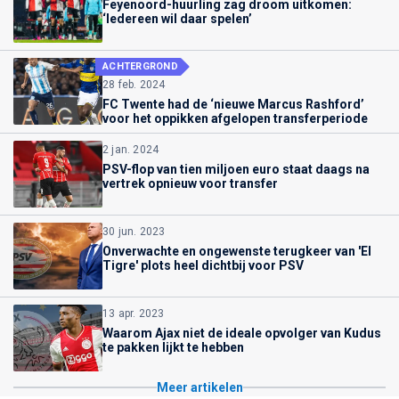
Feyenoord-huurling zag droom uitkomen:
‘Iedereen wil daar spelen’
ACHTERGROND
28 feb. 2024
FC Twente had de ‘nieuwe Marcus Rashford’
voor het oppikken afgelopen transferperiode
2 jan. 2024
PSV-flop van tien miljoen euro staat daags na
vertrek opnieuw voor transfer
30 jun. 2023
Onverwachte en ongewenste terugkeer van 'El
Tigre' plots heel dichtbij voor PSV
13 apr. 2023
Waarom Ajax niet de ideale opvolger van Kudus
te pakken lijkt te hebben
Meer artikelen