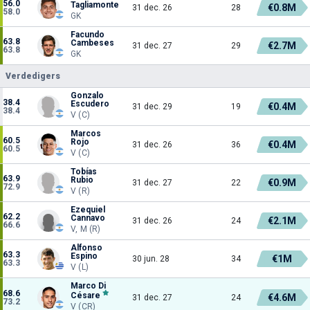
56.0
Tagliamonte
€0.8M
31 dec. 26
28
58.0
GK
Facundo
63.8
Cambeses
€2.7M
31 dec. 27
29
63.8
GK
Verdedigers
Gonzalo
38.4
Escudero
€0.4M
31 dec. 29
19
38.4
V (C)
Marcos
60.5
Rojo
€0.4M
31 dec. 26
36
60.5
V (C)
Tobías
63.9
Rubio
€0.9M
31 dec. 27
22
72.9
V (R)
Ezequiel
62.2
Cannavo
€2.1M
31 dec. 26
24
66.6
V, M (R)
Alfonso
63.3
Espino
€1M
30 jun. 28
34
63.3
V (L)
Marco Di
68.6
Césare
€4.6M
31 dec. 27
24
73.2
V (CR)