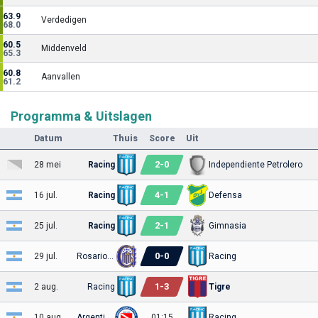
63.9
Verdedigen
68.0
60.5
Middenveld
65.3
60.8
Aanvallen
61.2
Programma & Uitslagen
Datum
Thuis
Score
Uit
2
-
0
28 mei
Racing
Independiente Petrolero
4
-
1
16 jul.
Racing
Defensa
2
-
1
25 jul.
Racing
Gimnasia
0
-
0
29 jul.
Rosario Central
Racing
1
-
3
2 aug.
Racing
Tigre
10 aug.
Argentinos
01:15
Racing