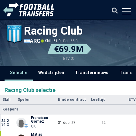
Racing Club
ARG
Skill: 61.9
Pot: 65.0
€69.9M
ETV
Selectie
Wedstrijden
Transfernieuws
Transf
Racing Club selectie
Skill
Speler
Einde contract
Leeftijd
ETV
Keepers
Francisco
34.2
Gómez
31 dec. 27
22
34.2
GK
Matías