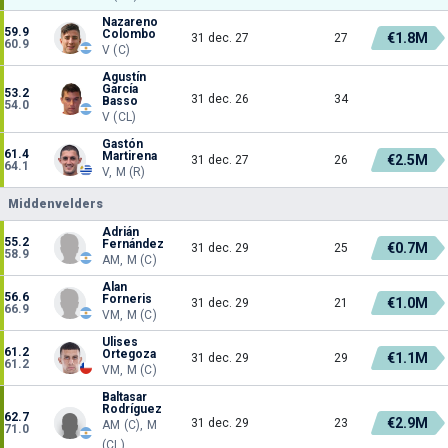
Nazareno
59.9
Colombo
€1.8M
31 dec. 27
27
60.9
V (C)
Agustín
García
53.2
31 dec. 26
34
Basso
54.0
V (CL)
Gastón
61.4
Martirena
€2.5M
31 dec. 27
26
64.1
V, M (R)
Middenvelders
Adrián
55.2
Fernández
€0.7M
31 dec. 29
25
58.9
AM, M (C)
Alan
56.6
Forneris
€1.0M
31 dec. 29
21
66.9
VM, M (C)
Ulises
61.2
Ortegoza
€1.1M
31 dec. 29
29
61.2
VM, M (C)
Baltasar
Rodríguez
62.7
€2.9M
31 dec. 29
23
AM (C), M
71.0
(CL)