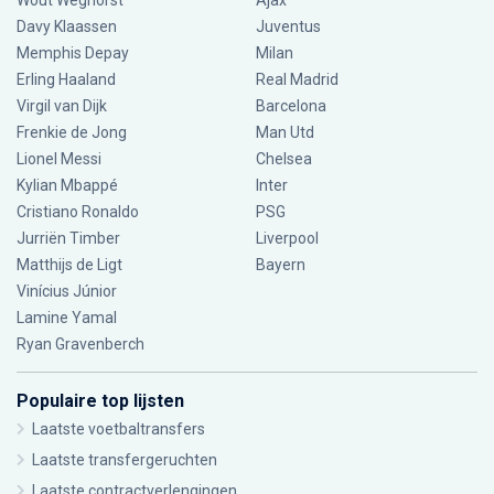
Wout Weghorst
Ajax
Davy Klaassen
Juventus
Memphis Depay
Milan
Erling Haaland
Real Madrid
Virgil van Dijk
Barcelona
Frenkie de Jong
Man Utd
Lionel Messi
Chelsea
Kylian Mbappé
Inter
Cristiano Ronaldo
PSG
Jurriën Timber
Liverpool
Matthijs de Ligt
Bayern
Vinícius Júnior
Lamine Yamal
Ryan Gravenberch
Populaire top lijsten
Laatste voetbaltransfers
Laatste transfergeruchten
Laatste contractverlengingen