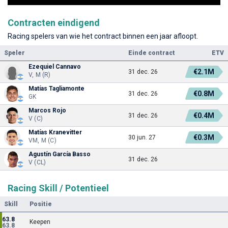
Contracten eindigend
Racing spelers van wie het contract binnen een jaar afloopt.
Speler
Einde contract
ETV
Ezequiel Cannavo
€2.1M
31 dec. 26
V, M (R)
Matías Tagliamonte
€0.8M
31 dec. 26
GK
Marcos Rojo
€0.4M
31 dec. 26
V (C)
Matías Kranevitter
€0.3M
30 jun. 27
VM, M (C)
Agustín García Basso
31 dec. 26
V (CL)
Racing Skill / Potentieel
Skill
Positie
63.8
Keepen
63.8