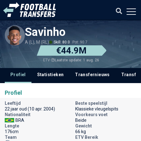
Savinho
A (L), M (RL)
Skill: 80.0
Pot: 90.7
€44.9M
Laatste update: 1 aug. 26
ETV
Profiel
Statistieken
Transfernieuws
Transfer
Profiel
Leeftijd
Beste speelstijl
22 jaar oud (10 apr. 2004)
Klassieke vleugelspits
Nationaliteit
Voorkeurs voet
BRA
Beide
Lengte
Gewicht
176cm
66 kg
Team
ETV Bereik