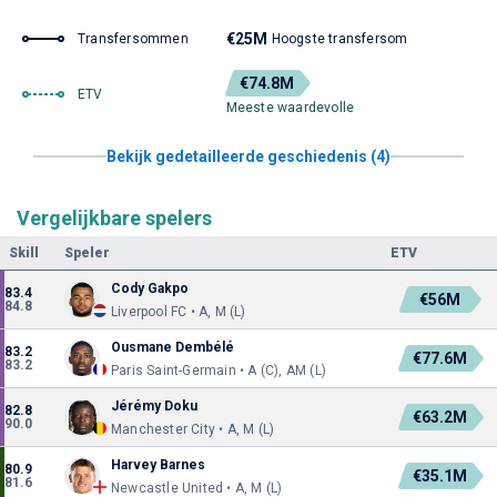
€25M
Transfersommen
Hoogste transfersom
€74.8M
ETV
Meeste waardevolle
Bekijk gedetailleerde geschiedenis (4)
Vergelijkbare spelers
Skill
Speler
ETV
Cody Gakpo
83.4
€56M
84.8
Liverpool FC • A, M (L)
Ousmane Dembélé
83.2
€77.6M
83.2
Paris Saint-Germain • A (C), AM (L)
Jérémy Doku
82.8
€63.2M
90.0
Manchester City • A, M (L)
Harvey Barnes
80.9
€35.1M
81.6
Newcastle United • A, M (L)