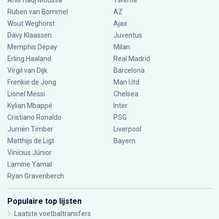
Anis Hadj Moussa
Twente
Ruben van Bommel
AZ
Wout Weghorst
Ajax
Davy Klaassen
Juventus
Memphis Depay
Milan
Erling Haaland
Real Madrid
Virgil van Dijk
Barcelona
Frenkie de Jong
Man Utd
Lionel Messi
Chelsea
Kylian Mbappé
Inter
Cristiano Ronaldo
PSG
Jurriën Timber
Liverpool
Matthijs de Ligt
Bayern
Vinícius Júnior
Lamine Yamal
Ryan Gravenberch
Populaire top lijsten
Laatste voetbaltransfers