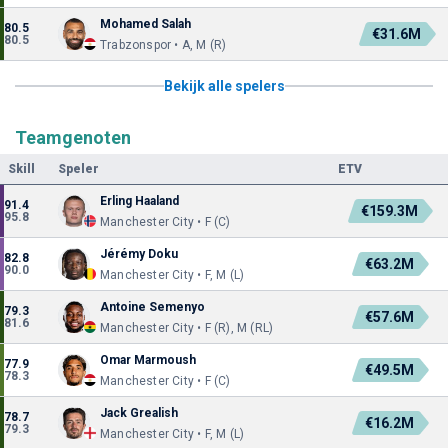
Mohamed Salah
80.5
€31.6M
80.5
Trabzonspor • A, M (R)
Bekijk alle spelers
Teamgenoten
Skill
Speler
ETV
Erling Haaland
91.4
€159.3M
95.8
Manchester City • F (C)
Jérémy Doku
82.8
€63.2M
90.0
Manchester City • F, M (L)
Antoine Semenyo
79.3
€57.6M
81.6
Manchester City • F (R), M (RL)
Omar Marmoush
77.9
€49.5M
78.3
Manchester City • F (C)
Jack Grealish
78.7
€16.2M
79.3
Manchester City • F, M (L)