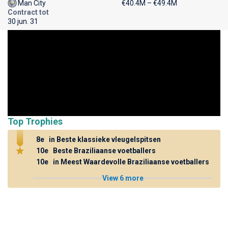
Man City
€40.4M – €49.4M
Contract tot
30 jun. 31
Top Trophies
8e
in Beste klassieke vleugelspitsen
10e
Beste Braziliaanse voetballers
10e
in Meest Waardevolle Braziliaanse voetballers
View 6 more