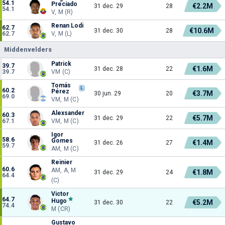
54.1
Preciado
€2.2M
31 dec. 29
28
54.1
V, M (R)
Renan Lodi
62.7
€10.6M
31 dec. 30
28
62.7
V, M (L)
Middenvelders
Patrick
39.7
€1.6M
31 dec. 28
22
39.7
VM (C)
Tomás
L
60.2
Pérez
€3.7M
30 jun. 29
20
69.0
VM, M (C)
Alexsander
60.3
€5.7M
31 dec. 29
22
67.1
VM, M (C)
Igor
58.6
Gomes
€1.4M
31 dec. 26
27
59.7
AM, M (C)
Reinier
60.6
AM, A, M
€1.8M
31 dec. 29
24
64.4
(C)
Victor
64.7
Hugo
€5.2M
31 dec. 30
22
74.4
M (CR)
Gustavo