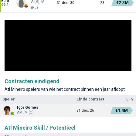
60.0
A (R), M
€2.3M
31 dec. 30
23
66.1
(RL)
Contracten eindigend
Atl Mineiro spelers van wie het contract binnen een jaar afloopt.
Speler
Einde contract
ETV
Igor Gomes
€1.4M
31 dec. 26
AM, M (C)
Atl Mineiro Skill / Potentieel