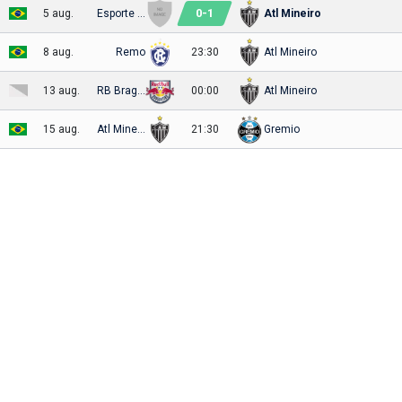
0
-
1
5 aug.
Esporte Clube Juventude
Atl Mineiro
8 aug.
Remo
23:30
Atl Mineiro
13 aug.
RB Bragantino
00:00
Atl Mineiro
15 aug.
Atl Mineiro
21:30
Gremio