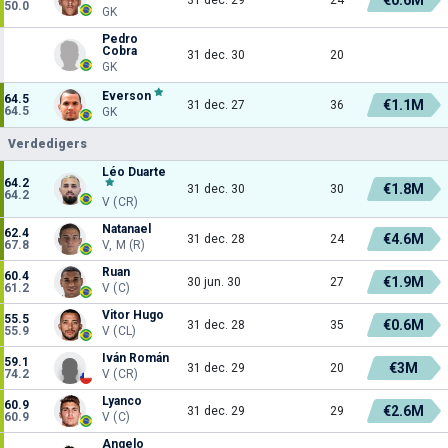
50.0
GK
Pedro
Cobra
31 dec. 30
20
GK
Everson
64.5
€1.1M
31 dec. 27
36
64.5
GK
Verdedigers
Léo Duarte
64.2
€1.8M
31 dec. 30
30
64.2
V (CR)
Natanael
62.4
€4.6M
31 dec. 28
24
67.8
V, M (R)
Ruan
60.4
€1.9M
30 jun. 30
27
61.2
V (C)
Vitor Hugo
55.5
€0.6M
31 dec. 28
35
55.9
V (CL)
Iván Román
59.1
€3M
31 dec. 29
20
74.2
V (CR)
Lyanco
60.9
€2.6M
31 dec. 29
29
60.9
V (C)
Angelo