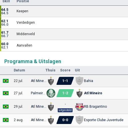
Skill
Positie
64.5
Keepen
64.5
62.1
Verdedigen
66.0
61.7
Middenveld
66.7
60.0
Aanvallen
62.1
Programma & Uitslagen
Datum
Thuis
Score
Uit
1
-
1
22 jul.
Atl Mineiro
Bahia
1
-
2
27 jul.
Palmeiras
Atl Mineiro
-
29 jul.
Atl Mineiro
RB Bragantino
uitgesteld
0
-
0
2 aug.
Atl Mineiro
Esporte Clube Juventude