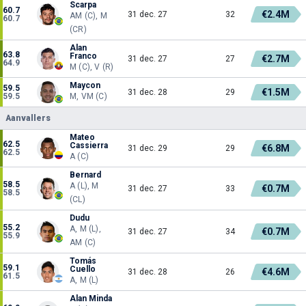
Scarpa
60.7
€2.4M
31 dec. 27
32
AM (C), M
60.7
(CR)
Alan
63.8
Franco
€2.7M
31 dec. 27
27
64.9
M (C), V (R)
Maycon
59.5
€1.5M
31 dec. 28
29
59.5
M, VM (C)
Aanvallers
Mateo
62.5
Cassierra
€6.8M
31 dec. 29
29
62.5
A (C)
Bernard
58.5
A (L), M
€0.7M
31 dec. 27
33
58.5
(CL)
Dudu
55.2
A, M (L),
€0.7M
31 dec. 27
34
55.9
AM (C)
Tomás
59.1
Cuello
€4.6M
31 dec. 28
26
61.5
A, M (L)
Alan Minda