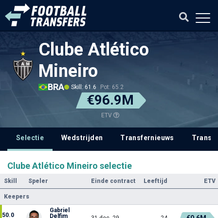
Clube Atlético
Mineiro
BRA
Skill: 61.6
Pot: 65.2
€96.9M
ETV
Selectie
Wedstrijden
Transfernieuws
Transf
Clube Atlético Mineiro selectie
Skill
Speler
Einde contract
Leeftijd
ETV
Keepers
Gabriel
50.0
Delfim
€0.6M
31 dec. 29
24