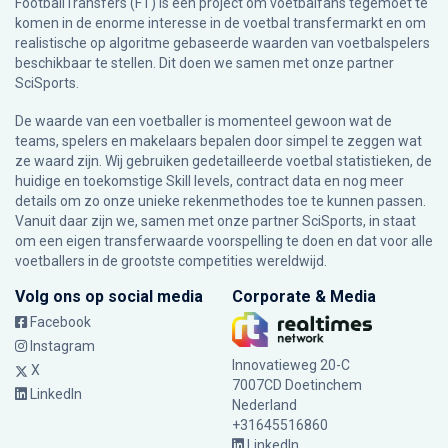
FootballTransfers (FT) is een project om voetbalfans tegemoet te
komen in de enorme interesse in de voetbal transfermarkt en om
realistische op algoritme gebaseerde waarden van voetbalspelers
beschikbaar te stellen. Dit doen we samen met onze partner
SciSports
.
De waarde van een voetballer is momenteel gewoon wat de
teams, spelers en makelaars bepalen door simpel te zeggen wat
ze waard zijn. Wij gebruiken gedetailleerde voetbal statistieken, de
huidige en toekomstige Skill levels, contract data en nog meer
details om zo onze unieke rekenmethodes toe te kunnen passen.
Vanuit daar zijn we, samen met onze partner SciSports, in staat
om een eigen transferwaarde voorspelling te doen en dat voor alle
voetballers in de grootste competities wereldwijd.
Volg ons op social media
Corporate & Media
Facebook
Instagram
Innovatieweg 20-C
X
7007CD Doetinchem
LinkedIn
Nederland
+31645516860
LinkedIn