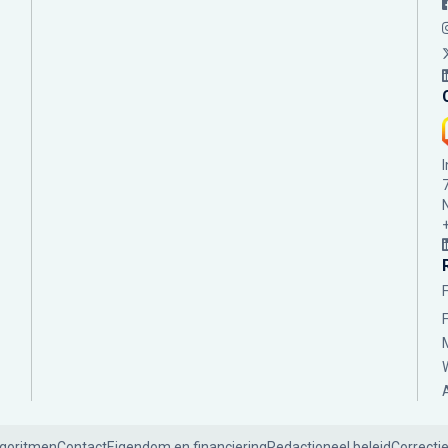
lgoritmen
Contact
Eigendom en financiering
Redactioneel beleid
Correcti