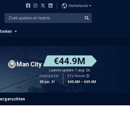
Nederlands
stieken
€44.9M
Man City
Laatste update: 1 aug. 26
Contract tot
ETV Bereik
30 jun. 31
€40.4M – €49.4M
fergeruchten