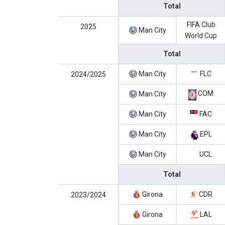
Total
FIFA Club
2025
Man City
World Cup
Total
Man City
FLC
2024/2025
COM
Man City
Man City
FAC
Man City
EPL
Man City
UCL
Total
Girona
CDR
2023/2024
Girona
LAL