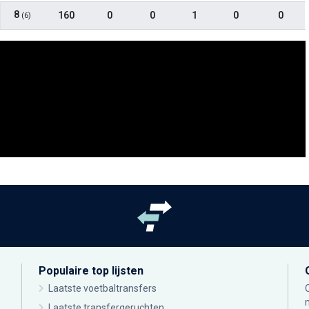
8
160
0
0
1
0
0
(6)
Populaire top lijsten
Laatste voetbaltransfers
Laatste transfergeruchten