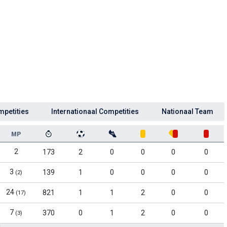
mpetities
Internationaal Competities
Nationaal Team
MP
2
173
2
0
0
0
0
3
139
1
0
0
0
0
(2)
24
821
1
1
2
0
0
(17)
7
370
0
1
2
0
0
(3)