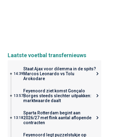
Laatste voetbal transfernieuws
Staat Ajax voor dilemma in de spits?
Marcos Leonardo vs Tolu
14:39
Arokodare
Feyenoord ziet komst Gonçalo
Borges steeds slechter uitpakken:
13:57
marktwaarde daalt
Sparta Rotterdam begint aan
2026/27 met flink aantal aflopende
13:18
contracten
Feyenoord legt puzzelstukje op