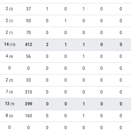
2
37
1
0
1
0
0
(2)
2
93
0
1
0
0
0
(1)
2
70
0
0
0
0
0
(1)
14
412
2
1
1
0
0
(10)
4
56
0
0
1
0
0
(4)
0
0
0
0
0
0
0
2
33
0
0
0
0
0
(2)
7
310
0
0
0
0
0
(3)
13
399
0
0
1
0
0
(9)
8
160
0
0
1
0
0
(6)
0
0
0
0
0
0
0