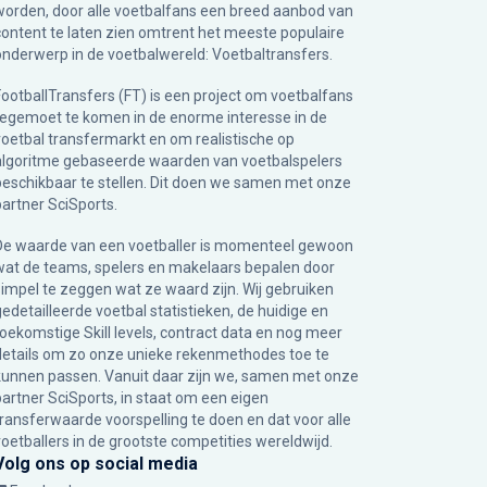
worden, door alle voetbalfans een breed aanbod van
content te laten zien omtrent het meeste populaire
onderwerp in de voetbalwereld: Voetbaltransfers.
FootballTransfers (FT) is een project om voetbalfans
tegemoet te komen in de enorme interesse in de
voetbal transfermarkt en om realistische op
algoritme gebaseerde waarden van voetbalspelers
beschikbaar te stellen. Dit doen we samen met onze
partner
SciSports
.
De waarde van een voetballer is momenteel gewoon
wat de teams, spelers en makelaars bepalen door
simpel te zeggen wat ze waard zijn. Wij gebruiken
gedetailleerde voetbal statistieken, de huidige en
toekomstige Skill levels, contract data en nog meer
details om zo onze unieke rekenmethodes toe te
kunnen passen. Vanuit daar zijn we, samen met onze
partner SciSports, in staat om een eigen
transferwaarde voorspelling te doen en dat voor alle
voetballers in de grootste competities wereldwijd.
Volg ons op social media