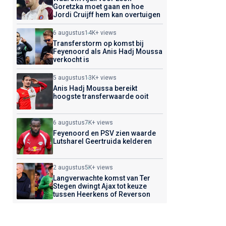
Goretzka moet gaan en hoe
Jordi Cruijff hem kan overtuigen
6 augustus
14K+ views
Transferstorm op komst bij
Feyenoord als Anis Hadj Moussa
verkocht is
5 augustus
13K+ views
Anis Hadj Moussa bereikt
hoogste transferwaarde ooit
6 augustus
7K+ views
Feyenoord en PSV zien waarde
Lutsharel Geertruida kelderen
2 augustus
5K+ views
Langverwachte komst van Ter
Stegen dwingt Ajax tot keuze
tussen Heerkens of Reverson