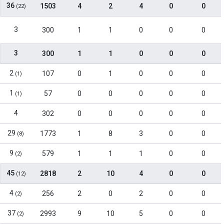
36
1503
4
2
4
0
0
(22)
3
300
1
1
0
0
0
3
300
1
1
0
0
0
2
107
0
1
0
0
0
(1)
1
57
0
0
0
0
0
(1)
4
302
0
0
0
0
0
29
1773
1
8
3
0
0
(8)
9
579
1
1
1
0
0
(2)
45
2818
2
10
4
0
0
(12)
4
256
2
0
2
0
0
(2)
37
2993
9
10
5
0
0
(2)