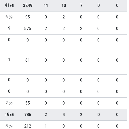
41
3249
11
10
7
0
0
(4)
6
95
0
2
0
0
0
(6)
9
575
2
2
2
0
0
0
0
0
0
0
0
0
1
61
0
0
0
0
0
0
0
0
0
0
0
0
0
0
0
0
0
0
0
2
55
0
0
0
0
0
(2)
18
786
2
4
2
0
0
(8)
8
212
1
0
0
0
0
(6)