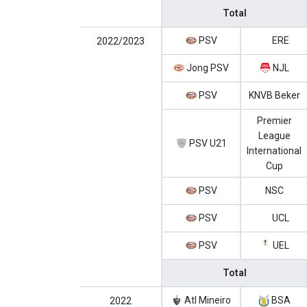
Total
PSV
ERE
2022/2023
Jong PSV
NJL
PSV
KNVB Beker
Premier
League
PSV U21
International
Cup
PSV
NSC
PSV
UCL
PSV
UEL
Total
Atl Mineiro
BSA
2022