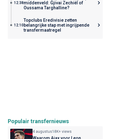
middenveld: Gjivai Zechiël of
12:38
Oussama Targhalline?
Topclubs Eredivisie zetten
belangrijke stap met ingrijpende
12:10
transfermaatregel
Populair transfernieuws
4 augustus
18K+ views
Waarom Ajax voor Leon