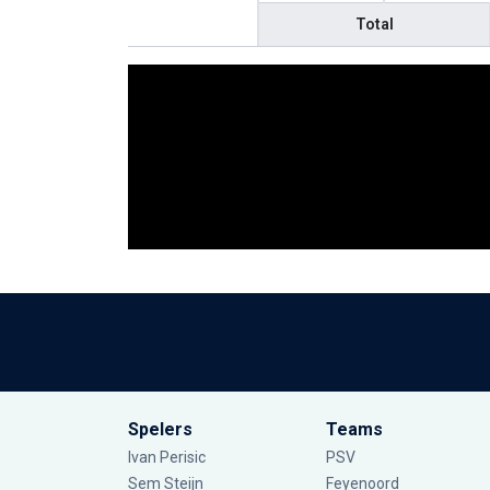
Total
Spelers
Teams
Ivan Perisic
PSV
Sem Steijn
Feyenoord