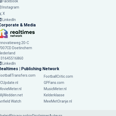
Facebook
Instagram
X
LinkedIn
Corporate & Media
Innovatieweg 20-C
7007CD Doetinchem
Nederland
+31645516860
LinkedIn
Realtimes | Publishing Network
FootballTransfers.com
FootballCritic.com
FCUpdate.nl
GPFans.com
MovieMeter.nl
MusicMeter.nl
WijWedden.net
Kelderklasse
Anfield Watch
MeeMetOranje.nl
ebeleid
Privacy policy
Disclaimer
Auteurs