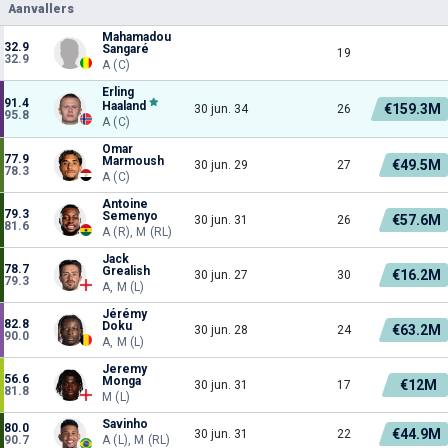
Aanvallers
Mahamadou
32.9
Sangaré
19
32.9
A (C)
Erling
91.4
Haaland
€159.3M
30 jun. 34
26
95.8
A (C)
Omar
77.9
Marmoush
€49.5M
30 jun. 29
27
78.3
A (C)
Antoine
79.3
Semenyo
€57.6M
30 jun. 31
26
81.6
A (R), M (RL)
Jack
78.7
Grealish
€16.2M
30 jun. 27
30
79.3
A, M (L)
Jérémy
82.8
Doku
€63.2M
30 jun. 28
24
90.0
A, M (L)
Jeremy
56.6
Monga
€12M
30 jun. 31
17
81.8
M (L)
Savinho
80.0
€44.9M
30 jun. 31
22
90.7
A (L), M (RL)