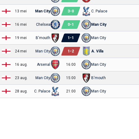
3
-
0
13 mei
Man City
C. Palace
0
-
1
16 mei
Chelsea
Man City
1
-
1
19 mei
B'mouth
Man City
1
-
2
24 mei
Man City
A. Villa
16 aug.
Arsenal
16:00
Man City
23 aug.
Man City
15:00
B'mouth
28 aug.
C. Palace
21:00
Man City