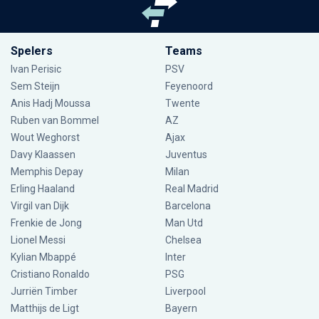
Spelers
Teams
Ivan Perisic
PSV
Sem Steijn
Feyenoord
Anis Hadj Moussa
Twente
Ruben van Bommel
AZ
Wout Weghorst
Ajax
Davy Klaassen
Juventus
Memphis Depay
Milan
Erling Haaland
Real Madrid
Virgil van Dijk
Barcelona
Frenkie de Jong
Man Utd
Lionel Messi
Chelsea
Kylian Mbappé
Inter
Cristiano Ronaldo
PSG
Jurriën Timber
Liverpool
Matthijs de Ligt
Bayern