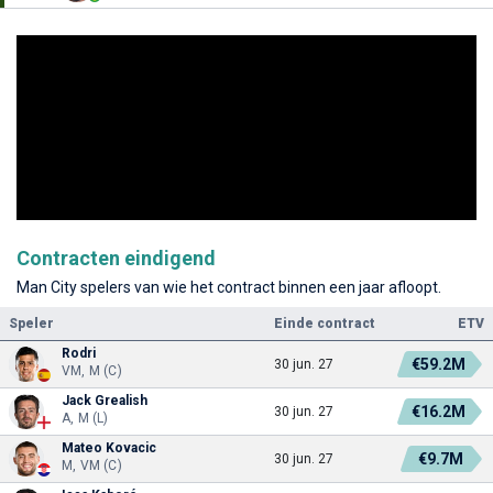
Contracten eindigend
Man City spelers van wie het contract binnen een jaar afloopt.
Speler
Einde contract
ETV
Rodri
€59.2M
30 jun. 27
VM, M (C)
Jack Grealish
€16.2M
30 jun. 27
A, M (L)
Mateo Kovacic
€9.7M
30 jun. 27
M, VM (C)