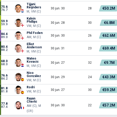
Tijjani
75.6
Reijnders
€50.2M
30 jun. 30
28
76.7
M, VM (C)
Kalvin
59.9
Phillips
€6.8M
30 jun. 28
30
59.9
VM, M (C)
Phil Foden
84.4
€62.6M
30 jun. 30
26
89.0
AM, M (C)
Elliot
80.4
Anderson
€69.4M
30 jun. 31
23
88.2
M, VM (C)
Mateo
68.0
Kovacic
€9.7M
30 jun. 27
32
68.0
M, VM (C)
Nico
76.6
González
€43.3M
30 jun. 29
24
84.2
VM, M (C)
Rodri
81.8
€59.2M
30 jun. 27
30
81.8
VM, M (C)
Rayan
Cherki
77.8
€57.2M
30 jun. 30
22
AM (C), M
87.4
(CR)