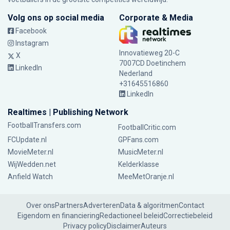
Volg ons op social media
Corporate & Media
Facebook
Instagram
Innovatieweg 20-C
X
7007CD Doetinchem
LinkedIn
Nederland
+31645516860
LinkedIn
Realtimes | Publishing Network
FootballTransfers.com
FootballCritic.com
FCUpdate.nl
GPFans.com
MovieMeter.nl
MusicMeter.nl
WijWedden.net
Kelderklasse
Anfield Watch
MeeMetOranje.nl
Over ons
Partners
Adverteren
Data & algoritmen
Contact
Eigendom en financiering
Redactioneel beleid
Correctiebeleid
Privacy policy
Disclaimer
Auteurs