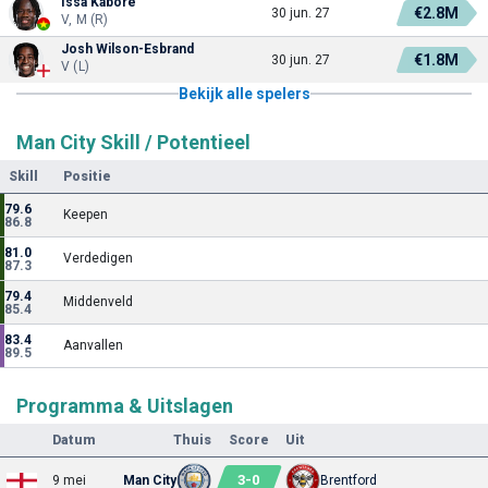
Issa Kaboré
€2.8M
30 jun. 27
V, M (R)
Josh Wilson-Esbrand
€1.8M
30 jun. 27
V (L)
Bekijk alle spelers
Man City Skill / Potentieel
Skill
Positie
79.6
Keepen
86.8
81.0
Verdedigen
87.3
79.4
Middenveld
85.4
83.4
Aanvallen
89.5
Programma & Uitslagen
Datum
Thuis
Score
Uit
3
-
0
9 mei
Man City
Brentford