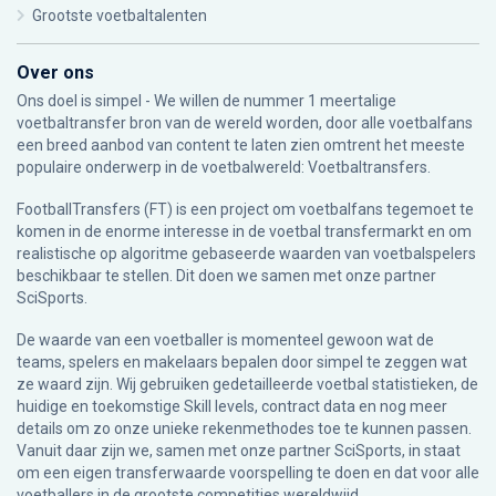
Grootste voetbaltalenten
Over ons
Ons doel is simpel - We willen de nummer 1 meertalige
voetbaltransfer bron van de wereld worden, door alle voetbalfans
een breed aanbod van content te laten zien omtrent het meeste
populaire onderwerp in de voetbalwereld: Voetbaltransfers.
FootballTransfers (FT) is een project om voetbalfans tegemoet te
komen in de enorme interesse in de voetbal transfermarkt en om
realistische op algoritme gebaseerde waarden van voetbalspelers
beschikbaar te stellen. Dit doen we samen met onze partner
SciSports
.
De waarde van een voetballer is momenteel gewoon wat de
teams, spelers en makelaars bepalen door simpel te zeggen wat
ze waard zijn. Wij gebruiken gedetailleerde voetbal statistieken, de
huidige en toekomstige Skill levels, contract data en nog meer
details om zo onze unieke rekenmethodes toe te kunnen passen.
Vanuit daar zijn we, samen met onze partner SciSports, in staat
om een eigen transferwaarde voorspelling te doen en dat voor alle
voetballers in de grootste competities wereldwijd.