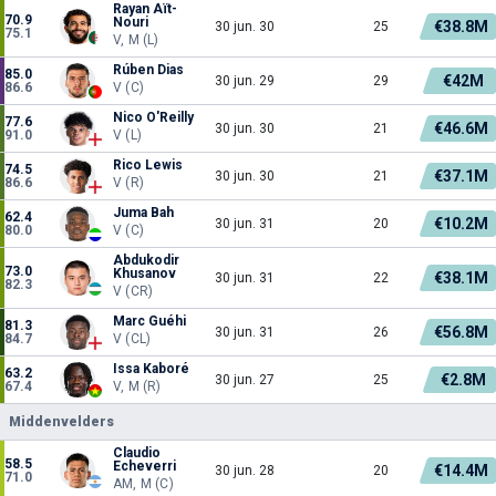
Rayan Aït-
70.9
Nouri
€38.8M
30 jun. 30
25
75.1
V, M (L)
Rúben Dias
85.0
€42M
30 jun. 29
29
86.6
V (C)
Nico O'Reilly
77.6
€46.6M
30 jun. 30
21
91.0
V (L)
Rico Lewis
74.5
€37.1M
30 jun. 30
21
86.6
V (R)
Juma Bah
62.4
€10.2M
30 jun. 31
20
80.0
V (C)
Abdukodir
73.0
Khusanov
€38.1M
30 jun. 31
22
82.3
V (CR)
Marc Guéhi
81.3
€56.8M
30 jun. 31
26
84.7
V (CL)
Issa Kaboré
63.2
€2.8M
30 jun. 27
25
67.4
V, M (R)
Middenvelders
Claudio
58.5
Echeverri
€14.4M
30 jun. 28
20
71.0
AM, M (C)