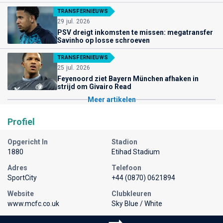
TRANSFERNIEUWS
29 jul. 2026
PSV dreigt inkomsten te missen: megatransfer
Savinho op losse schroeven
TRANSFERNIEUWS
25 jul. 2026
Feyenoord ziet Bayern München afhaken in
strijd om Givairo Read
Meer artikelen
Profiel
Opgericht In
Stadion
1880
Etihad Stadium
Adres
Telefoon
SportCity
+44 (0870) 0621894
Website
Clubkleuren
www.mcfc.co.uk
Sky Blue / White