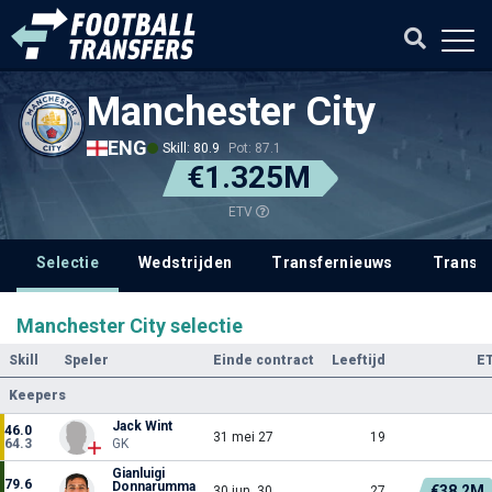
Manchester City
ENG
Skill: 80.9
Pot: 87.1
€1.325M
ETV
Selectie
Wedstrijden
Transfernieuws
Transf
Manchester City selectie
Skill
Speler
Einde contract
Leeftijd
E
Keepers
Jack Wint
46.0
31 mei 27
19
64.3
GK
Gianluigi
79.6
Donnarumma
€38.2M
30 jun. 30
27