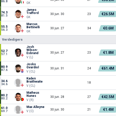
86.8
GK
James
74.3
Trafford
€26.5M
30 jun. 30
23
81.5
GK
Marcus
55.5
Bettinelli
€0.6M
30 jun. 27
34
56.3
GK
Verdedigers
Josh
Wilson-
52.7
€1.8M
30 jun. 27
23
Esbrand
57.1
V (L)
Josko
80.9
Gvardiol
€61.4M
30 jun. 31
24
87.6
V (CL)
Kaden
34.6
Braithwaite
18
34.6
V (CL)
Matheus
80.2
Nunes
€42.5M
30 jun. 28
27
80.2
V (R)
Max Alleyne
61.0
€1.4M
30 jun. 30
21
69.7
V (C)