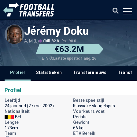
Jérémy Doku
A, M (L)
Skill: 82.8
Pot: 90.0
€63.2M
Laatste update: 1 aug. 26
ETV
Profiel
Statistieken
Transfernieuws
Transfer
Profiel
Leeftijd
Beste speelstijl
24 jaar oud (27 mei 2002)
Klassieke vleugelspits
Nationaliteit
Voorkeurs voet
BEL
Rechts
Lengte
Gewicht
173cm
66 kg
Team
ETV Bereik