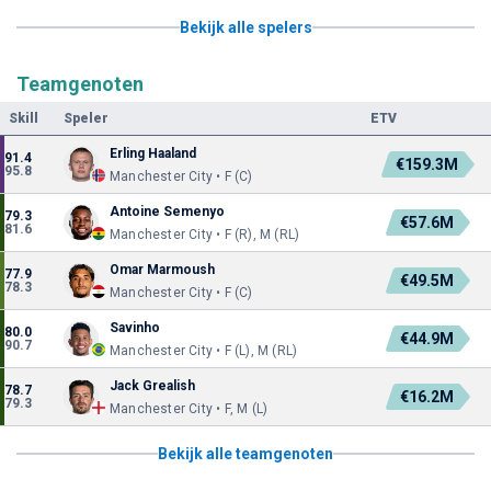
Bekijk alle spelers
Teamgenoten
Skill
Speler
ETV
Erling Haaland
91.4
€159.3M
95.8
Manchester City • F (C)
Antoine Semenyo
79.3
€57.6M
81.6
Manchester City • F (R), M (RL)
Omar Marmoush
77.9
€49.5M
78.3
Manchester City • F (C)
Savinho
80.0
€44.9M
90.7
Manchester City • F (L), M (RL)
Jack Grealish
78.7
€16.2M
79.3
Manchester City • F, M (L)
Bekijk alle teamgenoten