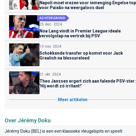
Napoli moet vrezen voor inmenging Engelse top
voor Paixão na weergaloos duel
ACHTERGROND
25 dec. 2024
Noa Lang vindt in Premier League ideale
vervolgstap na vertrek bij PSV
13 nov. 2024
Schokkende transfer op komst voor Jack
Grealish na blessureleed
21 okt. 2024
Theo Janssen ergert zich aan falende PSV-ster:
'Hij wordt zó irritant!'
Meer artikelen
Over Jérémy Doku
Jérémy Doku (BEL) is een een klassieke vleugelspits en speelt