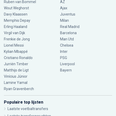
Ruben van Bommel
AZ
Wout Weghorst
Ajax
Davy Klaassen
Juventus
Memphis Depay
Milan
Erling Haaland
Real Madrid
Virgil van Dijk
Barcelona
Frenkie de Jong
Man Utd
Lionel Messi
Chelsea
Kylian Mbappé
Inter
Cristiano Ronaldo
PSG
Jurriën Timber
Liverpool
Matthijs de Ligt
Bayern
Vinícius Júnior
Lamine Yamal
Ryan Gravenberch
Populaire top lijsten
Laatste voetbaltransfers