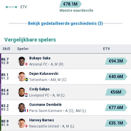
€78.1M
ETV
Meeste waardevolle
Bekijk gedetailleerde geschiedenis (3)
Vergelijkbare spelers
Skill
Speler
ETV
Bukayo Saka
86.7
€94.3M
92.8
Arsenal FC • A, M (R)
Dejan Kulusevski
85.1
€40.6M
91.3
Tottenham • AM, M (C)
Cody Gakpo
83.4
€56M
84.8
Liverpool FC • A, M (L)
Ousmane Dembélé
83.2
€77.6M
83.2
Paris Saint-Germain • A (C), AM (L)
Harvey Barnes
80.9
€35.1M
81.6
Newcastle United • A, M (L)