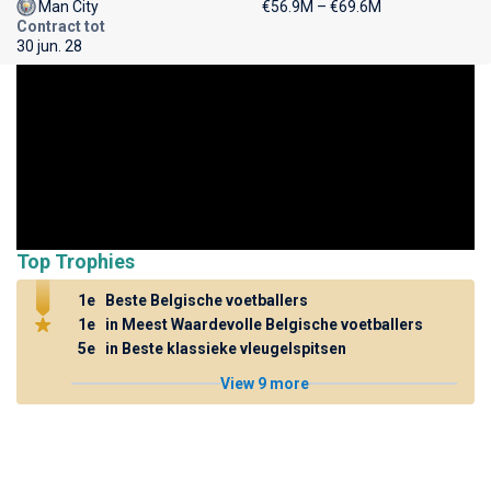
Man City
€56.9M – €69.6M
Contract tot
30 jun. 28
Top Trophies
1e
Beste Belgische voetballers
1e
in Meest Waardevolle Belgische voetballers
5e
in Beste klassieke vleugelspitsen
View 9 more