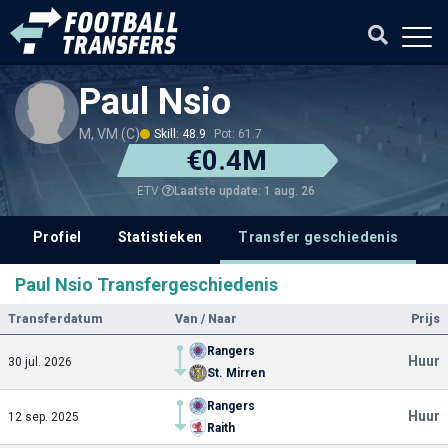
Paul Nsio
M, VM (C)
Skill: 48.9
Pot: 61.7
€0.4M
Laatste update: 1 aug. 26
ETV
Profiel
Statistieken
Transfer geschiedenis
Paul Nsio Transfergeschiedenis
Transferdatum
Van / Naar
Prijs
Rangers
Huur
30 jul. 2026
St. Mirren
Rangers
Huur
12 sep. 2025
Raith