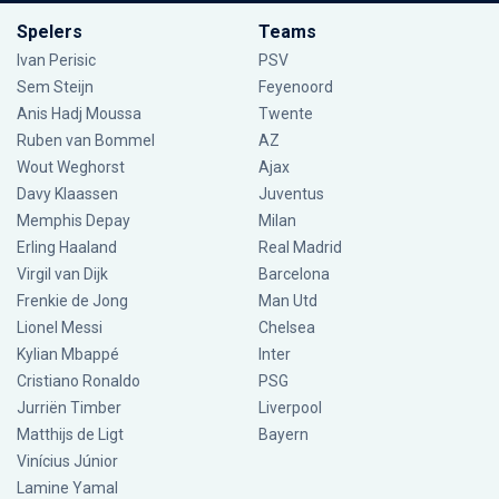
Spelers
Teams
Ivan Perisic
PSV
Sem Steijn
Feyenoord
Anis Hadj Moussa
Twente
Ruben van Bommel
AZ
Wout Weghorst
Ajax
Davy Klaassen
Juventus
Memphis Depay
Milan
Erling Haaland
Real Madrid
Virgil van Dijk
Barcelona
Frenkie de Jong
Man Utd
Lionel Messi
Chelsea
Kylian Mbappé
Inter
Cristiano Ronaldo
PSG
Jurriën Timber
Liverpool
Matthijs de Ligt
Bayern
Vinícius Júnior
Lamine Yamal