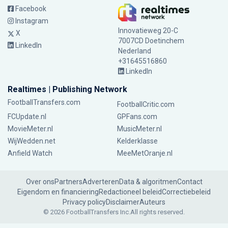
Facebook
Instagram
Innovatieweg 20-C
X
7007CD Doetinchem
LinkedIn
Nederland
+31645516860
LinkedIn
Realtimes | Publishing Network
FootballTransfers.com
FootballCritic.com
FCUpdate.nl
GPFans.com
MovieMeter.nl
MusicMeter.nl
WijWedden.net
Kelderklasse
Anfield Watch
MeeMetOranje.nl
Over ons
Partners
Adverteren
Data & algoritmen
Contact
Eigendom en financiering
Redactioneel beleid
Correctiebeleid
Privacy policy
Disclaimer
Auteurs
© 2026 FootballTransfers Inc.
All rights reserved.