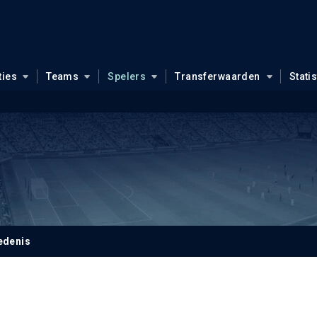
ties
Teams
Spelers
Transferwaarden
Stati
edenis