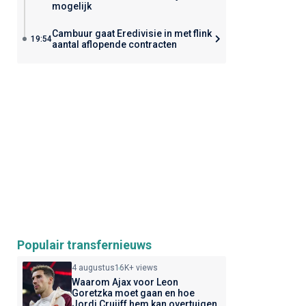
mogelijk
Cambuur gaat Eredivisie in met flink
19:54
aantal aflopende contracten
Populair transfernieuws
4 augustus
16K+ views
Waarom Ajax voor Leon
Goretzka moet gaan en hoe
Jordi Cruijff hem kan overtuigen