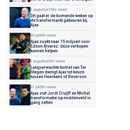
1 augustus
15K+ views
Dit gaat er de komende weken op
de transfermarkt gebeuren bij
Ajax
30 juli
6K+ views
Ajax zoekt naar 15 miljoen voor
Edson Álvarez: deze verkopen
kunnen helpen
2 augustus
5K+ views
Langverwachte komst van Ter
Stegen dwingt Ajax tot keuze
tussen Heerkens of Reverson
31 juli
5K+ views
Ajax ziet Jordi Cruijff en Michel
transformatie op middenveld in
gang zetten