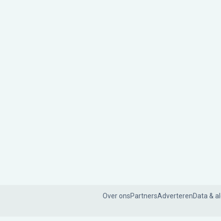
Over ons
Partners
Adverteren
Data & a