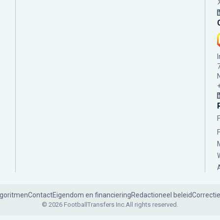
lgoritmen
Contact
Eigendom en financiering
Redactioneel beleid
Correcti
© 2026 FootballTransfers Inc.
All rights reserved.