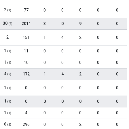
2
77
0
0
0
0
0
(1)
30
2011
3
0
9
0
0
(7)
2
151
1
4
2
0
0
1
11
0
0
0
0
0
(1)
1
10
0
0
0
0
0
(1)
4
172
1
4
2
0
0
(2)
1
0
0
0
0
0
0
(1)
1
0
0
0
0
0
0
(1)
1
4
0
0
0
0
0
(1)
6
296
0
0
2
0
0
(2)