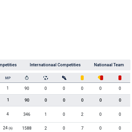
mpetities
Internationaal Competities
Nationaal Team
MP
1
90
0
0
0
0
0
1
90
0
0
0
0
0
4
346
1
0
2
0
0
24
1588
2
0
7
0
0
(6)