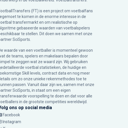
onderwerp in de voetbalwereld: Voetbaltransfers.
FootballTransfers (FT) is een project om voetbalfans
tegemoet te komen in de enorme interesse in de
voetbal transfermarkt en om realistische op
algoritme gebaseerde waarden van voetbalspelers
beschikbaar te stellen. Dit doen we samen met onze
partner
SciSports
.
De waarde van een voetballer is momenteel gewoon
wat de teams, spelers en makelaars bepalen door
simpel te zeggen wat ze waard zijn. Wij gebruiken
gedetailleerde voetbal statistieken, de huidige en
toekomstige Skill levels, contract data en nog meer
details om zo onze unieke rekenmethodes toe te
kunnen passen. Vanuit daar zijn we, samen met onze
partner SciSports, in staat om een eigen
transferwaarde voorspelling te doen en dat voor alle
voetballers in de grootste competities wereldwijd.
Volg ons op social media
Facebook
Instagram