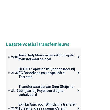
Laatste voetbal transfernieuws
Anis Hadj Moussa bereikt hoogste
22:00
transferwaarde ooit
UPDATE: Ajax telt miljoenen neer bij
FC Barcelona en koopt Jofre
21:30
Torrents
Transferwaarde van Sem Steijn na
één jaar bij Feyenoord bijna
21:15
gehalveerd
Exit bij Ajax voor Wijndal na transfer
Torrents: deze scenario's zijn
20:30