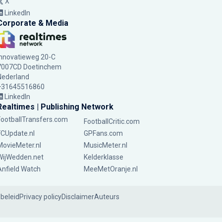
X
LinkedIn
Corporate & Media
Innovatieweg 20-C
7007CD Doetinchem
Nederland
+31645516860
LinkedIn
Realtimes | Publishing Network
FootballTransfers.com
FootballCritic.com
FCUpdate.nl
GPFans.com
MovieMeter.nl
MusicMeter.nl
WijWedden.net
Kelderklasse
Anfield Watch
MeeMetOranje.nl
ebeleid
Privacy policy
Disclaimer
Auteurs