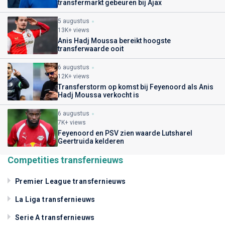
transfermarkt gebeuren bij Ajax
5 augustus
13K+ views
Anis Hadj Moussa bereikt hoogste
transferwaarde ooit
6 augustus
12K+ views
Transferstorm op komst bij Feyenoord als Anis
Hadj Moussa verkocht is
6 augustus
7K+ views
Feyenoord en PSV zien waarde Lutsharel
Geertruida kelderen
Competities transfernieuws
Premier League transfernieuws
La Liga transfernieuws
Serie A transfernieuws