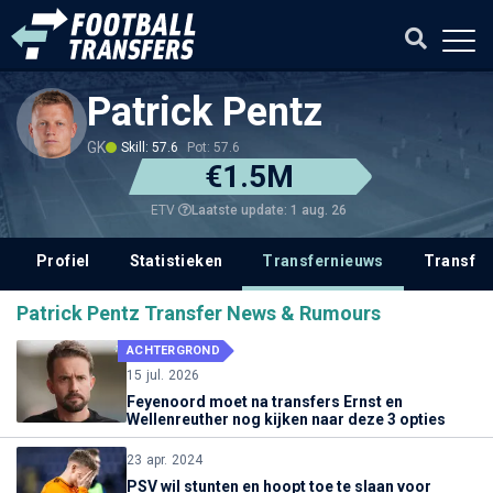
Patrick Pentz
GK
Skill: 57.6
Pot: 57.6
€1.5M
Laatste update: 1 aug. 26
ETV
Profiel
Statistieken
Transfernieuws
Transfer
Patrick Pentz Transfer News & Rumours
ACHTERGROND
15 jul. 2026
Feyenoord moet na transfers Ernst en
Wellenreuther nog kijken naar deze 3 opties
23 apr. 2024
PSV wil stunten en hoopt toe te slaan voor