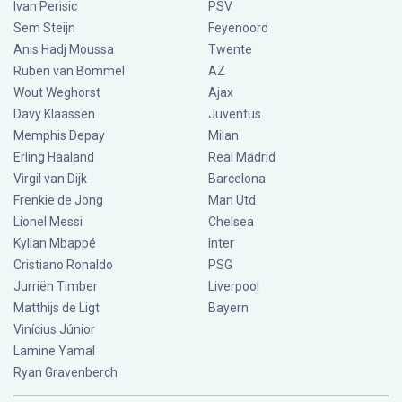
Ivan Perisic
PSV
Sem Steijn
Feyenoord
Anis Hadj Moussa
Twente
Ruben van Bommel
AZ
Wout Weghorst
Ajax
Davy Klaassen
Juventus
Memphis Depay
Milan
Erling Haaland
Real Madrid
Virgil van Dijk
Barcelona
Frenkie de Jong
Man Utd
Lionel Messi
Chelsea
Kylian Mbappé
Inter
Cristiano Ronaldo
PSG
Jurriën Timber
Liverpool
Matthijs de Ligt
Bayern
Vinícius Júnior
Lamine Yamal
Ryan Gravenberch