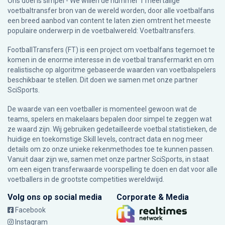
Ons doel is simpel - We willen de nummer 1 meertalige
voetbaltransfer bron van de wereld worden, door alle voetbalfans
een breed aanbod van content te laten zien omtrent het meeste
populaire onderwerp in de voetbalwereld: Voetbaltransfers.
FootballTransfers (FT) is een project om voetbalfans tegemoet te
komen in de enorme interesse in de voetbal transfermarkt en om
realistische op algoritme gebaseerde waarden van voetbalspelers
beschikbaar te stellen. Dit doen we samen met onze partner
SciSports
.
De waarde van een voetballer is momenteel gewoon wat de
teams, spelers en makelaars bepalen door simpel te zeggen wat
ze waard zijn. Wij gebruiken gedetailleerde voetbal statistieken, de
huidige en toekomstige Skill levels, contract data en nog meer
details om zo onze unieke rekenmethodes toe te kunnen passen.
Vanuit daar zijn we, samen met onze partner SciSports, in staat
om een eigen transferwaarde voorspelling te doen en dat voor alle
voetballers in de grootste competities wereldwijd.
Volg ons op social media
Corporate & Media
Facebook
Instagram