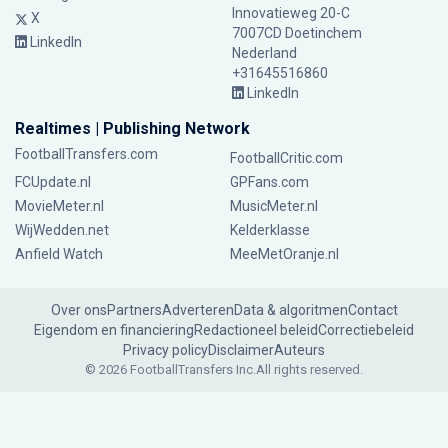
Innovatieweg 20-C
X
7007CD Doetinchem
LinkedIn
Nederland
+31645516860
LinkedIn
Realtimes | Publishing Network
FootballTransfers.com
FootballCritic.com
FCUpdate.nl
GPFans.com
MovieMeter.nl
MusicMeter.nl
WijWedden.net
Kelderklasse
Anfield Watch
MeeMetOranje.nl
Over ons
Partners
Adverteren
Data & algoritmen
Contact
Eigendom en financiering
Redactioneel beleid
Correctiebeleid
Privacy policy
Disclaimer
Auteurs
© 2026 FootballTransfers Inc.
All rights reserved.