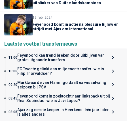
uitblinker van Duitse landskampioen
19 feb. 2024
Feyenoord komt in actie na blessure Bijlow en
strijdt met Ajax om international
Laatste voetbal transfernieuws
Feyenoord kan trend breken door uitblijven van
11:00
grote uitgaande transfers
FC Twente gelinkt aan miljoenentransfer: wie is
10:05
Filip Thorvaldsen?
Marktwaarde van Flamingo daalt na wisselvallig
09:20
seizoen bij PSV
Feyenoord komt in zoektocht naar linksback uit bij
08:45
Real Sociedad: wie is Javi López?
Ajax zag eerste keeper in Heerkens: één jaar later
08:05
is alles anders