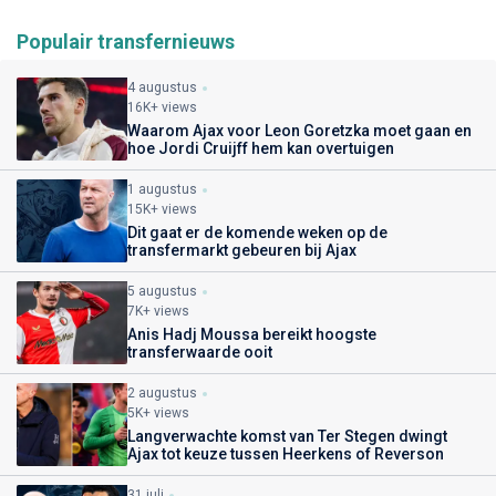
Populair transfernieuws
4 augustus
16K+ views
Waarom Ajax voor Leon Goretzka moet gaan en
hoe Jordi Cruijff hem kan overtuigen
1 augustus
15K+ views
Dit gaat er de komende weken op de
transfermarkt gebeuren bij Ajax
5 augustus
7K+ views
Anis Hadj Moussa bereikt hoogste
transferwaarde ooit
2 augustus
5K+ views
Langverwachte komst van Ter Stegen dwingt
Ajax tot keuze tussen Heerkens of Reverson
31 juli