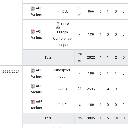
AGF
13
DSL
866
0
1
0
0
Aarhus
(4)
UEFA
AGF
Europa
2
180
1
0
0
0
Aarhus
Conference
League
29
Total
2022
1
1
2
0
(6)
AGF
Landspokal
2020/2021
2
180
0
1
1
0
Aarhus
Cup
AGF
31
DSL
2685
3
4
9
0
Aarhus
AGF
2
UEL
180
1
0
0
0
Aarhus
Total
35
3045
4
5
10
0