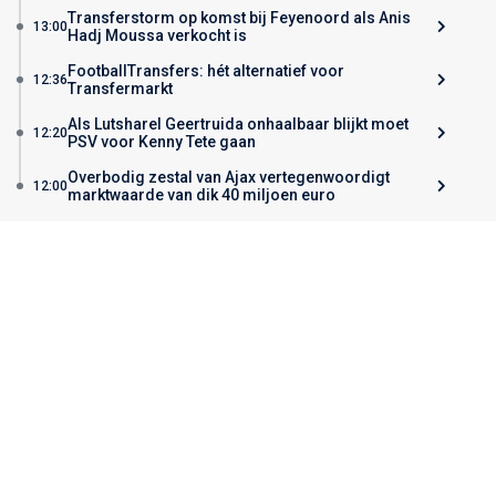
Transferstorm op komst bij Feyenoord als Anis
13:00
Hadj Moussa verkocht is
FootballTransfers: hét alternatief voor
12:36
Transfermarkt
Als Lutsharel Geertruida onhaalbaar blijkt moet
12:20
PSV voor Kenny Tete gaan
Overbodig zestal van Ajax vertegenwoordigt
12:00
marktwaarde van dik 40 miljoen euro