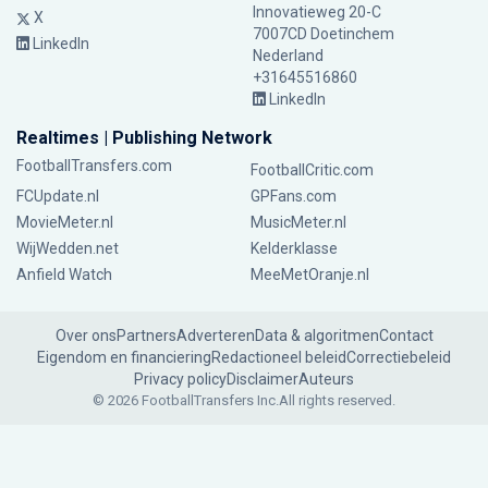
Innovatieweg 20-C
X
7007CD Doetinchem
LinkedIn
Nederland
+31645516860
LinkedIn
Realtimes | Publishing Network
FootballTransfers.com
FootballCritic.com
FCUpdate.nl
GPFans.com
MovieMeter.nl
MusicMeter.nl
WijWedden.net
Kelderklasse
Anfield Watch
MeeMetOranje.nl
Over ons
Partners
Adverteren
Data & algoritmen
Contact
Eigendom en financiering
Redactioneel beleid
Correctiebeleid
Privacy policy
Disclaimer
Auteurs
© 2026 FootballTransfers Inc.
All rights reserved.