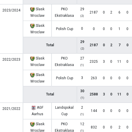
Slask
PKO
29
2023/2024
2187
0
2
6
0
Wroclaw
Ekstraklasa
(2)
Slask
0
Polish Cup
0
0
0
1
0
Wroclaw
29
Total
2187
0
2
7
0
(2)
Slask
PKO
27
2022/2023
2325
3
0
11
0
Wroclaw
Ekstraklasa
(1)
Slask
3
Polish Cup
263
0
0
0
0
Wroclaw
30
Total
2588
3
0
11
0
(1)
AGF
Landspokal
2
2021/2022
144
0
0
0
0
Aarhus
Cup
(1)
Slask
PKO
12
832
0
0
2
0
Wroclaw
Ekstraklasa
(1)