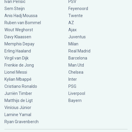
Ivan Perisic
PSV
Sem Steijn
Feyenoord
Anis Hadj Moussa
Twente
Ruben van Bommel
AZ
Wout Weghorst
Ajax
Davy Klaassen
Juventus
Memphis Depay
Milan
Erling Haaland
Real Madrid
Virgil van Dijk
Barcelona
Frenkie de Jong
Man Utd
Lionel Messi
Chelsea
Kylian Mbappé
Inter
Cristiano Ronaldo
PSG
Jurriën Timber
Liverpool
Matthijs de Ligt
Bayern
Vinícius Júnior
Lamine Yamal
Ryan Gravenberch