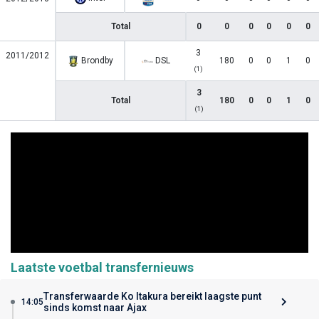
Total
0
0
0
0
0
0
3
2011/2012
Brondby
DSL
180
0
0
1
0
(1)
3
Total
180
0
0
1
0
(1)
Laatste voetbal transfernieuws
Transferwaarde Ko Itakura bereikt laagste punt
14:05
sinds komst naar Ajax