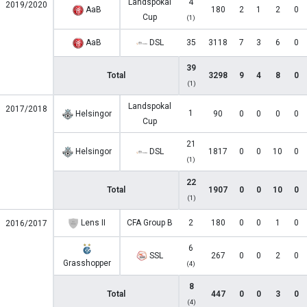
Landspokal
4
2019/2020
AaB
180
2
1
2
0
Cup
(1)
AaB
DSL
35
3118
7
3
6
0
39
Total
3298
9
4
8
0
(1)
Landspokal
2017/2018
1
Helsingor
90
0
0
0
0
Cup
21
Helsingor
DSL
1817
0
0
10
0
(1)
22
Total
1907
0
0
10
0
(1)
Lens II
CFA Group B
2
180
0
0
1
0
2016/2017
6
SSL
267
0
0
2
0
Grasshopper
(4)
8
Total
447
0
0
3
0
(4)