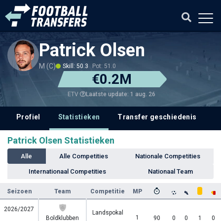
Patrick Olsen
M (C)
Skill: 50.3
Pot: 51.0
€0.2M
Laatste update: 1 aug. 26
ETV
Profiel
Statistieken
Transfer geschiedenis
V
Patrick Olsen Statistieken
Alle
Alle Competities
Nationale Competities
Internationaal Competities
Nationaal Team
Seizoen
Team
Competitie
MP
2026/2027
Landspokal
1
Boldklubben
90
0
0
1
0