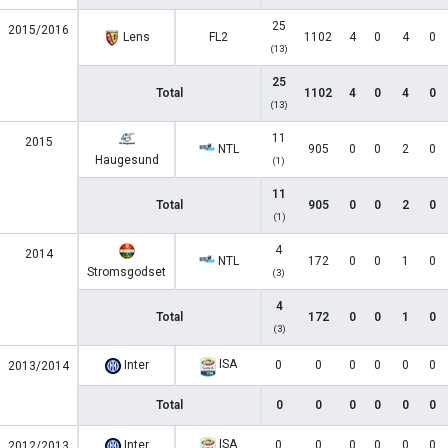
25
2015/2016
Lens
FL2
1102
4
0
4
0
(13)
25
Total
1102
4
0
4
0
(13)
11
2015
NTL
905
0
0
2
0
Haugesund
(1)
11
Total
905
0
0
2
0
(1)
4
2014
NTL
172
0
0
1
0
Stromsgodset
(3)
4
Total
172
0
0
1
0
(3)
ISA
Inter
0
0
0
0
0
0
2013/2014
Total
0
0
0
0
0
0
ISA
Inter
0
0
0
0
0
0
2012/2013