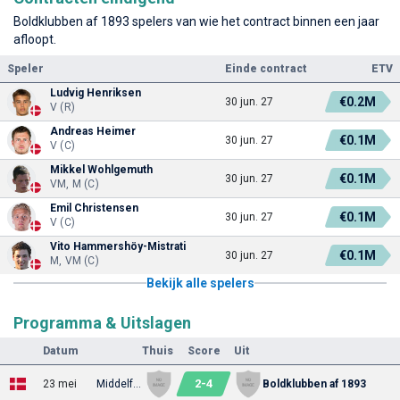
Boldklubben af 1893 spelers van wie het contract binnen een jaar
afloopt.
Speler
Einde contract
ETV
Ludvig Henriksen
€0.2M
30 jun. 27
V (R)
Andreas Heimer
€0.1M
30 jun. 27
V (C)
Mikkel Wohlgemuth
€0.1M
30 jun. 27
VM, M (C)
Emil Christensen
€0.1M
30 jun. 27
V (C)
Vito Hammershöy-Mistrati
€0.1M
30 jun. 27
M, VM (C)
Bekijk alle spelers
Programma & Uitslagen
Datum
Thuis
Score
Uit
2
-
4
23 mei
Middelfart
Boldklubben af 1893