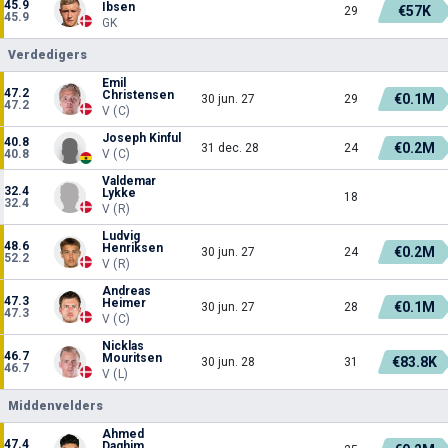
45.9
Ibsen
€57K
29
45.9
GK
Verdedigers
Emil
47.2
Christensen
€0.1M
30 jun. 27
29
47.2
V (C)
Joseph Kinful
40.8
€0.2M
31 dec. 28
24
40.8
V (C)
Valdemar
32.4
Lykke
18
32.4
V (R)
Ludvig
48.6
Henriksen
€0.2M
30 jun. 27
24
52.2
V (R)
Andreas
47.3
Heimer
€0.1M
30 jun. 27
28
47.3
V (C)
Nicklas
46.7
Mouritsen
€83.8K
30 jun. 28
31
46.7
V (L)
Middenvelders
Ahmed
47.4
Daghim