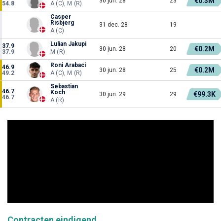
€0.3M
30 jun. 28
23
54.8
A (C), M (R)
Casper
Risbjerg
31 dec. 28
19
A (C)
Lulian Jakupi
37.9
€0.2M
30 jun. 28
20
37.9
M (R)
Roni Arabaci
46.9
€0.2M
30 jun. 28
25
49.2
A (C), M (R)
Sebastian
46.7
Koch
€99.3K
30 jun. 29
29
46.7
A (R)
Contracten eindigend