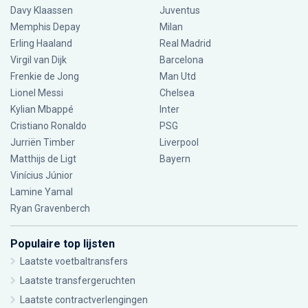
Davy Klaassen
Juventus
Memphis Depay
Milan
Erling Haaland
Real Madrid
Virgil van Dijk
Barcelona
Frenkie de Jong
Man Utd
Lionel Messi
Chelsea
Kylian Mbappé
Inter
Cristiano Ronaldo
PSG
Jurriën Timber
Liverpool
Matthijs de Ligt
Bayern
Vinícius Júnior
Lamine Yamal
Ryan Gravenberch
Populaire top lijsten
Laatste voetbaltransfers
Laatste transfergeruchten
Laatste contractverlengingen