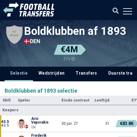
Boldklubben af 1893
DEN
€4M
ETV
Selectie
Wedstrijden
Transfers
Duurste tran
Boldklubben af 1893 selectie
Skill
Speler
Einde contract
Leeftijd
ET
Keepers
Aris
43.5
Vaporakis
€83.8K
30 jun. 27
31
43.5
GK
Frederik