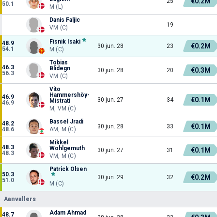
€0.2M
25
50.1
M (L)
Danis Faljic
19
VM (C)
Fisnik Isaki
48.9
€0.2M
30 jun. 28
23
54.1
M (C)
Tobias
46.3
Blidegn
€0.3M
30 jun. 28
20
56.3
VM (C)
Vito
Hammershöy-
46.9
€0.1M
30 jun. 27
34
Mistrati
46.9
M, VM (C)
Bassel Jradi
48.2
€0.1M
30 jun. 28
33
48.6
AM, M (C)
Mikkel
48.3
Wohlgemuth
€0.1M
30 jun. 27
31
48.3
VM, M (C)
Patrick Olsen
50.3
€0.2M
30 jun. 29
32
51.0
M (C)
Aanvallers
Adam Ahmad
48.7