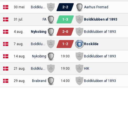
2
-
2
30 mei
Boldklubben af 1893
Aarhus Fremad
1
-
3
31 jul.
FA
Boldklubben af 1893
2
-
0
4 aug.
Nykobing
Boldklubben af 1893
1
-
2
7 aug.
Boldklubben af 1893
Roskilde
14 aug.
Nykobing
19:00
Boldklubben af 1893
21 aug.
Boldklubben af 1893
19:00
HIK
29 aug.
Brabrand
14:00
Boldklubben af 1893