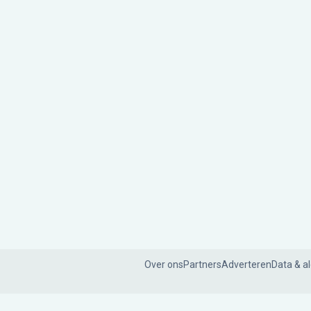
Over ons
Partners
Adverteren
Data & a