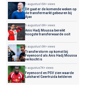
1 augustus
15K+ views
Dit gaat er de komende weken op
de transfermarkt gebeuren bij
Ajax
5 augustus
13K+ views
Anis Hadj Moussa bereikt
hoogste transferwaarde ooit
6 augustus
13K+ views
Transferstorm op komst bij
Feyenoord als Anis Hadj Moussa
verkocht is
6 augustus
7K+ views
Feyenoord en PSV zien waarde
Lutsharel Geertruida kelderen