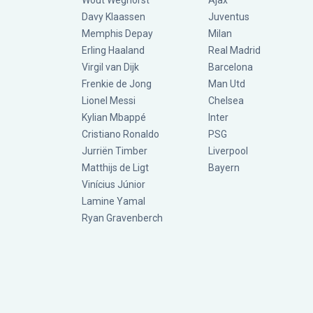
Wout Weghorst
Ajax
Davy Klaassen
Juventus
Memphis Depay
Milan
Erling Haaland
Real Madrid
Virgil van Dijk
Barcelona
Frenkie de Jong
Man Utd
Lionel Messi
Chelsea
Kylian Mbappé
Inter
Cristiano Ronaldo
PSG
Jurriën Timber
Liverpool
Matthijs de Ligt
Bayern
Vinícius Júnior
Lamine Yamal
Ryan Gravenberch