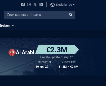
Nederlands
stieken
€2.3M
Al Arabi
Laatste update: 1 aug. 26
Contract tot
ETV Bereik
30 jun. 27
€1.8M – €2.8M