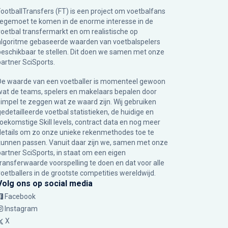
FootballTransfers (FT) is een project om voetbalfans
tegemoet te komen in de enorme interesse in de
voetbal transfermarkt en om realistische op
algoritme gebaseerde waarden van voetbalspelers
beschikbaar te stellen. Dit doen we samen met onze
partner
SciSports
.
De waarde van een voetballer is momenteel gewoon
wat de teams, spelers en makelaars bepalen door
simpel te zeggen wat ze waard zijn. Wij gebruiken
gedetailleerde voetbal statistieken, de huidige en
toekomstige Skill levels, contract data en nog meer
details om zo onze unieke rekenmethodes toe te
kunnen passen. Vanuit daar zijn we, samen met onze
partner SciSports, in staat om een eigen
transferwaarde voorspelling te doen en dat voor alle
voetballers in de grootste competities wereldwijd.
Volg ons op social media
Facebook
Instagram
X