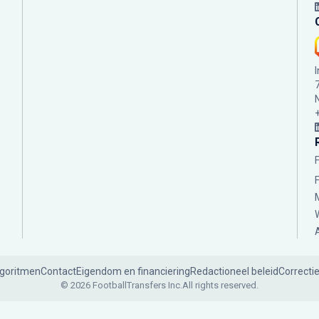
lgoritmen
Contact
Eigendom en financiering
Redactioneel beleid
Correcti
© 2026 FootballTransfers Inc.
All rights reserved.