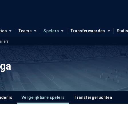
ties
Teams
Spelers
Transferwaarden
Stati
allers
nga
edenis
Vergelijkbare spelers
Transfergeruchten