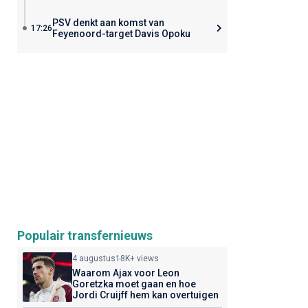
PSV denkt aan komst van
17:26
Feyenoord-target Davis Opoku
Populair transfernieuws
4 augustus
18K+ views
Waarom Ajax voor Leon
Goretzka moet gaan en hoe
Jordi Cruijff hem kan overtuigen