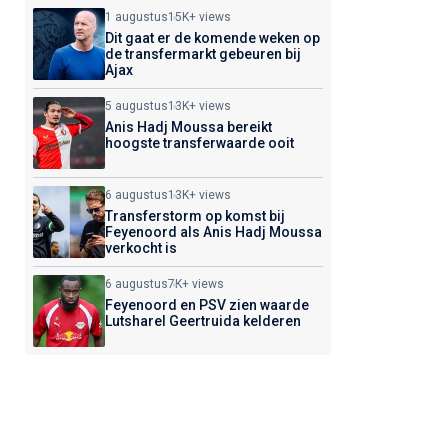
1 augustus
15K+ views
Dit gaat er de komende weken op
de transfermarkt gebeuren bij
Ajax
5 augustus
13K+ views
Anis Hadj Moussa bereikt
hoogste transferwaarde ooit
6 augustus
13K+ views
Transferstorm op komst bij
Feyenoord als Anis Hadj Moussa
verkocht is
6 augustus
7K+ views
Feyenoord en PSV zien waarde
Lutsharel Geertruida kelderen