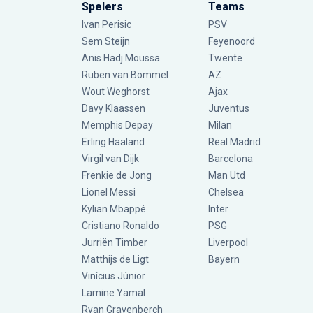
Spelers
Teams
Ivan Perisic
PSV
Sem Steijn
Feyenoord
Anis Hadj Moussa
Twente
Ruben van Bommel
AZ
Wout Weghorst
Ajax
Davy Klaassen
Juventus
Memphis Depay
Milan
Erling Haaland
Real Madrid
Virgil van Dijk
Barcelona
Frenkie de Jong
Man Utd
Lionel Messi
Chelsea
Kylian Mbappé
Inter
Cristiano Ronaldo
PSG
Jurriën Timber
Liverpool
Matthijs de Ligt
Bayern
Vinícius Júnior
Lamine Yamal
Ryan Gravenberch