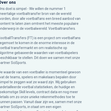
Over ons
Ons doel is simpel - We willen de nummer 1
meertalige voetbaltransfer bron van de wereld
worden, door alle voetbalfans een breed aanbod van
content te laten zien omtrent het meeste populaire
onderwerp in de voetbalwereld: Voetbaltransfers.
FootballTransfers (FT) is een project om voetbalfans
tegemoet te komen in de enorme interesse in de
voetbal transfermarkt en om realistische op
algoritme gebaseerde waarden van voetbalspelers
beschikbaar te stellen. Dit doen we samen met onze
partner
SciSports
.
De waarde van een voetballer is momenteel gewoon
wat de teams, spelers en makelaars bepalen door
simpel te zeggen wat ze waard zijn. Wij gebruiken
gedetailleerde voetbal statistieken, de huidige en
toekomstige Skill levels, contract data en nog meer
details om zo onze unieke rekenmethodes toe te
kunnen passen. Vanuit daar zijn we, samen met onze
partner SciSports, in staat om een eigen