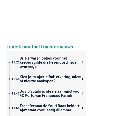
Laatste voetbal transfernieuws
Drie ervaren opties voor het
keepersgilde die Feyenoord moet
13:22
overwegen
Kies jouw Ajax-elftal: ervaring, talent
12:48
of nieuwe aankopen?
Josip Sutalo is ideale aanwinst voor
12:43
FC Porto van Francesco Farioli
Transferwaarde Youri Baas keldert:
11:55
Ajax staat voor lastig dilemma