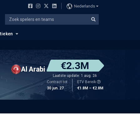
Nederlands
stieken
€2.3M
Al Arabi
Laatste update: 1 aug. 26
Contract tot
ETV Bereik
30 jun. 27
€1.8M – €2.8M