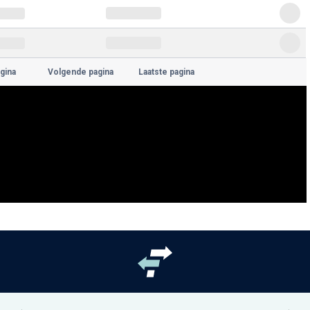
gina
Volgende pagina
Laatste pagina