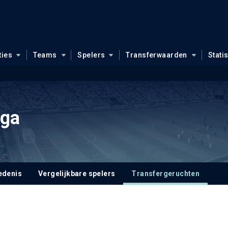
ties
Teams
Spelers
Transferwaarden
Stati
nga
edenis
Vergelijkbare spelers
Transfergeruchten