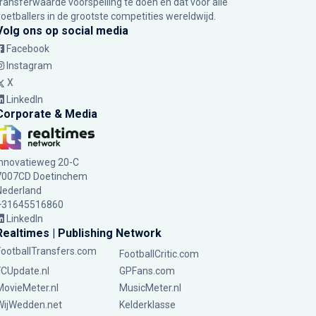
transferwaarde voorspelling te doen en dat voor alle
voetballers in de grootste competities wereldwijd.
Volg ons op social media
Facebook
Instagram
X
LinkedIn
Corporate & Media
Innovatieweg 20-C
7007CD Doetinchem
Nederland
+31645516860
LinkedIn
Realtimes | Publishing Network
FootballTransfers.com
FootballCritic.com
FCUpdate.nl
GPFans.com
MovieMeter.nl
MusicMeter.nl
WijWedden.net
Kelderklasse