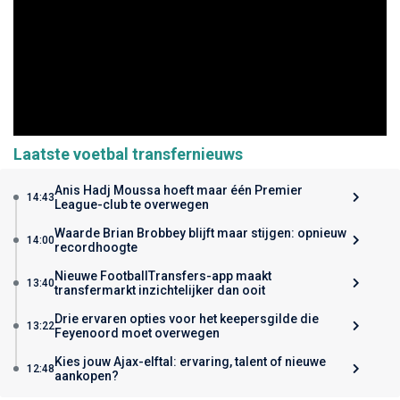
Laatste voetbal transfernieuws
Anis Hadj Moussa hoeft maar één Premier
14:43
League-club te overwegen
Waarde Brian Brobbey blijft maar stijgen: opnieuw
14:00
recordhoogte
Nieuwe FootballTransfers-app maakt
13:40
transfermarkt inzichtelijker dan ooit
Drie ervaren opties voor het keepersgilde die
13:22
Feyenoord moet overwegen
Kies jouw Ajax-elftal: ervaring, talent of nieuwe
12:48
aankopen?