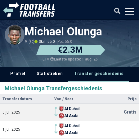
Michael Olunga
A (C)
Skill: 55.0
Pot: 55.0
€2.3M
Laatste update: 1 aug. 26
ETV
Profiel
Statistieken
Transfer geschiedenis
V
Michael Olunga Transfergeschiedenis
Transferdatum
Van / Naar
Prijs
Al Duhail
Gratis
5 jul. 2025
Al Arabi
Al Duhail
1 jul. 2025
Al Arabi