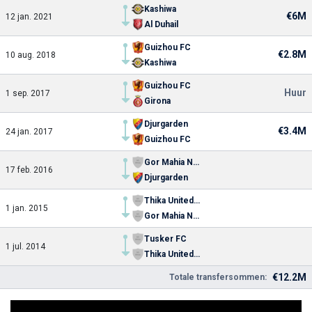
Kashiwa
€6M
12 jan. 2021
Al Duhail
Guizhou FC
€2.8M
10 aug. 2018
Kashiwa
Guizhou FC
Huur
1 sep. 2017
Girona
Djurgarden
€3.4M
24 jan. 2017
Guizhou FC
Gor Mahia Nairobi
17 feb. 2016
Djurgarden
Thika United FC
1 jan. 2015
Gor Mahia Nairobi
Tusker FC
1 jul. 2014
Thika United FC
€12.2M
Totale transfersommen: