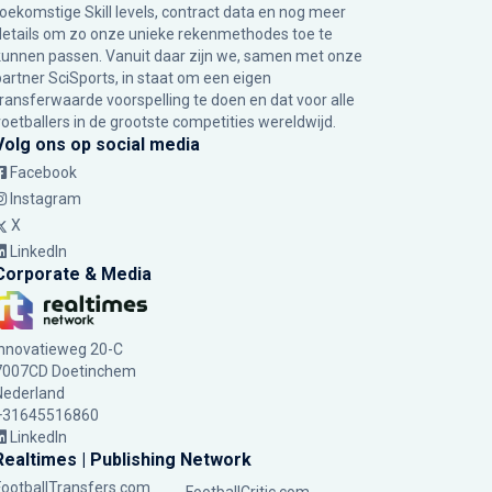
toekomstige Skill levels, contract data en nog meer
details om zo onze unieke rekenmethodes toe te
kunnen passen. Vanuit daar zijn we, samen met onze
partner SciSports, in staat om een eigen
transferwaarde voorspelling te doen en dat voor alle
voetballers in de grootste competities wereldwijd.
Volg ons op social media
Facebook
Instagram
X
LinkedIn
Corporate & Media
Innovatieweg 20-C
7007CD Doetinchem
Nederland
+31645516860
LinkedIn
Realtimes | Publishing Network
FootballTransfers.com