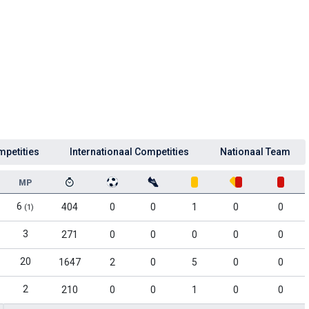
mpetities
Internationaal Competities
Nationaal Team
MP
6
404
0
0
1
0
0
(1)
3
271
0
0
0
0
0
20
1647
2
0
5
0
0
2
210
0
0
1
0
0