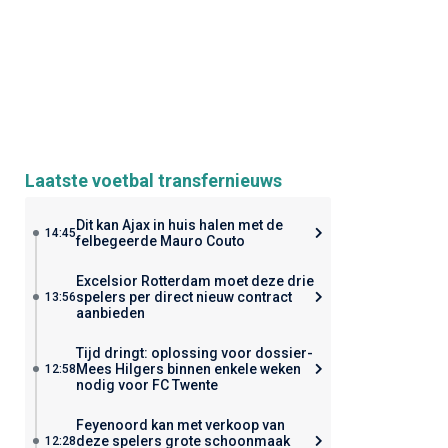
Laatste voetbal transfernieuws
Dit kan Ajax in huis halen met de
14:45
felbegeerde Mauro Couto
Excelsior Rotterdam moet deze drie
spelers per direct nieuw contract
13:56
aanbieden
Tijd dringt: oplossing voor dossier-
Mees Hilgers binnen enkele weken
12:58
nodig voor FC Twente
Feyenoord kan met verkoop van
deze spelers grote schoonmaak
12:28