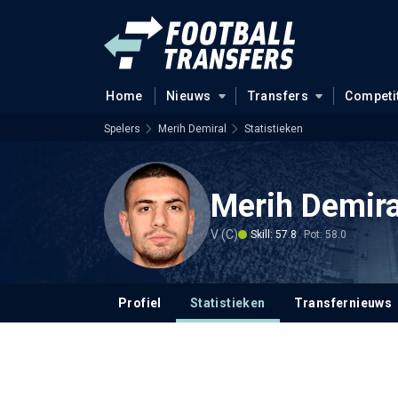
Home
Nieuws
Transfers
Competi
Spelers
Merih Demiral
Statistieken
Merih Demira
V (C)
Skill: 57.8
Pot: 58.0
Profiel
Statistieken
Transfernieuws