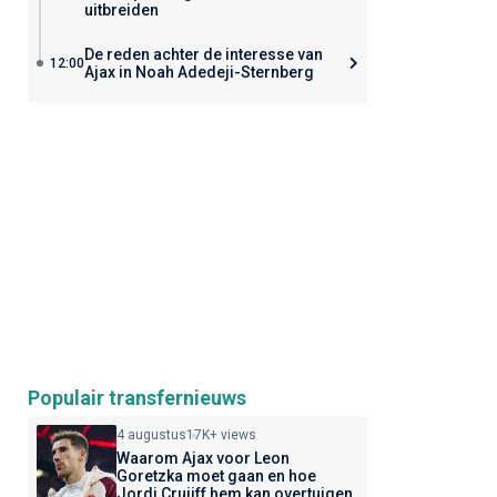
uitbreiden
De reden achter de interesse van
12:00
Ajax in Noah Adedeji-Sternberg
Populair transfernieuws
4 augustus
17K+ views
Waarom Ajax voor Leon
Goretzka moet gaan en hoe
Jordi Cruijff hem kan overtuigen