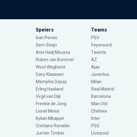
Spelers
Teams
Ivan Perisic
PSV
Sem Steijn
Feyenoord
Anis Hadj Moussa
Twente
Ruben van Bommel
AZ
Wout Weghorst
Ajax
Davy Klaassen
Juventus
Memphis Depay
Milan
Erling Haaland
Real Madrid
Virgil van Dijk
Barcelona
Frenkie de Jong
Man Utd
Lionel Messi
Chelsea
Kylian Mbappé
Inter
Cristiano Ronaldo
PSG
Jurriën Timber
Liverpool