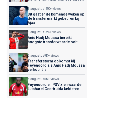
1 augustus
15K+ views
Dit gaat er de komende weken op
de transfermarkt gebeuren bij
Ajax
5 augustus
12K+ views
Anis Hadj Moussa bereikt
hoogste transferwaarde ooit
6 augustus
9K+ views
Transferstorm op komst bij
Feyenoord als Anis Hadj Moussa
verkocht is
6 augustus
6K+ views
Feyenoord en PSV zien waarde
Lutsharel Geertruida kelderen