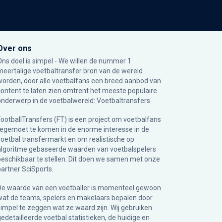
Over ons
Ons doel is simpel - We willen de nummer 1
meertalige voetbaltransfer bron van de wereld
worden, door alle voetbalfans een breed aanbod van
content te laten zien omtrent het meeste populaire
onderwerp in de voetbalwereld: Voetbaltransfers.
FootballTransfers (FT) is een project om voetbalfans
tegemoet te komen in de enorme interesse in de
voetbal transfermarkt en om realistische op
algoritme gebaseerde waarden van voetbalspelers
beschikbaar te stellen. Dit doen we samen met onze
partner
SciSports
.
De waarde van een voetballer is momenteel gewoon
wat de teams, spelers en makelaars bepalen door
simpel te zeggen wat ze waard zijn. Wij gebruiken
gedetailleerde voetbal statistieken, de huidige en