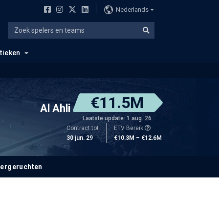
Nederlands
stieken
€11.5M
Al Ahli
Laatste update: 1 aug. 26
Contract tot
ETV Bereik
30 jun. 29
€10.3M – €12.6M
fergeruchten