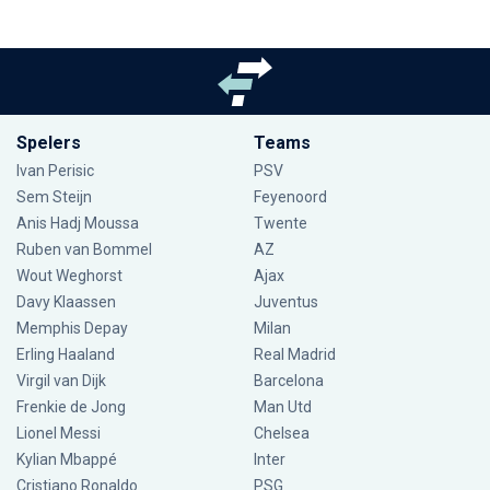
Spelers
Teams
Ivan Perisic
PSV
Sem Steijn
Feyenoord
Anis Hadj Moussa
Twente
Ruben van Bommel
AZ
Wout Weghorst
Ajax
Davy Klaassen
Juventus
Memphis Depay
Milan
Erling Haaland
Real Madrid
Virgil van Dijk
Barcelona
Frenkie de Jong
Man Utd
Lionel Messi
Chelsea
Kylian Mbappé
Inter
Cristiano Ronaldo
PSG