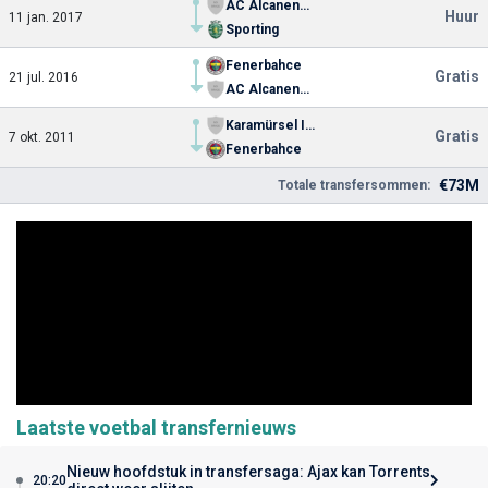
AC Alcanenense
Huur
11 jan. 2017
Sporting
Fenerbahce
Gratis
21 jul. 2016
AC Alcanenense
Karamürsel I.Y. Spor Youth
Gratis
7 okt. 2011
Fenerbahce
€73M
Totale transfersommen:
Laatste voetbal transfernieuws
Nieuw hoofdstuk in transfersaga: Ajax kan Torrents
20:20