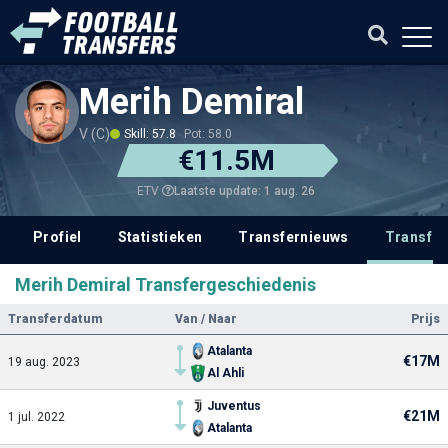
Merih Demiral
V (C)
Skill: 57.8
Pot: 58.0
€11.5M
Laatste update: 1 aug. 26
ETV
Profiel
Statistieken
Transfernieuws
Transfer
Merih Demiral Transfergeschiedenis
Transferdatum
Van / Naar
Prijs
Atalanta
€17M
19 aug. 2023
Al Ahli
Juventus
€21M
1 jul. 2022
Atalanta