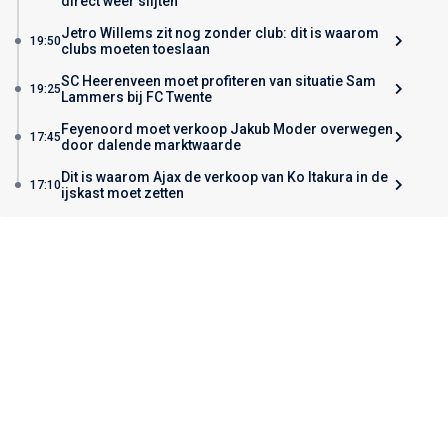
direct weer slijten
Jetro Willems zit nog zonder club: dit is waarom
19:50
clubs moeten toeslaan
SC Heerenveen moet profiteren van situatie Sam
19:25
Lammers bij FC Twente
Feyenoord moet verkoop Jakub Moder overwegen
17:45
door dalende marktwaarde
Dit is waarom Ajax de verkoop van Ko Itakura in de
17:10
ijskast moet zetten