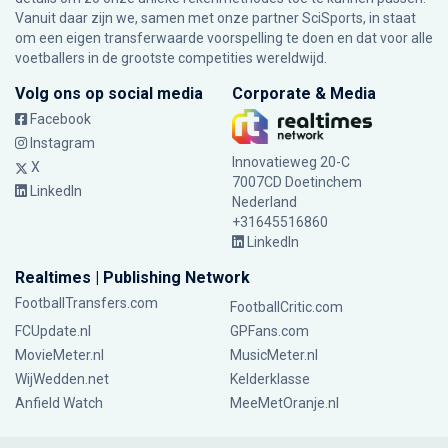
Vanuit daar zijn we, samen met onze partner SciSports, in staat
om een eigen transferwaarde voorspelling te doen en dat voor alle
voetballers in de grootste competities wereldwijd.
Volg ons op social media
Corporate & Media
Facebook
Instagram
Innovatieweg 20-C
X
7007CD Doetinchem
LinkedIn
Nederland
+31645516860
LinkedIn
Realtimes | Publishing Network
FootballTransfers.com
FootballCritic.com
FCUpdate.nl
GPFans.com
MovieMeter.nl
MusicMeter.nl
WijWedden.net
Kelderklasse
Anfield Watch
MeeMetOranje.nl