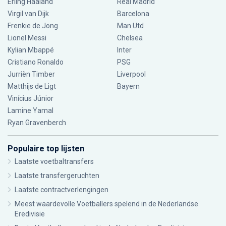
Erling Haaland
Real Madrid
Virgil van Dijk
Barcelona
Frenkie de Jong
Man Utd
Lionel Messi
Chelsea
Kylian Mbappé
Inter
Cristiano Ronaldo
PSG
Jurriën Timber
Liverpool
Matthijs de Ligt
Bayern
Vinícius Júnior
Lamine Yamal
Ryan Gravenberch
Populaire top lijsten
Laatste voetbaltransfers
Laatste transfergeruchten
Laatste contractverlengingen
Meest waardevolle Voetballers spelend in de Nederlandse
Eredivisie