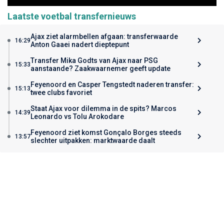
Laatste voetbal transfernieuws
Ajax ziet alarmbellen afgaan: transferwaarde
16:29
Anton Gaaei nadert dieptepunt
Transfer Mika Godts van Ajax naar PSG
15:33
aanstaande? Zaakwaarnemer geeft update
Feyenoord en Casper Tengstedt naderen transfer:
15:13
twee clubs favoriet
Staat Ajax voor dilemma in de spits? Marcos
14:39
Leonardo vs Tolu Arokodare
Feyenoord ziet komst Gonçalo Borges steeds
13:57
slechter uitpakken: marktwaarde daalt