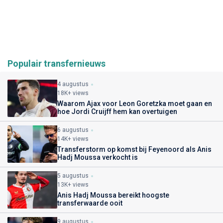
Populair transfernieuws
4 augustus
18K+ views
Waarom Ajax voor Leon Goretzka moet gaan en
hoe Jordi Cruijff hem kan overtuigen
6 augustus
14K+ views
Transferstorm op komst bij Feyenoord als Anis
Hadj Moussa verkocht is
5 augustus
13K+ views
Anis Hadj Moussa bereikt hoogste
transferwaarde ooit
9 augustus