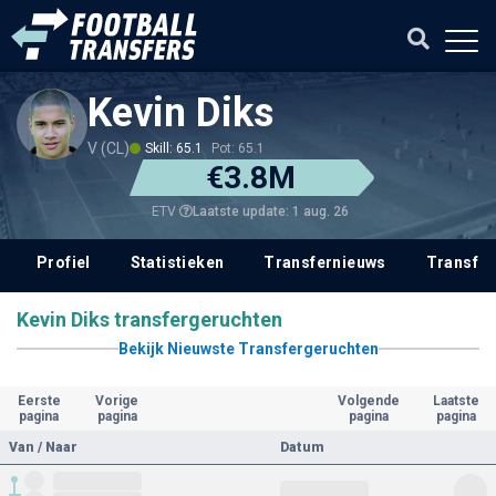
Kevin Diks
V (CL)
Skill: 65.1
Pot: 65.1
€3.8M
Laatste update: 1 aug. 26
ETV
Profiel
Statistieken
Transfernieuws
Transfer
Kevin Diks transfergeruchten
Bekijk Nieuwste Transfergeruchten
Eerste
Vorige
Volgende
Laatste
pagina
pagina
pagina
pagina
Van / Naar
Datum