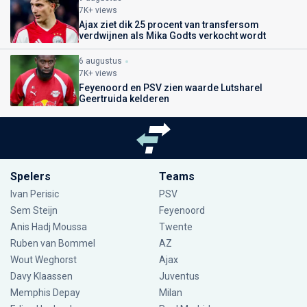
7K+ views
Ajax ziet dik 25 procent van transfersom
verdwijnen als Mika Godts verkocht wordt
6 augustus
7K+ views
Feyenoord en PSV zien waarde Lutsharel
Geertruida kelderen
Spelers
Teams
Ivan Perisic
PSV
Sem Steijn
Feyenoord
Anis Hadj Moussa
Twente
Ruben van Bommel
AZ
Wout Weghorst
Ajax
Davy Klaassen
Juventus
Memphis Depay
Milan