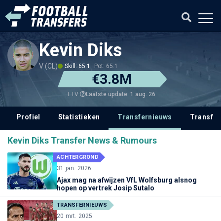
Kevin Diks
V (CL)
Skill: 65.1
Pot: 65.1
€3.8M
Laatste update: 1 aug. 26
ETV
Profiel
Statistieken
Transfernieuws
Transfer
Kevin Diks Transfer News & Rumours
ACHTERGROND
31 jan. 2026
Ajax mag na afwijzen VfL Wolfsburg alsnog
hopen op vertrek Josip Sutalo
TRANSFERNIEUWS
20 mrt. 2025