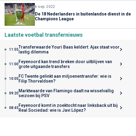
6 sep. 2022
De 18 Nederlanders in buitenlandse dienst in de
Champions League
Laatste voetbal transfernieuws
Transferwaarde Youri Baas keldert: Ajax staat voor
11:55
lastig dilemma
Feyenoord kan trend breken door uitblijven van
11:00
grote uitgaande transfers
FC Twente gelinkt aan miljoenentransfer: wie is
10:05
Filip Thorvaldsen?
Marktwaarde van Flamingo daalt na wisselvallig
09:20
seizoen bij PSV
Feyenoord komt in zoektocht naar linksback uit bij
08:45
Real Sociedad: wie is Javi López?