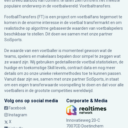
een breed aanbod van content te laten zien omtrent het meeste
populaire onderwerp in de voetbalwereld: Voetbaltransfers.
FootballTransfers (FT) is een project om voetbalfans tegemoet te
komen in de enorme interesse in de voetbal transfermarkt en om
realistische op algoritme gebaseerde waarden van voetbalspelers
beschikbaar te stellen. Dit doen we samen met onze partner
SciSports
.
De waarde van een voetballer is momenteel gewoon wat de
teams, spelers en makelaars bepalen door simpel te zeggen wat
ze waard zijn. Wij gebruiken gedetailleerde voetbal statistieken, de
huidige en toekomstige Skill levels, contract data en nog meer
details om zo onze unieke rekenmethodes toe te kunnen passen.
Vanuit daar zijn we, samen met onze partner SciSports, in staat
om een eigen transferwaarde voorspelling te doen en dat voor alle
voetballers in de grootste competities wereldwijd.
Volg ons op social media
Corporate & Media
Facebook
Instagram
Innovatieweg 20-C
X
7007CD Doetinchem