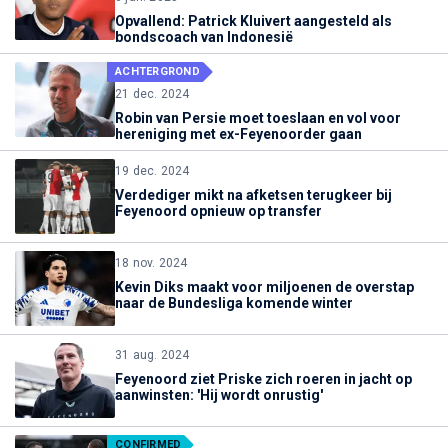
Opvallend: Patrick Kluivert aangesteld als
bondscoach van Indonesië
ACHTERGROND
21 dec. 2024
Robin van Persie moet toeslaan en vol voor
hereniging met ex-Feyenoorder gaan
19 dec. 2024
Verdediger mikt na afketsen terugkeer bij
Feyenoord opnieuw op transfer
18 nov. 2024
Kevin Diks maakt voor miljoenen de overstap
naar de Bundesliga komende winter
31 aug. 2024
Feyenoord ziet Priske zich roeren in jacht op
aanwinsten: 'Hij wordt onrustig'
CONFIRMED