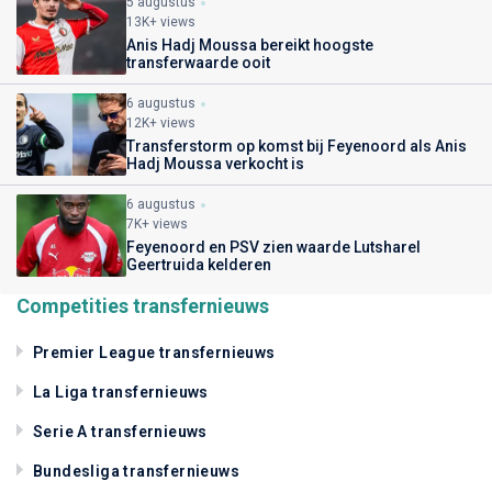
5 augustus
13K+ views
Anis Hadj Moussa bereikt hoogste
transferwaarde ooit
6 augustus
12K+ views
Transferstorm op komst bij Feyenoord als Anis
Hadj Moussa verkocht is
6 augustus
7K+ views
Feyenoord en PSV zien waarde Lutsharel
Geertruida kelderen
Competities transfernieuws
Premier League transfernieuws
La Liga transfernieuws
Serie A transfernieuws
Bundesliga transfernieuws