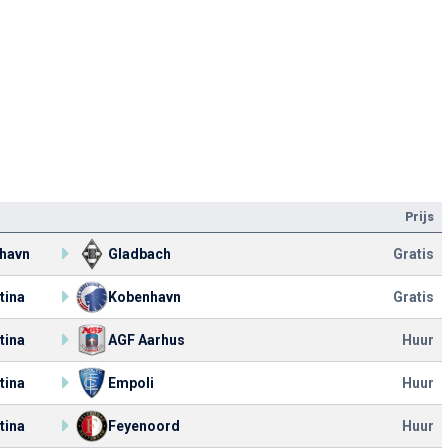
Prijs
havn
Gladbach
Gratis
tina
Kobenhavn
Gratis
tina
AGF Aarhus
Huur
tina
Empoli
Huur
tina
Feyenoord
Huur