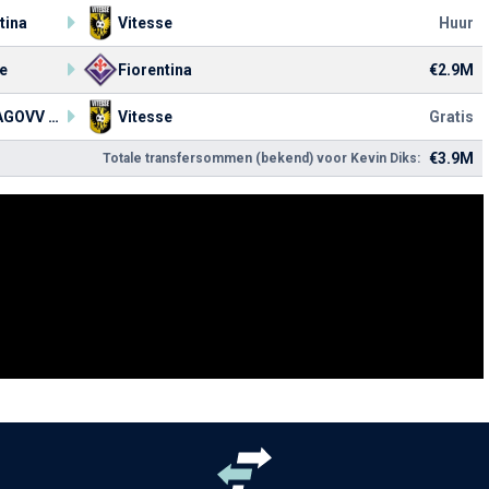
tina
Vitesse
Huur
e
Fiorentina
€2.9M
Jong AGOVV Apeldoorn
Vitesse
Gratis
€3.9M
Totale transfersommen (bekend) voor Kevin Diks: