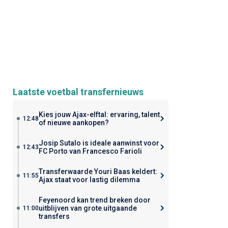
Laatste voetbal transfernieuws
Kies jouw Ajax-elftal: ervaring, talent
12:48
of nieuwe aankopen?
Josip Sutalo is ideale aanwinst voor
12:43
FC Porto van Francesco Farioli
Transferwaarde Youri Baas keldert:
11:55
Ajax staat voor lastig dilemma
Feyenoord kan trend breken door
uitblijven van grote uitgaande
11:00
transfers