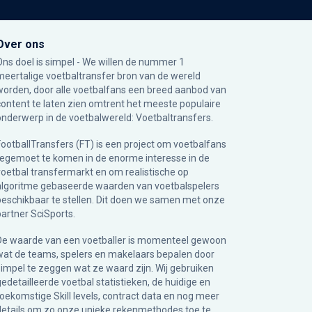
Over ons
Ons doel is simpel - We willen de nummer 1
meertalige voetbaltransfer bron van de wereld
worden, door alle voetbalfans een breed aanbod van
content te laten zien omtrent het meeste populaire
onderwerp in de voetbalwereld: Voetbaltransfers.
FootballTransfers (FT) is een project om voetbalfans
tegemoet te komen in de enorme interesse in de
voetbal transfermarkt en om realistische op
algoritme gebaseerde waarden van voetbalspelers
beschikbaar te stellen. Dit doen we samen met onze
partner
SciSports
.
De waarde van een voetballer is momenteel gewoon
wat de teams, spelers en makelaars bepalen door
simpel te zeggen wat ze waard zijn. Wij gebruiken
gedetailleerde voetbal statistieken, de huidige en
toekomstige Skill levels, contract data en nog meer
details om zo onze unieke rekenmethodes toe te