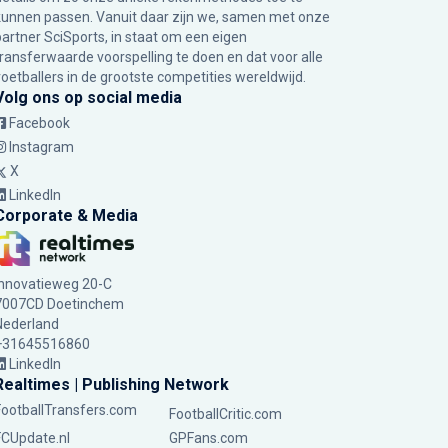
kunnen passen. Vanuit daar zijn we, samen met onze
partner SciSports, in staat om een eigen
transferwaarde voorspelling te doen en dat voor alle
voetballers in de grootste competities wereldwijd.
Volg ons op social media
Facebook
Instagram
X
LinkedIn
Corporate & Media
Innovatieweg 20-C
7007CD Doetinchem
Nederland
+31645516860
LinkedIn
Realtimes | Publishing Network
FootballTransfers.com
FootballCritic.com
FCUpdate.nl
GPFans.com