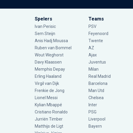
Spelers
Teams
Ivan Perisic
PSV
Sem Steijn
Feyenoord
Anis Hadj Moussa
Twente
Ruben van Bommel
AZ
Wout Weghorst
Ajax
Davy Klaassen
Juventus
Memphis Depay
Milan
Erling Haaland
Real Madrid
Virgil van Dijk
Barcelona
Frenkie de Jong
Man Utd
Lionel Messi
Chelsea
Kylian Mbappé
Inter
Cristiano Ronaldo
PSG
Jurriën Timber
Liverpool
Matthijs de Ligt
Bayern