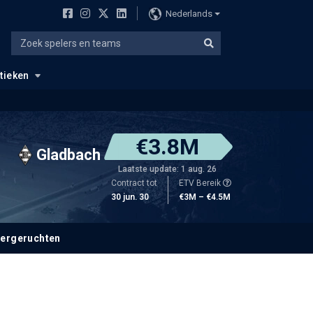
Nederlands
stieken
€3.8M
Gladbach
Laatste update: 1 aug. 26
Contract tot
ETV Bereik
30 jun. 30
€3M – €4.5M
fergeruchten