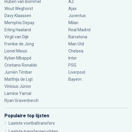
Ruben van Bommel
AZ
Wout Weghorst
Ajax
Davy Klaassen
Juventus
Memphis Depay
Milan
Erling Haaland
Real Madrid
Virgil van Dijk
Barcelona
Frenkie de Jong
Man Utd
Lionel Messi
Chelsea
Kylian Mbappé
Inter
Cristiano Ronaldo
PSG
Jurriën Timber
Liverpool
Matthijs de Ligt
Bayern
Vinícius Júnior
Lamine Yamal
Ryan Gravenberch
Populaire top lijsten
Laatste voetbaltransfers
Laatste transfergeruchten