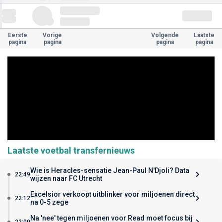
Eerste
Vorige
Volgende
Laatste
pagina
pagina
pagina
pagina
Laatste voetbal transfernieuws
Wie is Heracles-sensatie Jean-Paul N'Djoli? Data
22:49
wijzen naar FC Utrecht
Excelsior verkoopt uitblinker voor miljoenen direct
22:12
na 0-5 zege
Na 'nee' tegen miljoenen voor Read moet focus bij
22:00