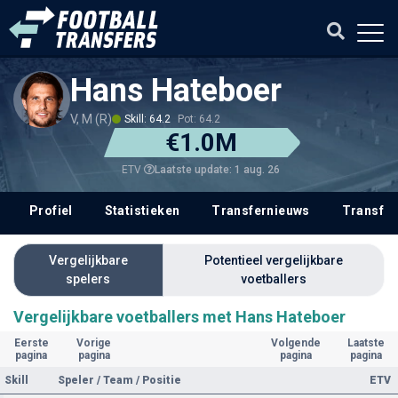
Hans Hateboer
V, M (R)
Skill: 64.2
Pot: 64.2
€1.0M
Laatste update: 1 aug. 26
ETV
Profiel
Statistieken
Transfernieuws
Transfer
Vergelijkbare
Potentieel vergelijkbare
spelers
voetballers
Vergelijkbare voetballers met Hans Hateboer
Eerste
Vorige
Volgende
Laatste
pagina
pagina
pagina
pagina
Skill
Speler / Team / Positie
ETV