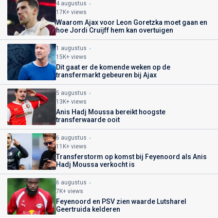
4 augustus
17K+ views
Waarom Ajax voor Leon Goretzka moet gaan en
hoe Jordi Cruijff hem kan overtuigen
1 augustus
15K+ views
Dit gaat er de komende weken op de
transfermarkt gebeuren bij Ajax
5 augustus
13K+ views
Anis Hadj Moussa bereikt hoogste
transferwaarde ooit
6 augustus
11K+ views
Transferstorm op komst bij Feyenoord als Anis
Hadj Moussa verkocht is
6 augustus
7K+ views
Feyenoord en PSV zien waarde Lutsharel
Geertruida kelderen