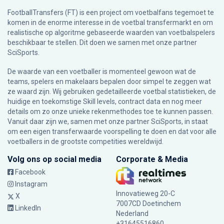
FootballTransfers (FT) is een project om voetbalfans tegemoet te
komen in de enorme interesse in de voetbal transfermarkt en om
realistische op algoritme gebaseerde waarden van voetbalspelers
beschikbaar te stellen. Dit doen we samen met onze partner
SciSports
.
De waarde van een voetballer is momenteel gewoon wat de
teams, spelers en makelaars bepalen door simpel te zeggen wat
ze waard zijn. Wij gebruiken gedetailleerde voetbal statistieken, de
huidige en toekomstige Skill levels, contract data en nog meer
details om zo onze unieke rekenmethodes toe te kunnen passen.
Vanuit daar zijn we, samen met onze partner SciSports, in staat
om een eigen transferwaarde voorspelling te doen en dat voor alle
voetballers in de grootste competities wereldwijd.
Volg ons op social media
Corporate & Media
Facebook
Instagram
Innovatieweg 20-C
X
7007CD Doetinchem
LinkedIn
Nederland
+31645516860