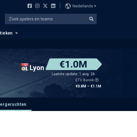
Nederlands
stieken
€1.0M
Lyon
Laatste update: 1 aug. 26
ETV Bereik
€0.8M – €1.1M
fergeruchten