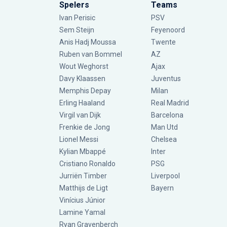
Spelers
Teams
Ivan Perisic
PSV
Sem Steijn
Feyenoord
Anis Hadj Moussa
Twente
Ruben van Bommel
AZ
Wout Weghorst
Ajax
Davy Klaassen
Juventus
Memphis Depay
Milan
Erling Haaland
Real Madrid
Virgil van Dijk
Barcelona
Frenkie de Jong
Man Utd
Lionel Messi
Chelsea
Kylian Mbappé
Inter
Cristiano Ronaldo
PSG
Jurriën Timber
Liverpool
Matthijs de Ligt
Bayern
Vinícius Júnior
Lamine Yamal
Ryan Gravenberch