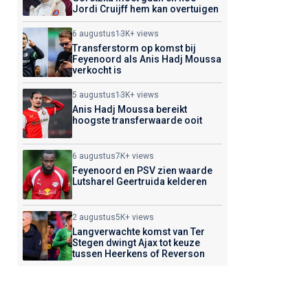
Jordi Cruijff hem kan overtuigen
6 augustus
13K+ views
Transferstorm op komst bij
Feyenoord als Anis Hadj Moussa
verkocht is
5 augustus
13K+ views
Anis Hadj Moussa bereikt
hoogste transferwaarde ooit
6 augustus
7K+ views
Feyenoord en PSV zien waarde
Lutsharel Geertruida kelderen
2 augustus
5K+ views
Langverwachte komst van Ter
Stegen dwingt Ajax tot keuze
tussen Heerkens of Reverson