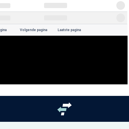
gina
Volgende pagina
Laatste pagina