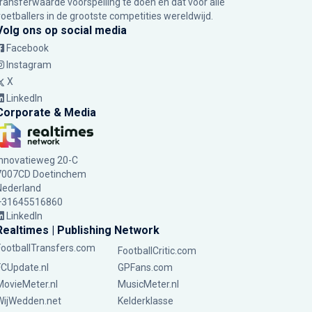
transferwaarde voorspelling te doen en dat voor alle
voetballers in de grootste competities wereldwijd.
Volg ons op social media
Facebook
Instagram
X
LinkedIn
Corporate & Media
Innovatieweg 20-C
7007CD Doetinchem
Nederland
+31645516860
LinkedIn
Realtimes | Publishing Network
FootballTransfers.com
FootballCritic.com
FCUpdate.nl
GPFans.com
MovieMeter.nl
MusicMeter.nl
WijWedden.net
Kelderklasse