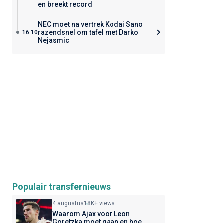
en breekt record
NEC moet na vertrek Kodai Sano
razendsnel om tafel met Darko
16:10
Nejasmic
Populair transfernieuws
4 augustus
18K+ views
Waarom Ajax voor Leon
Goretzka moet gaan en hoe