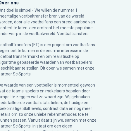
Over ons
Ons doel is simpel - We willen de nummer 1
meertalige voetbaltransfer bron van de wereld
worden, door alle voetbalfans een breed aanbod van
content te laten zien omtrent het meeste populaire
onderwerp in de voetbalwereld: Voetbaltransfers.
FootballTransfers (FT) is een project om voetbalfans
tegemoet te komen in de enorme interesse in de
voetbal transfermarkt en om realistische op
algoritme gebaseerde waarden van voetbalspelers
beschikbaar te stellen. Dit doen we samen met onze
partner
SciSports
.
De waarde van een voetballer is momenteel gewoon
wat de teams, spelers en makelaars bepalen door
simpel te zeggen wat ze waard zijn. Wij gebruiken
gedetailleerde voetbal statistieken, de huidige en
toekomstige Skill levels, contract data en nog meer
details om zo onze unieke rekenmethodes toe te
kunnen passen. Vanuit daar zijn we, samen met onze
partner SciSports, in staat om een eigen