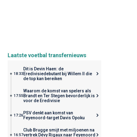
Laatste voetbal transfernieuws
Dit is Devin Haen: de
Eredivisiedebutant bij Willem II die
18:33
de top kan bereiken
Waarom de komst van spelers als
Brandt en Ter Stegen bevorderlijk is
17:55
voor de Eredivisie
PSV denkt aan komst van
17:26
Feyenoord-target Davis Opoku
Club Brugge smijt met miljoenen na
vertrek Dévy Rigaux naar Feyenoord
16:57